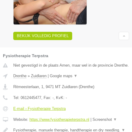
BEKIJK VOLLEDIG PROFIEL
Fysiotherapie Terpstra
Niet gevestigd in de plaats Amen, maar wel in de provincie Drenthe.
Drenthe
»
Zuidlaren
|
Google maps
▼
Ritmeesterlaan, 1
,
9471 MT
Zuidlaren
(
Drenthe
)
Tel:
0612445477
, Fax:
-
, KvK:
-
E-mail › Fysiotherapie Terpstra
Website:
https://www.fysiotherapieterpstra.nl
|
Screenshot
▼
Fysiotherapie, manuele therapie, handtherapie en dry needling.
▼