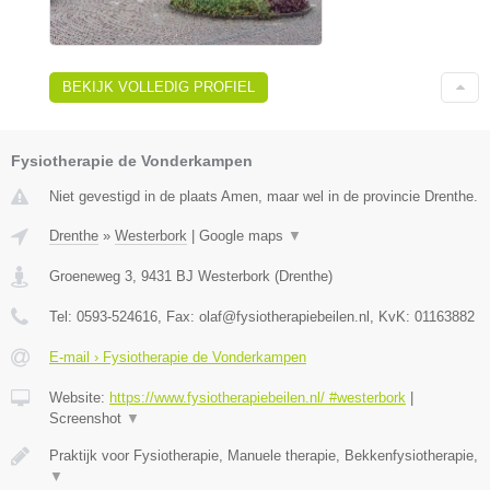
BEKIJK VOLLEDIG PROFIEL
Fysiotherapie de Vonderkampen
Niet gevestigd in de plaats Amen, maar wel in de provincie Drenthe.
Drenthe
»
Westerbork
|
Google maps
▼
Groeneweg 3
,
9431 BJ
Westerbork
(
Drenthe
)
Tel:
0593-524616
, Fax:
olaf@fysiotherapiebeilen.nl
, KvK:
01163882
E-mail › Fysiotherapie de Vonderkampen
Website:
https://www.fysiotherapiebeilen.nl/ #westerbork
|
Screenshot
▼
Praktijk voor Fysiotherapie, Manuele therapie, Bekkenfysiotherapie,
▼