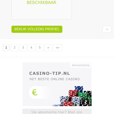
BEKIJK VOLLEDIG PROFIEL
1
2
3
4
5
»
»»
Uw advertentie hier? Mail ons