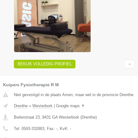
BEKIJK VOLLEDIG PROFIEL
Kuipers Fysiotherapie R M
Niet gevestigd in de plaats Amen, maar wel in de provincie Drenthe.
Drenthe
»
Westerbork
|
Google maps
▼
Beilerstraat 23
,
9431 GA
Westerbork
(
Drenthe
)
Tel:
0593-332883
, Fax:
-
, KvK:
-