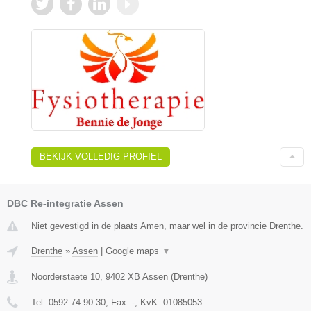
BEKIJK VOLLEDIG PROFIEL
DBC Re-integratie Assen
Niet gevestigd in de plaats Amen, maar wel in de provincie Drenthe.
Drenthe
»
Assen
|
Google maps
▼
Noorderstaete 10
,
9402 XB
Assen
(
Drenthe
)
Tel:
0592 74 90 30
, Fax:
-
, KvK:
01085053