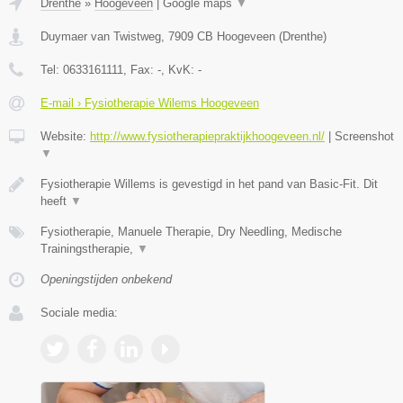
Drenthe
»
Hoogeveen
|
Google maps
▼
Duymaer van Twistweg
,
7909 CB
Hoogeveen
(
Drenthe
)
Tel:
0633161111
, Fax:
-
, KvK:
-
E-mail › Fysiotherapie Wilems Hoogeveen
Website:
http://www.fysiotherapiepraktijkhoogeveen.nl/
|
Screenshot
▼
Fysiotherapie Willems is gevestigd in het pand van Basic-Fit. Dit
heeft
▼
Fysiotherapie, Manuele Therapie, Dry Needling, Medische
Trainingstherapie,
▼
Openingstijden onbekend
Sociale media: