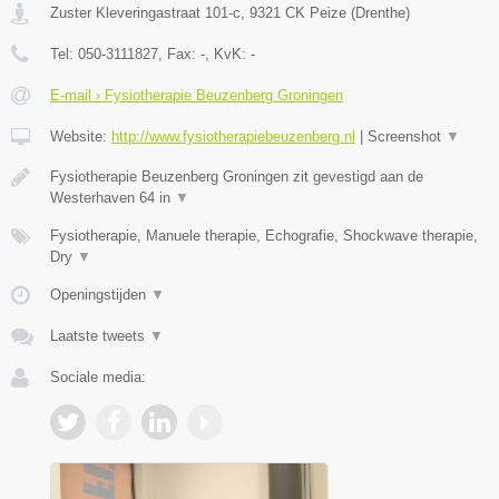
Zuster Kleveringastraat 101-c
,
9321 CK
Peize
(
Drenthe
)
Tel:
050-3111827
, Fax:
-
, KvK:
-
E-mail › Fysiotherapie Beuzenberg Groningen
Website:
http://www.fysiotherapiebeuzenberg.nl
|
Screenshot
▼
Fysiotherapie Beuzenberg Groningen zit gevestigd aan de
Westerhaven 64 in
▼
Fysiotherapie, Manuele therapie, Echografie, Shockwave therapie,
Dry
▼
Openingstijden
▼
Laatste tweets
▼
Sociale media: