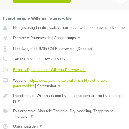
Fysiotherapie Willems Paterswolde
Niet gevestigd in de plaats Amen, maar wel in de provincie Drenthe.
Drenthe
»
Paterswolde
|
Google maps
▼
Hoofdweg 266
,
9765 CM
Paterswolde
(
Drenthe
)
Tel:
0503095523
, Fax:
-
, KvK:
-
E-mail › Fysiotherapie Willems Paterswolde
Website:
http://www.fysiotherapiewillems.nl/fysiotherapie-
paterswolde/
|
Screenshot
▼
Fysiotherapie Willems is een Fysiotherapiepraktijk met vestigingen
in
▼
Fysiotherapie, Manuele Therapie, Dry Needling, Triggerpoint
Therapie,
▼
Openingstijden
▼