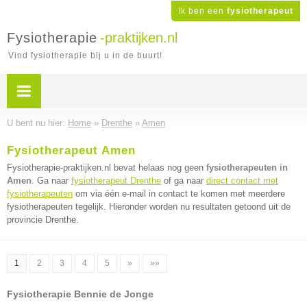
Ik ben een
fysiotherapeut
Fysiotherapie
-praktijken.nl
Vind fysiotherapie bij u in de buurt!
U bent nu hier:
Home
»
Drenthe
»
Amen
Fysiotherapeut Amen
Fysiotherapie-praktijken.nl bevat helaas nog geen
fysiotherapeuten in
Amen
. Ga naar
fysiotherapeut Drenthe
of ga naar
direct contact met
fysiotherapeuten
om via één e-mail in contact te komen met meerdere
fysiotherapeuten tegelijk. Hieronder worden nu resultaten getoond uit de
provincie Drenthe.
1
2
3
4
5
»
»»
Fysiotherapie Bennie de Jonge