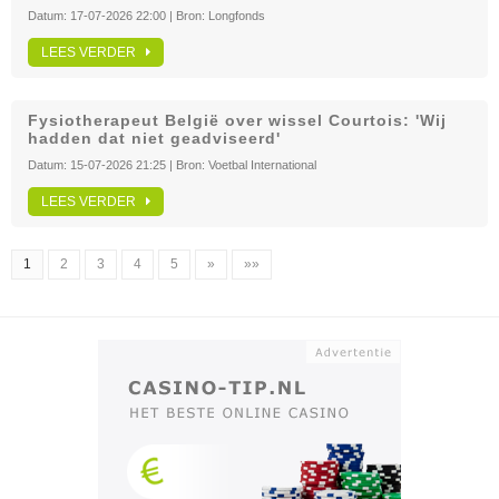
Datum:
17-07-2026 22:00
| Bron:
Longfonds
LEES VERDER
Fysiotherapeut België over wissel Courtois: 'Wij
hadden dat niet geadviseerd'
Datum:
15-07-2026 21:25
| Bron:
Voetbal International
LEES VERDER
1
2
3
4
5
»
»»