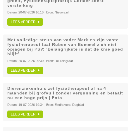
groeit, Fysiotherapiepraktijk Corlaer zoekt
versterking
Datum:
20-07-2026 10:16
| Bron:
Nieuws.nl
LEES VERDER
Met volledige steun van vader Mark en zijn vaste
fysiotherapeut laat Ruben van Bommel zich niet
opjagen bij PSV: ’Belangrijkste is dat de knie goed
blijft’
Datum:
20-07-2026 09:30
| Bron:
De Telegraaf
LEES VERDER
Dierenziekenhuis zet fysiotherapeut al na 4
maanden bij grofvuil zonder vergunning en betaalt
nu een hoge prijs | Foto
Datum:
19-07-2026 19:34
| Bron:
Eindhovens Dagblad
LEES VERDER