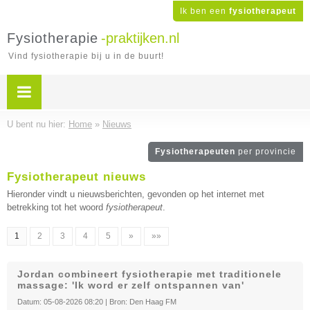
Ik ben een
fysiotherapeut
Fysiotherapie
-praktijken.nl
Vind fysiotherapie bij u in de buurt!
U bent nu hier:
Home
»
Nieuws
Fysiotherapeuten
per provincie
Fysiotherapeut nieuws
Hieronder vindt u nieuwsberichten, gevonden op het internet met
betrekking tot het woord
fysiotherapeut
.
1
2
3
4
5
»
»»
Jordan combineert fysiotherapie met traditionele
massage: 'Ik word er zelf ontspannen van'
Datum:
05-08-2026 08:20
| Bron:
Den Haag FM