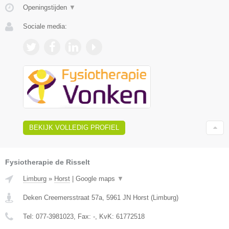
Openingstijden
▼
Sociale media:
BEKIJK VOLLEDIG PROFIEL
Fysiotherapie de Risselt
Limburg
»
Horst
|
Google maps
▼
Deken Creemersstraat 57a
,
5961 JN
Horst
(
Limburg
)
Tel:
077-3981023
, Fax:
-
, KvK:
61772518