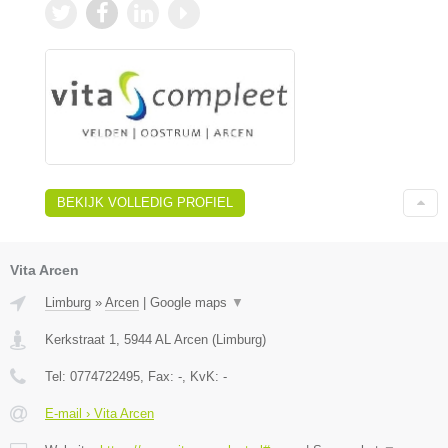
BEKIJK VOLLEDIG PROFIEL
Vita Arcen
Limburg
»
Arcen
|
Google maps
▼
Kerkstraat 1
,
5944 AL
Arcen
(
Limburg
)
Tel:
0774722495
, Fax:
-
, KvK:
-
E-mail › Vita Arcen