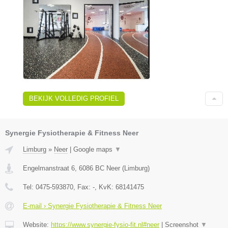
BEKIJK VOLLEDIG PROFIEL
Synergie Fysiotherapie & Fitness Neer
Limburg
»
Neer
|
Google maps
▼
Engelmanstraat 6
,
6086 BC
Neer
(
Limburg
)
Tel:
0475-593870
, Fax:
-
, KvK:
68141475
E-mail › Synergie Fysiotherapie & Fitness Neer
Website:
https://www.synergie-fysio-fit.nl#neer
|
Screenshot
▼