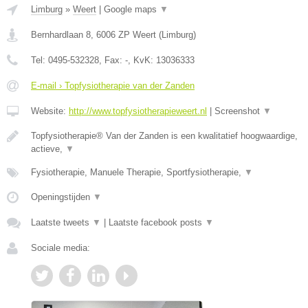
Limburg
»
Weert
|
Google maps
▼
Bernhardlaan 8
,
6006 ZP
Weert
(
Limburg
)
Tel:
0495-532328
, Fax:
-
, KvK:
13036333
E-mail › Topfysiotherapie van der Zanden
Website:
http://www.topfysiotherapieweert.nl
|
Screenshot
▼
Topfysiotherapie® Van der Zanden is een kwalitatief hoogwaardige,
actieve,
▼
Fysiotherapie, Manuele Therapie, Sportfysiotherapie,
▼
Openingstijden
▼
Laatste tweets
▼
|
Laatste facebook posts
▼
Sociale media: