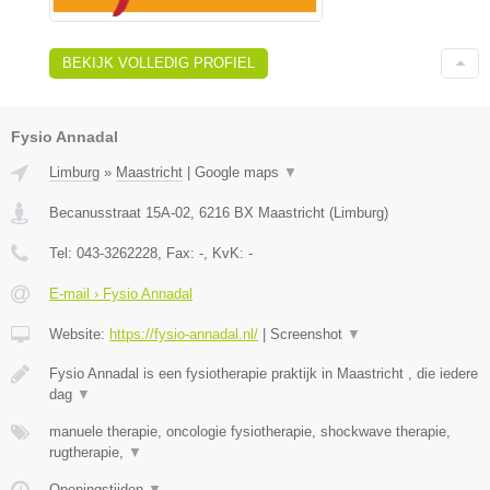
BEKIJK VOLLEDIG PROFIEL
Fysio Annadal
Limburg
»
Maastricht
|
Google maps
▼
Becanusstraat 15A-02
,
6216 BX
Maastricht
(
Limburg
)
Tel:
043-3262228
, Fax:
-
, KvK:
-
E-mail › Fysio Annadal
Website:
https://fysio-annadal.nl/
|
Screenshot
▼
Fysio Annadal is een fysiotherapie praktijk in Maastricht , die iedere
dag
▼
manuele therapie, oncologie fysiotherapie, shockwave therapie,
rugtherapie,
▼
Openingstijden
▼