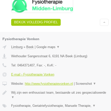
BEKIJK VOLLEDIG PROFIEL
Fysiotherapie Vonken
Limburg
»
Beek
|
Google maps
▼
Wethouder Sangersstraat 6
,
6191 NA
Beek
(
Limburg
)
Tel:
0464371407
, Fax:
-
, KvK:
-
E-mail › Fysiotherapie Vonken
Website:
http://www.fysiotherapievonken.nl
|
Screenshot
▼
Wij zijn een enthousiast team, bestaande uit zes gespecialiseerde
▼
Fysiotherapie, Geriatriefysiotherapie, Manuele Therapie,
▼