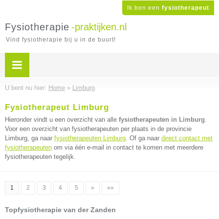
Ik ben een
fysiotherapeut
Fysiotherapie
-praktijken.nl
Vind fysiotherapie bij u in de buurt!
U bent nu hier:
Home
»
Limburg
Fysiotherapeut Limburg
Hieronder vindt u een overzicht van alle
fysiotherapeuten in Limburg
.
Voor een overzicht van fysiotherapeuten per plaats in de provincie
Limburg, ga naar
fysiotherapeuten Limburg
. Of ga naar
direct contact met
fysiotherapeuten
om via één e-mail in contact te komen met meerdere
fysiotherapeuten tegelijk.
1
2
3
4
5
»
»»
Topfysiotherapie van der Zanden