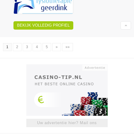
BEKIJK VOLLEDIG PROFIEL
1
2
3
4
5
»
»»
Uw advertentie hier? Mail ons