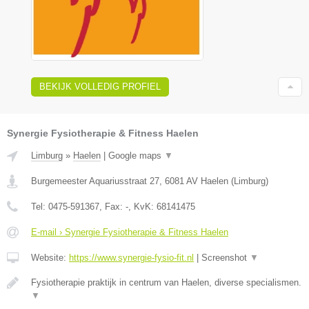
BEKIJK VOLLEDIG PROFIEL
Synergie Fysiotherapie & Fitness Haelen
Limburg
»
Haelen
|
Google maps
▼
Burgemeester Aquariusstraat 27
,
6081 AV
Haelen
(
Limburg
)
Tel:
0475-591367
, Fax:
-
, KvK:
68141475
E-mail › Synergie Fysiotherapie & Fitness Haelen
Website:
https://www.synergie-fysio-fit.nl
|
Screenshot
▼
Fysiotherapie praktijk in centrum van Haelen, diverse specialismen.
▼