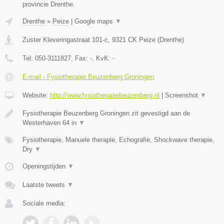
provincie Drenthe.
Drenthe
»
Peize
|
Google maps
▼
Zuster Kleveringastraat 101-c
,
9321 CK
Peize
(
Drenthe
)
Tel:
050-3111827
, Fax:
-
, KvK:
-
E-mail › Fysiotherapie Beuzenberg Groningen
Website:
http://www.fysiotherapiebeuzenberg.nl
|
Screenshot
▼
Fysiotherapie Beuzenberg Groningen zit gevestigd aan de
Westerhaven 64 in
▼
Fysiotherapie, Manuele therapie, Echografie, Shockwave therapie,
Dry
▼
Openingstijden
▼
Laatste tweets
▼
Sociale media: