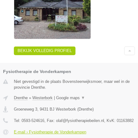
BEKIJK VOLLEDIG PROFIEL
Fysiotherapie de Vonderkampen
Niet gevestigd in de plaats Bovensteenwijksmoer, maar wel in de
provincie Drenthe.
Drenthe
»
Westerbork
|
Google maps
▼
Groeneweg 3
,
9431 BJ
Westerbork
(
Drenthe
)
Tel:
0593-524616
, Fax:
olaf@fysiotherapiebeilen.nl
, KvK:
01163882
E-mail › Fysiotherapie de Vonderkampen