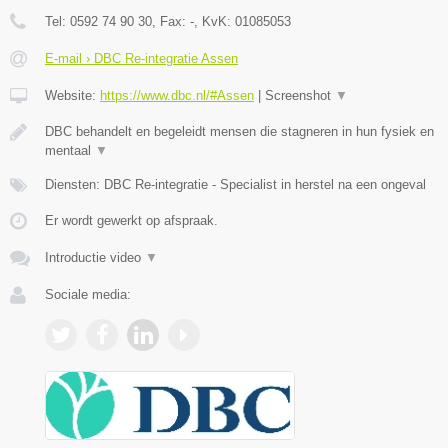
Tel:
0592 74 90 30
, Fax:
-
, KvK:
01085053
E-mail › DBC Re-integratie Assen
Website:
https://www.dbc.nl/#Assen
|
Screenshot
▼
DBC behandelt en begeleidt mensen die stagneren in hun fysiek en
mentaal
▼
Diensten: DBC Re-integratie - Specialist in herstel na een ongeval
Er wordt gewerkt op afspraak.
Introductie video
▼
Sociale media: