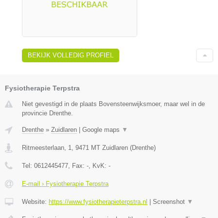
BEKIJK VOLLEDIG PROFIEL
Fysiotherapie Terpstra
Niet gevestigd in de plaats Bovensteenwijksmoer, maar wel in de
provincie Drenthe.
Drenthe
»
Zuidlaren
|
Google maps
▼
Ritmeesterlaan, 1
,
9471 MT
Zuidlaren
(
Drenthe
)
Tel:
0612445477
, Fax:
-
, KvK:
-
E-mail › Fysiotherapie Terpstra
Website:
https://www.fysiotherapieterpstra.nl
|
Screenshot
▼