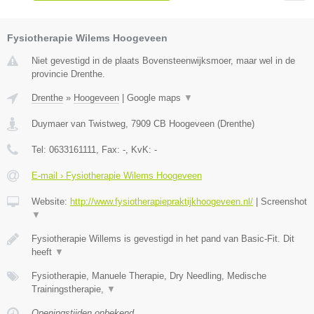
Fysiotherapie Wilems Hoogeveen
Niet gevestigd in de plaats Bovensteenwijksmoer, maar wel in de
provincie Drenthe.
Drenthe
»
Hoogeveen
|
Google maps
▼
Duymaer van Twistweg
,
7909 CB
Hoogeveen
(
Drenthe
)
Tel:
0633161111
, Fax:
-
, KvK:
-
E-mail › Fysiotherapie Wilems Hoogeveen
Website:
http://www.fysiotherapiepraktijkhoogeveen.nl/
|
Screenshot
▼
Fysiotherapie Willems is gevestigd in het pand van Basic-Fit. Dit
heeft
▼
Fysiotherapie, Manuele Therapie, Dry Needling, Medische
Trainingstherapie,
▼
Openingstijden onbekend