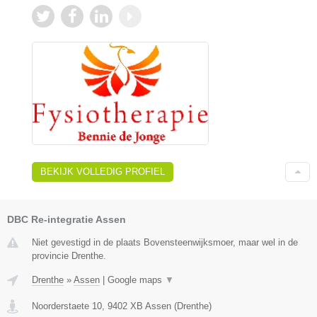
BEKIJK VOLLEDIG PROFIEL
DBC Re-integratie Assen
Niet gevestigd in de plaats Bovensteenwijksmoer, maar wel in de
provincie Drenthe.
Drenthe
»
Assen
|
Google maps
▼
Noorderstaete 10
,
9402 XB
Assen
(
Drenthe
)