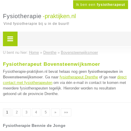
Ik ben een
fysiotherapeut
Fysiotherapie
-praktijken.nl
Vind fysiotherapie bij u in de buurt!
U bent nu hier:
Home
»
Drenthe
»
Bovensteenwijksmoer
Fysiotherapeut Bovensteenwijksmoer
Fysiotherapie-praktijken.nl bevat helaas nog geen
fysiotherapeuten in
Bovensteenwijksmoer
. Ga naar
fysiotherapeut Drenthe
of ga naar
direct
contact met fysiotherapeuten
om via één e-mail in contact te komen met
meerdere fysiotherapeuten tegelijk. Hieronder worden nu resultaten
getoond uit de provincie Drenthe.
1
2
3
4
5
»
»»
Fysiotherapie Bennie de Jonge