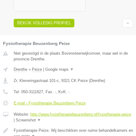
BEKIJK VOLLEDIG PROFIEL
Fysiotherapie Beuzenberg Peize
Niet gevestigd in de plaats Bovensteenwijksmoer, maar wel in de
provincie Drenthe.
Drenthe
»
Peize
|
Google maps
▼
Zr. Kleveringastraat 101-c
,
9321 CK
Peize
(
Drenthe
)
Tel:
050-3111827
, Fax:
-
, KvK:
-
E-mail › Fysiotherapie Beuzenberg Peize
Website:
http://www.fysiotherapiebeuzenberg.nl/fysiotherapie-peize
|
Screenshot
▼
Fysiotherapie Peize. Wij beschikken over ruime behandelkamers en