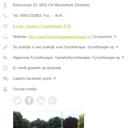
Beilerstraat 23
,
9431 GA
Westerbork
(
Drenthe
)
Tel:
0593-332883
, Fax:
-
, KvK:
-
E-mail › Kuipers Fysiotherapie R M
Website:
http://www.fysiotherapiewesterbork.nl
|
Screenshot
▼
De praktijk is een praktijk voor fysiotherapie, fysiotherapie op
▼
Algemene Fysiotherapie, Geriatriefysiotherapie, Fysiotherapie op
▼
Er wordt gewerkt op afspraak.
Laatste facebook posts
▼
Sociale media: