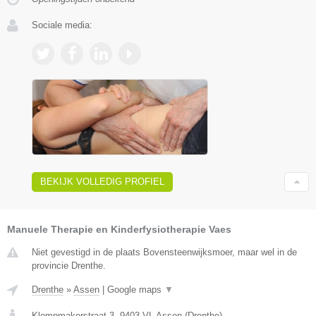
Sociale media:
BEKIJK VOLLEDIG PROFIEL
Manuele Therapie en Kinderfysiotherapie Vaes
Niet gevestigd in de plaats Bovensteenwijksmoer, maar wel in de
provincie Drenthe.
Drenthe
»
Assen
|
Google maps
▼
Klompmakerstraat 3
,
9403 VL
Assen
(
Drenthe
)