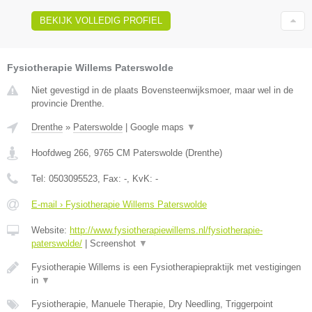
BEKIJK VOLLEDIG PROFIEL
Fysiotherapie Willems Paterswolde
Niet gevestigd in de plaats Bovensteenwijksmoer, maar wel in de
provincie Drenthe.
Drenthe
»
Paterswolde
|
Google maps
▼
Hoofdweg 266
,
9765 CM
Paterswolde
(
Drenthe
)
Tel:
0503095523
, Fax:
-
, KvK:
-
E-mail › Fysiotherapie Willems Paterswolde
Website:
http://www.fysiotherapiewillems.nl/fysiotherapie-
paterswolde/
|
Screenshot
▼
Fysiotherapie Willems is een Fysiotherapiepraktijk met vestigingen
in
▼
Fysiotherapie, Manuele Therapie, Dry Needling, Triggerpoint