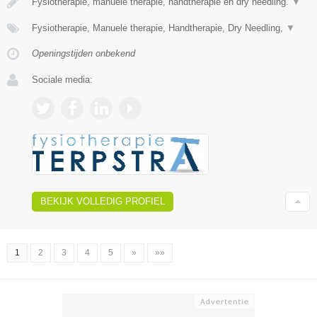
Fysiotherapie, manuele therapie, handtherapie en dry needling.
▼
Fysiotherapie, Manuele therapie, Handtherapie, Dry Needling,
▼
Openingstijden onbekend
Sociale media:
BEKIJK VOLLEDIG PROFIEL
1
2
3
4
5
»
»»