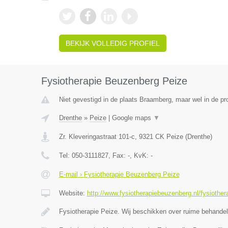
BEKIJK VOLLEDIG PROFIEL
Fysiotherapie Beuzenberg Peize
Niet gevestigd in de plaats Braamberg, maar wel in de pr
Drenthe
»
Peize
|
Google maps
▼
Zr. Kleveringastraat 101-c
,
9321 CK
Peize
(
Drenthe
)
Tel:
050-3111827
, Fax:
-
, KvK:
-
E-mail › Fysiotherapie Beuzenberg Peize
Website:
http://www.fysiotherapiebeuzenberg.nl/fysiother
Fysiotherapie Peize. Wij beschikken over ruime behande