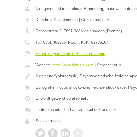
Niet gevestigd in de plaats Braamberg, maar wel in de pr
Drenthe
»
Klazienaveen
|
Google maps
▼
Schoorstraat 2
,
7891 JW
Klazienaveen
(
Drenthe
)
Tel:
0591 393256
, Fax:
-
, KvK:
52796167
E-mail › Fysiotherapie Bennie de Jonge
Website:
http://www.defysio.com
|
Screenshot
▼
Algemene fysiotherapie, Psychosomatische fysiotherapi
Echografie, Focus shockwave, Radiale shockwave, Ps
Er wordt gewerkt op afspraak.
Laatste tweets
▼
|
Laatste facebook posts
▼
Sociale media: