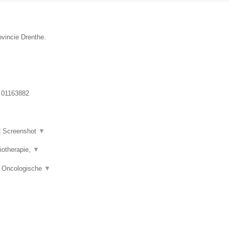
ovincie Drenthe.
:
01163882
|
Screenshot
▼
iotherapie,
▼
e, Oncologische
▼