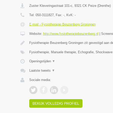
Zuster Kleveringastraat 101-c
,
9321 CK
Peize
(
Drenthe
)
Tel:
050-3111827
, Fax:
-
, KvK:
-
E-mail › Fysiotherapie Beuzenberg Groningen
Website:
http://www.fysiotherapiebeuzenberg.nl
|
Screen
Fysiotherapie Beuzenberg Groningen zit gevestigd aan 
Fysiotherapie, Manuele therapie, Echografie, Shockwave
Openingstijden
▼
Laatste tweets
▼
Sociale media:
BEKIJK VOLLEDIG PROFIEL