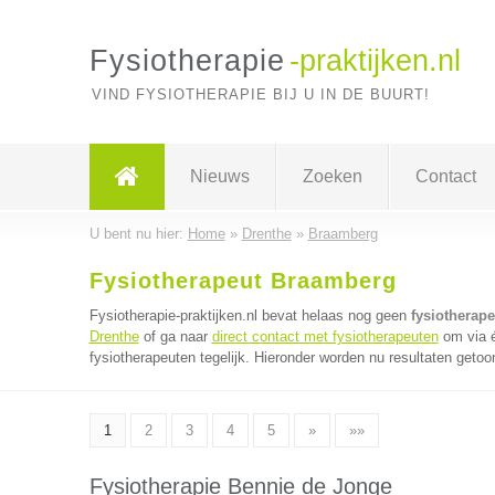
Fysiotherapie
-praktijken.nl
VIND FYSIOTHERAPIE BIJ U IN DE BUURT!
Nieuws
Zoeken
Contact
U bent nu hier:
Home
»
Drenthe
»
Braamberg
Fysiotherapeut Braamberg
Fysiotherapie-praktijken.nl bevat helaas nog geen
fysiotherap
Drenthe
of ga naar
direct contact met fysiotherapeuten
om via é
fysiotherapeuten tegelijk. Hieronder worden nu resultaten getoo
1
2
3
4
5
»
»»
Fysiotherapie Bennie de Jonge