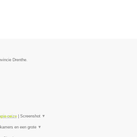
ovincie Drenthe.
apie-peize
|
Screenshot
▼
lkamers en een grote
▼