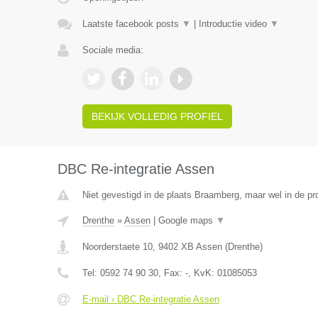
Laatste facebook posts
▼
|
Introductie video
▼
Sociale media:
BEKIJK VOLLEDIG PROFIEL
DBC Re-integratie Assen
Niet gevestigd in de plaats Braamberg, maar wel in de pr
Drenthe
»
Assen
|
Google maps
▼
Noorderstaete 10
,
9402 XB
Assen
(
Drenthe
)
Tel:
0592 74 90 30
, Fax:
-
, KvK:
01085053
E-mail › DBC Re-integratie Assen