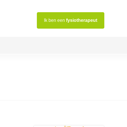
Ik ben een
fysiotherapeut