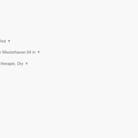
shot
▼
de Westerhaven 64 in
▼
 therapie, Dry
▼