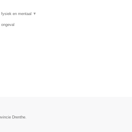
 fysiek en mentaal
▼
n ongeval
ovincie Drenthe.