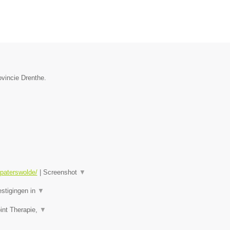
ovincie Drenthe.
-paterswolde/
|
Screenshot
▼
estigingen in
▼
int Therapie,
▼