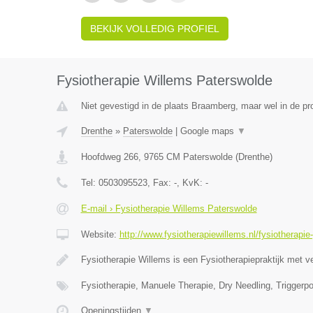
BEKIJK VOLLEDIG PROFIEL
Fysiotherapie Willems Paterswolde
Niet gevestigd in de plaats Braamberg, maar wel in de pr
Drenthe
»
Paterswolde
|
Google maps
▼
Hoofdweg 266
,
9765 CM
Paterswolde
(
Drenthe
)
Tel:
0503095523
, Fax:
-
, KvK:
-
E-mail › Fysiotherapie Willems Paterswolde
Website:
http://www.fysiotherapiewillems.nl/fysiotherapie
Fysiotherapie Willems is een Fysiotherapiepraktijk met v
Fysiotherapie, Manuele Therapie, Dry Needling, Triggerpo
Openingstijden
▼