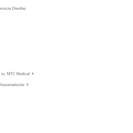
ovincie Drenthe.
e io, MTC Medical
▼
ychosomatische
▼