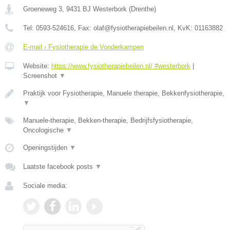
Groeneweg 3
,
9431 BJ
Westerbork
(
Drenthe
)
Tel:
0593-524616
, Fax:
olaf@fysiotherapiebeilen.nl
, KvK:
01163882
E-mail › Fysiotherapie de Vonderkampen
Website:
https://www.fysiotherapiebeilen.nl/ #westerbork
|
Screenshot
▼
Praktijk voor Fysiotherapie, Manuele therapie, Bekkenfysiotherapie,
▼
Manuele-therapie, Bekken-therapie, Bedrijfsfysiotherapie,
Oncologische
▼
Openingstijden
▼
Laatste facebook posts
▼
Sociale media: