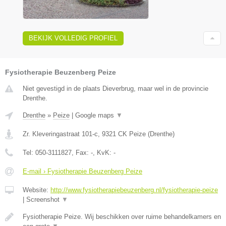
BEKIJK VOLLEDIG PROFIEL
Fysiotherapie Beuzenberg Peize
Niet gevestigd in de plaats Dieverbrug, maar wel in de provincie
Drenthe.
Drenthe
»
Peize
|
Google maps
▼
Zr. Kleveringastraat 101-c
,
9321 CK
Peize
(
Drenthe
)
Tel:
050-3111827
, Fax:
-
, KvK:
-
E-mail › Fysiotherapie Beuzenberg Peize
Website:
http://www.fysiotherapiebeuzenberg.nl/fysiotherapie-peize
|
Screenshot
▼
Fysiotherapie Peize. Wij beschikken over ruime behandelkamers en