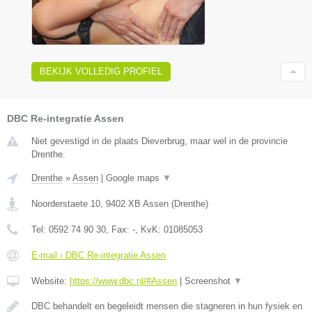
BEKIJK VOLLEDIG PROFIEL
DBC Re-integratie Assen
Niet gevestigd in de plaats Dieverbrug, maar wel in de provincie
Drenthe.
Drenthe
»
Assen
|
Google maps
▼
Noorderstaete 10
,
9402 XB
Assen
(
Drenthe
)
Tel:
0592 74 90 30
, Fax:
-
, KvK:
01085053
E-mail › DBC Re-integratie Assen
Website:
https://www.dbc.nl/#Assen
|
Screenshot
▼
DBC behandelt en begeleidt mensen die stagneren in hun fysiek en