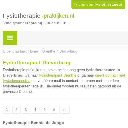
Ik ben een
fysiotherapeut
Fysiotherapie
-praktijken.nl
Vind fysiotherapie bij u in de buurt!
U bent nu hier:
Home
»
Drenthe
»
Dieverbrug
Fysiotherapeut Dieverbrug
Fysiotherapie-praktijken.nl bevat helaas nog geen
fysiotherapeuten in
Dieverbrug
. Ga naar
fysiotherapeut Drenthe
of ga naar
direct contact met
fysiotherapeuten
om via één e-mail in contact te komen met meerdere
fysiotherapeuten tegelijk. Hieronder worden nu resultaten getoond uit de
provincie Drenthe.
1
2
3
4
5
»
»»
Fysiotherapie Bennie de Jonge