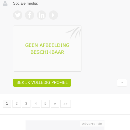
Sociale media:
BEKIJK VOLLEDIG PROFIEL
1
2
3
4
5
»
»»