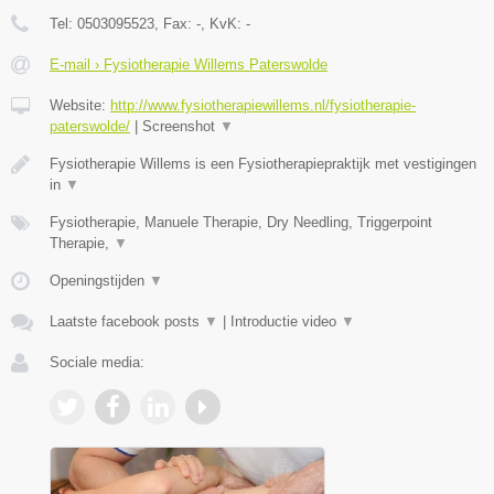
Tel:
0503095523
, Fax:
-
, KvK:
-
E-mail › Fysiotherapie Willems Paterswolde
Website:
http://www.fysiotherapiewillems.nl/fysiotherapie-
paterswolde/
|
Screenshot
▼
Fysiotherapie Willems is een Fysiotherapiepraktijk met vestigingen
in
▼
Fysiotherapie, Manuele Therapie, Dry Needling, Triggerpoint
Therapie,
▼
Openingstijden
▼
Laatste facebook posts
▼
|
Introductie video
▼
Sociale media: