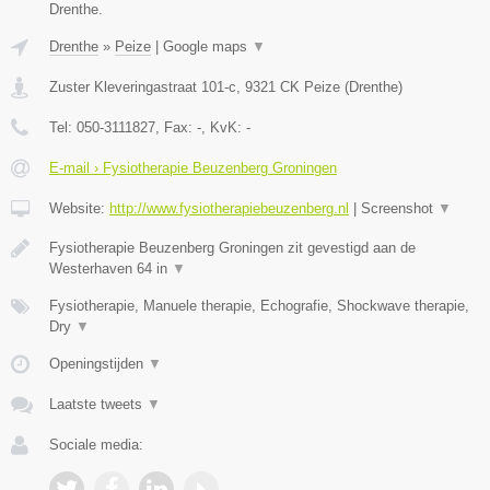
Drenthe.
Drenthe
»
Peize
|
Google maps
▼
Zuster Kleveringastraat 101-c
,
9321 CK
Peize
(
Drenthe
)
Tel:
050-3111827
, Fax:
-
, KvK:
-
E-mail › Fysiotherapie Beuzenberg Groningen
Website:
http://www.fysiotherapiebeuzenberg.nl
|
Screenshot
▼
Fysiotherapie Beuzenberg Groningen zit gevestigd aan de
Westerhaven 64 in
▼
Fysiotherapie, Manuele therapie, Echografie, Shockwave therapie,
Dry
▼
Openingstijden
▼
Laatste tweets
▼
Sociale media: