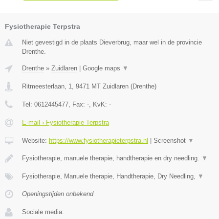
Fysiotherapie Terpstra
Niet gevestigd in de plaats Dieverbrug, maar wel in de provincie
Drenthe.
Drenthe
»
Zuidlaren
|
Google maps
▼
Ritmeesterlaan, 1
,
9471 MT
Zuidlaren
(
Drenthe
)
Tel:
0612445477
, Fax:
-
, KvK:
-
E-mail › Fysiotherapie Terpstra
Website:
https://www.fysiotherapieterpstra.nl
|
Screenshot
▼
Fysiotherapie, manuele therapie, handtherapie en dry needling.
▼
Fysiotherapie, Manuele therapie, Handtherapie, Dry Needling,
▼
Openingstijden onbekend
Sociale media: