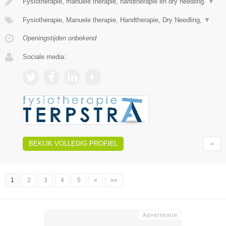
Fysiotherapie, manuele therapie, handtherapie en dry needling.
▼
Fysiotherapie, Manuele therapie, Handtherapie, Dry Needling,
▼
Openingstijden onbekend
Sociale media:
BEKIJK VOLLEDIG PROFIEL
1
2
3
4
5
»
»»