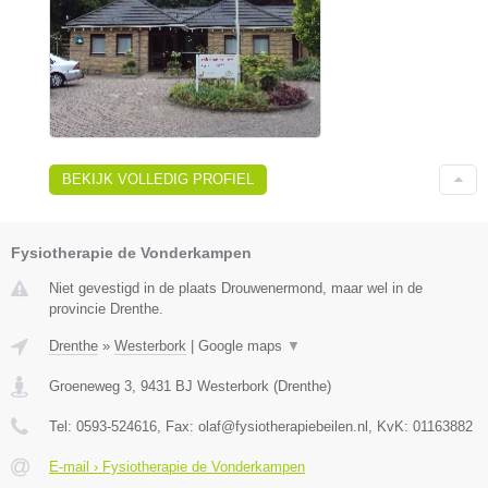
BEKIJK VOLLEDIG PROFIEL
Fysiotherapie de Vonderkampen
Niet gevestigd in de plaats Drouwenermond, maar wel in de
provincie Drenthe.
Drenthe
»
Westerbork
|
Google maps
▼
Groeneweg 3
,
9431 BJ
Westerbork
(
Drenthe
)
Tel:
0593-524616
, Fax:
olaf@fysiotherapiebeilen.nl
, KvK:
01163882
E-mail › Fysiotherapie de Vonderkampen