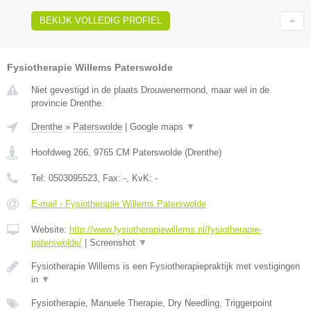
BEKIJK VOLLEDIG PROFIEL
Fysiotherapie Willems Paterswolde
Niet gevestigd in de plaats Drouwenermond, maar wel in de
provincie Drenthe.
Drenthe
»
Paterswolde
|
Google maps
▼
Hoofdweg 266
,
9765 CM
Paterswolde
(
Drenthe
)
Tel:
0503095523
, Fax:
-
, KvK:
-
E-mail › Fysiotherapie Willems Paterswolde
Website:
http://www.fysiotherapiewillems.nl/fysiotherapie-
paterswolde/
|
Screenshot
▼
Fysiotherapie Willems is een Fysiotherapiepraktijk met vestigingen
in
▼
Fysiotherapie, Manuele Therapie, Dry Needling, Triggerpoint