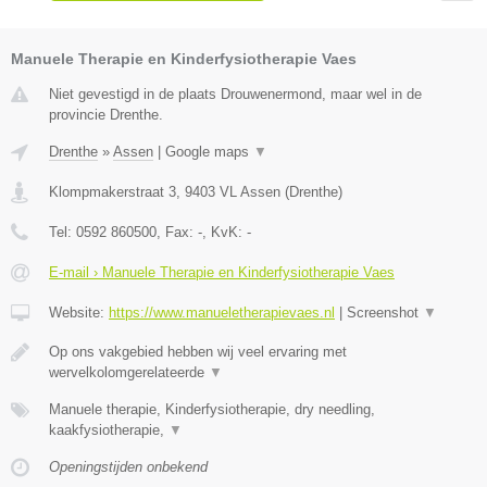
Manuele Therapie en Kinderfysiotherapie Vaes
Niet gevestigd in de plaats Drouwenermond, maar wel in de
provincie Drenthe.
Drenthe
»
Assen
|
Google maps
▼
Klompmakerstraat 3
,
9403 VL
Assen
(
Drenthe
)
Tel:
0592 860500
, Fax:
-
, KvK:
-
E-mail › Manuele Therapie en Kinderfysiotherapie Vaes
Website:
https://www.manueletherapievaes.nl
|
Screenshot
▼
Op ons vakgebied hebben wij veel ervaring met
wervelkolomgerelateerde
▼
Manuele therapie, Kinderfysiotherapie, dry needling,
kaakfysiotherapie,
▼
Openingstijden onbekend