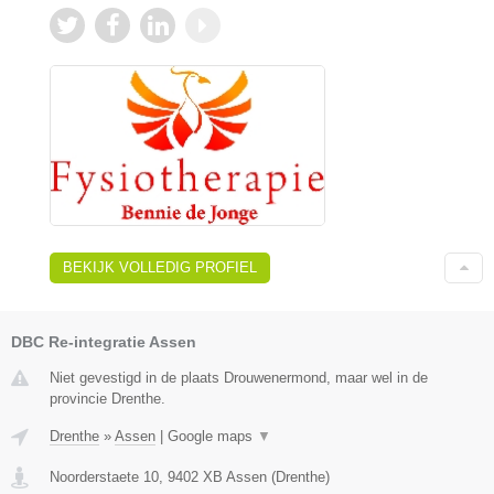
BEKIJK VOLLEDIG PROFIEL
DBC Re-integratie Assen
Niet gevestigd in de plaats Drouwenermond, maar wel in de
provincie Drenthe.
Drenthe
»
Assen
|
Google maps
▼
Noorderstaete 10
,
9402 XB
Assen
(
Drenthe
)