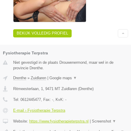
BEKIJK VOLLEDIG PROFIEL
Fysiotherapie Terpstra
Niet gevestigd in de plaats Drouwenermond, maar wel in de
provincie Drenthe.
Drenthe
»
Zuidlaren
|
Google maps
▼
Ritmeesterlaan, 1
,
9471 MT
Zuidlaren
(
Drenthe
)
Tel:
0612445477
, Fax:
-
, KvK:
-
E-mail › Fysiotherapie Terpstra
Website:
https://www.fysiotherapieterpstra.nl
|
Screenshot
▼