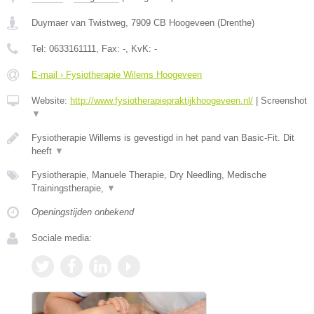
Duymaer van Twistweg
,
7909 CB
Hoogeveen
(
Drenthe
)
Tel:
0633161111
, Fax:
-
, KvK:
-
E-mail › Fysiotherapie Wilems Hoogeveen
Website:
http://www.fysiotherapiepraktijkhoogeveen.nl/
|
Screenshot
▼
Fysiotherapie Willems is gevestigd in het pand van Basic-Fit. Dit
heeft
▼
Fysiotherapie, Manuele Therapie, Dry Needling, Medische
Trainingstherapie,
▼
Openingstijden onbekend
Sociale media: