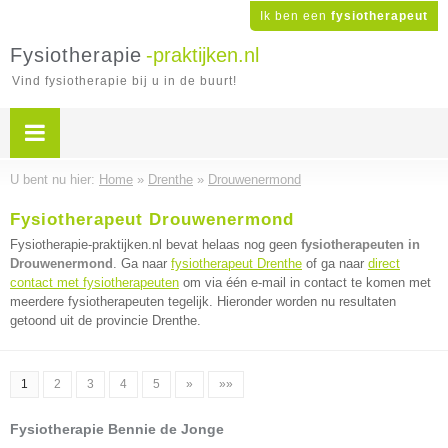
Ik ben een
fysiotherapeut
Fysiotherapie
-praktijken.nl
Vind fysiotherapie bij u in de buurt!
U bent nu hier:
Home
»
Drenthe
»
Drouwenermond
Fysiotherapeut Drouwenermond
Fysiotherapie-praktijken.nl bevat helaas nog geen
fysiotherapeuten in
Drouwenermond
. Ga naar
fysiotherapeut Drenthe
of ga naar
direct
contact met fysiotherapeuten
om via één e-mail in contact te komen met
meerdere fysiotherapeuten tegelijk. Hieronder worden nu resultaten
getoond uit de provincie Drenthe.
1
2
3
4
5
»
»»
Fysiotherapie Bennie de Jonge