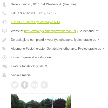
Beilerstraat 23
,
9431 GA
Westerbork
(
Drenthe
)
Tel:
0593-332883
, Fax:
-
, KvK:
-
E-mail › Kuipers Fysiotherapie R M
Website:
http://www.fysiotherapiewesterbork.nl
|
Screenshot
▼
De praktijk is een praktijk voor fysiotherapie, fysiotherapie op
▼
Algemene Fysiotherapie, Geriatriefysiotherapie, Fysiotherapie op
▼
Er wordt gewerkt op afspraak.
Laatste facebook posts
▼
Sociale media: