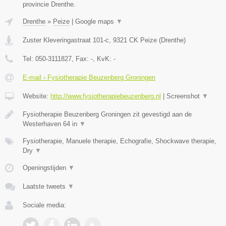
provincie Drenthe.
Drenthe
»
Peize
|
Google maps
▼
Zuster Kleveringastraat 101-c
,
9321 CK
Peize
(
Drenthe
)
Tel:
050-3111827
, Fax:
-
, KvK:
-
E-mail › Fysiotherapie Beuzenberg Groningen
Website:
http://www.fysiotherapiebeuzenberg.nl
|
Screenshot
▼
Fysiotherapie Beuzenberg Groningen zit gevestigd aan de
Westerhaven 64 in
▼
Fysiotherapie, Manuele therapie, Echografie, Shockwave therapie,
Dry
▼
Openingstijden
▼
Laatste tweets
▼
Sociale media: