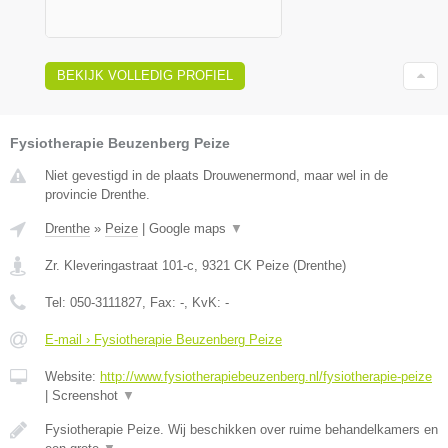
BEKIJK VOLLEDIG PROFIEL
Fysiotherapie Beuzenberg Peize
Niet gevestigd in de plaats Drouwenermond, maar wel in de
provincie Drenthe.
Drenthe
»
Peize
|
Google maps
▼
Zr. Kleveringastraat 101-c
,
9321 CK
Peize
(
Drenthe
)
Tel:
050-3111827
, Fax:
-
, KvK:
-
E-mail › Fysiotherapie Beuzenberg Peize
Website:
http://www.fysiotherapiebeuzenberg.nl/fysiotherapie-peize
|
Screenshot
▼
Fysiotherapie Peize. Wij beschikken over ruime behandelkamers en