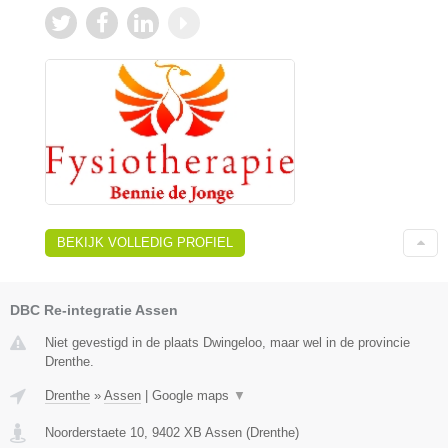
BEKIJK VOLLEDIG PROFIEL
DBC Re-integratie Assen
Niet gevestigd in de plaats Dwingeloo, maar wel in de provincie
Drenthe.
Drenthe
»
Assen
|
Google maps
▼
Noorderstaete 10
,
9402 XB
Assen
(
Drenthe
)