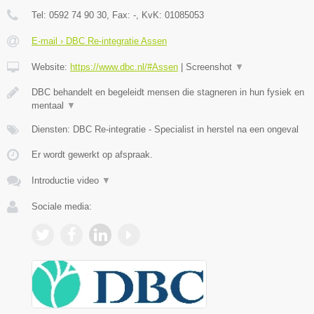
Tel:
0592 74 90 30
, Fax:
-
, KvK:
01085053
E-mail › DBC Re-integratie Assen
Website:
https://www.dbc.nl/#Assen
|
Screenshot
▼
DBC behandelt en begeleidt mensen die stagneren in hun fysiek en
mentaal
▼
Diensten: DBC Re-integratie - Specialist in herstel na een ongeval
Er wordt gewerkt op afspraak.
Introductie video
▼
Sociale media: