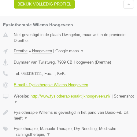
BEKIJK VOLLEDIG PROFIEL
Fysiotherapie Wilems Hoogeveen
Niet gevestigd in de plaats Dwingeloo, maar wel in de provincie
Drenthe.
Drenthe
»
Hoogeveen
|
Google maps
▼
Duymaer van Twistweg
,
7909 CB
Hoogeveen
(
Drenthe
)
Tel:
0633161111
, Fax:
-
, KvK:
-
E-mail › Fysiotherapie Wilems Hoogeveen
Website:
http://www.fysiotherapiepraktijkhoogeveen.nl/
|
Screenshot
▼
Fysiotherapie Willems is gevestigd in het pand van Basic-Fit. Dit
heeft
▼
Fysiotherapie, Manuele Therapie, Dry Needling, Medische
Trainingstherapie,
▼