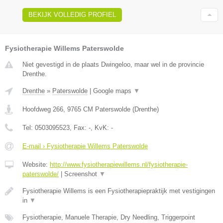
BEKIJK VOLLEDIG PROFIEL
Fysiotherapie Willems Paterswolde
Niet gevestigd in de plaats Dwingeloo, maar wel in de provincie
Drenthe.
Drenthe
»
Paterswolde
|
Google maps
▼
Hoofdweg 266
,
9765 CM
Paterswolde
(
Drenthe
)
Tel:
0503095523
, Fax:
-
, KvK:
-
E-mail › Fysiotherapie Willems Paterswolde
Website:
http://www.fysiotherapiewillems.nl/fysiotherapie-
paterswolde/
|
Screenshot
▼
Fysiotherapie Willems is een Fysiotherapiepraktijk met vestigingen
in
▼
Fysiotherapie, Manuele Therapie, Dry Needling, Triggerpoint