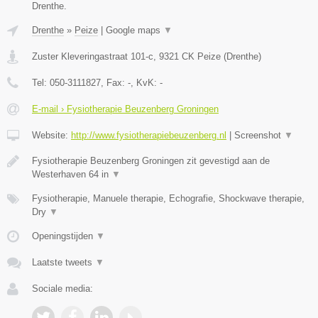
Drenthe.
Drenthe
»
Peize
|
Google maps
▼
Zuster Kleveringastraat 101-c
,
9321 CK
Peize
(
Drenthe
)
Tel:
050-3111827
, Fax:
-
, KvK:
-
E-mail › Fysiotherapie Beuzenberg Groningen
Website:
http://www.fysiotherapiebeuzenberg.nl
|
Screenshot
▼
Fysiotherapie Beuzenberg Groningen zit gevestigd aan de
Westerhaven 64 in
▼
Fysiotherapie, Manuele therapie, Echografie, Shockwave therapie,
Dry
▼
Openingstijden
▼
Laatste tweets
▼
Sociale media: