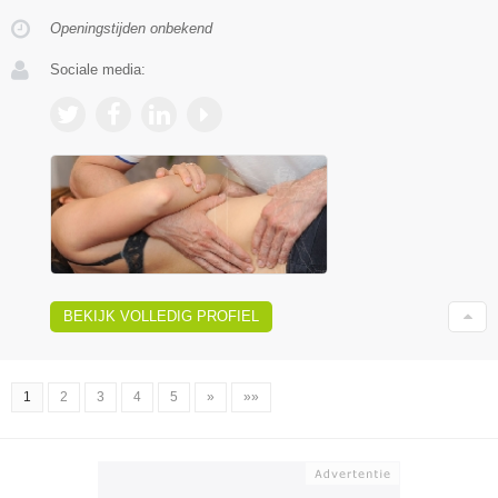
Openingstijden onbekend
Sociale media:
BEKIJK VOLLEDIG PROFIEL
1
2
3
4
5
»
»»