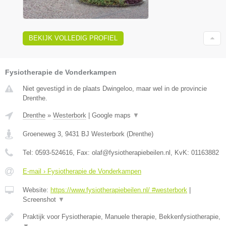
BEKIJK VOLLEDIG PROFIEL
Fysiotherapie de Vonderkampen
Niet gevestigd in de plaats Dwingeloo, maar wel in de provincie
Drenthe.
Drenthe
»
Westerbork
|
Google maps
▼
Groeneweg 3
,
9431 BJ
Westerbork
(
Drenthe
)
Tel:
0593-524616
, Fax:
olaf@fysiotherapiebeilen.nl
, KvK:
01163882
E-mail › Fysiotherapie de Vonderkampen
Website:
https://www.fysiotherapiebeilen.nl/ #westerbork
|
Screenshot
▼
Praktijk voor Fysiotherapie, Manuele therapie, Bekkenfysiotherapie,