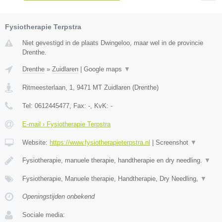
Fysiotherapie Terpstra
Niet gevestigd in de plaats Dwingeloo, maar wel in de provincie
Drenthe.
Drenthe
»
Zuidlaren
|
Google maps
▼
Ritmeesterlaan, 1
,
9471 MT
Zuidlaren
(
Drenthe
)
Tel:
0612445477
, Fax:
-
, KvK:
-
E-mail › Fysiotherapie Terpstra
Website:
https://www.fysiotherapieterpstra.nl
|
Screenshot
▼
Fysiotherapie, manuele therapie, handtherapie en dry needling.
▼
Fysiotherapie, Manuele therapie, Handtherapie, Dry Needling,
▼
Openingstijden onbekend
Sociale media: