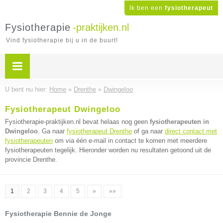
Ik ben een
fysiotherapeut
Fysiotherapie
-praktijken.nl
Vind fysiotherapie bij u in de buurt!
U bent nu hier:
Home
»
Drenthe
»
Dwingeloo
Fysiotherapeut Dwingeloo
Fysiotherapie-praktijken.nl bevat helaas nog geen
fysiotherapeuten in
Dwingeloo
. Ga naar
fysiotherapeut Drenthe
of ga naar
direct contact met
fysiotherapeuten
om via één e-mail in contact te komen met meerdere
fysiotherapeuten tegelijk. Hieronder worden nu resultaten getoond uit de
provincie Drenthe.
1
2
3
4
5
»
»»
Fysiotherapie Bennie de Jonge