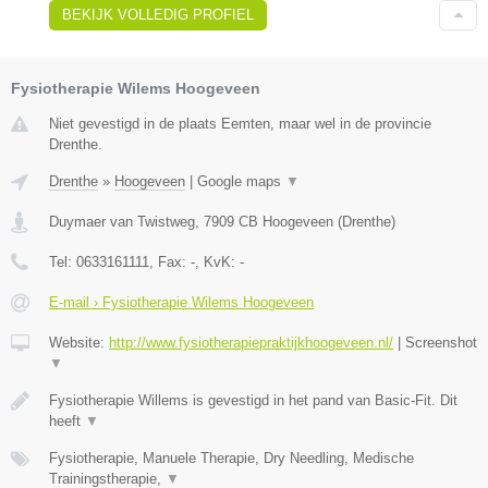
BEKIJK VOLLEDIG PROFIEL
Fysiotherapie Wilems Hoogeveen
Niet gevestigd in de plaats Eemten, maar wel in de provincie
Drenthe.
Drenthe
»
Hoogeveen
|
Google maps
▼
Duymaer van Twistweg
,
7909 CB
Hoogeveen
(
Drenthe
)
Tel:
0633161111
, Fax:
-
, KvK:
-
E-mail › Fysiotherapie Wilems Hoogeveen
Website:
http://www.fysiotherapiepraktijkhoogeveen.nl/
|
Screenshot
▼
Fysiotherapie Willems is gevestigd in het pand van Basic-Fit. Dit
heeft
▼
Fysiotherapie, Manuele Therapie, Dry Needling, Medische
Trainingstherapie,
▼