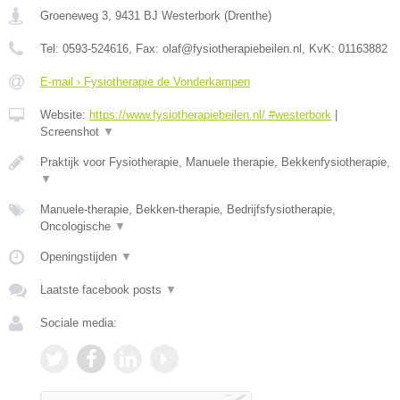
Groeneweg 3
,
9431 BJ
Westerbork
(
Drenthe
)
Tel:
0593-524616
, Fax:
olaf@fysiotherapiebeilen.nl
, KvK:
01163882
E-mail › Fysiotherapie de Vonderkampen
Website:
https://www.fysiotherapiebeilen.nl/ #westerbork
|
Screenshot
▼
Praktijk voor Fysiotherapie, Manuele therapie, Bekkenfysiotherapie,
▼
Manuele-therapie, Bekken-therapie, Bedrijfsfysiotherapie,
Oncologische
▼
Openingstijden
▼
Laatste facebook posts
▼
Sociale media: