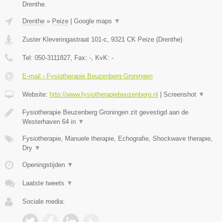
Drenthe.
Drenthe
»
Peize
|
Google maps
▼
Zuster Kleveringastraat 101-c
,
9321 CK
Peize
(
Drenthe
)
Tel:
050-3111827
, Fax:
-
, KvK:
-
E-mail › Fysiotherapie Beuzenberg Groningen
Website:
http://www.fysiotherapiebeuzenberg.nl
|
Screenshot
▼
Fysiotherapie Beuzenberg Groningen zit gevestigd aan de
Westerhaven 64 in
▼
Fysiotherapie, Manuele therapie, Echografie, Shockwave therapie,
Dry
▼
Openingstijden
▼
Laatste tweets
▼
Sociale media: