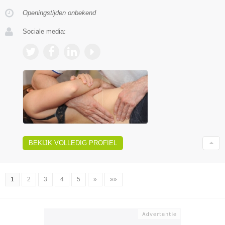
Openingstijden onbekend
Sociale media:
BEKIJK VOLLEDIG PROFIEL
1
2
3
4
5
»
»»