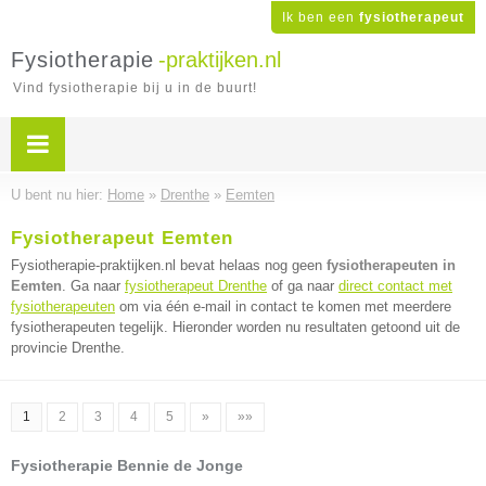
Ik ben een
fysiotherapeut
Fysiotherapie
-praktijken.nl
Vind fysiotherapie bij u in de buurt!
U bent nu hier:
Home
»
Drenthe
»
Eemten
Fysiotherapeut Eemten
Fysiotherapie-praktijken.nl bevat helaas nog geen
fysiotherapeuten in
Eemten
. Ga naar
fysiotherapeut Drenthe
of ga naar
direct contact met
fysiotherapeuten
om via één e-mail in contact te komen met meerdere
fysiotherapeuten tegelijk. Hieronder worden nu resultaten getoond uit de
provincie Drenthe.
1
2
3
4
5
»
»»
Fysiotherapie Bennie de Jonge