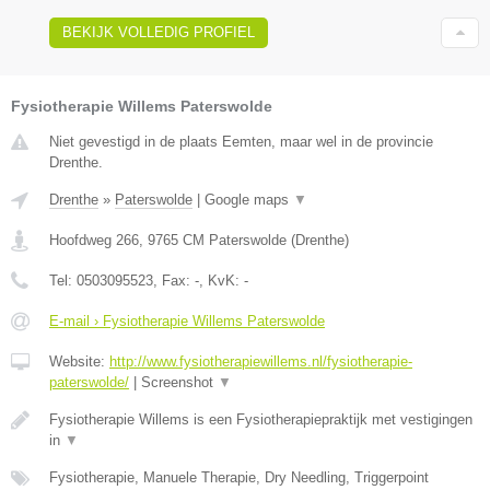
BEKIJK VOLLEDIG PROFIEL
Fysiotherapie Willems Paterswolde
Niet gevestigd in de plaats Eemten, maar wel in de provincie
Drenthe.
Drenthe
»
Paterswolde
|
Google maps
▼
Hoofdweg 266
,
9765 CM
Paterswolde
(
Drenthe
)
Tel:
0503095523
, Fax:
-
, KvK:
-
E-mail › Fysiotherapie Willems Paterswolde
Website:
http://www.fysiotherapiewillems.nl/fysiotherapie-
paterswolde/
|
Screenshot
▼
Fysiotherapie Willems is een Fysiotherapiepraktijk met vestigingen
in
▼
Fysiotherapie, Manuele Therapie, Dry Needling, Triggerpoint