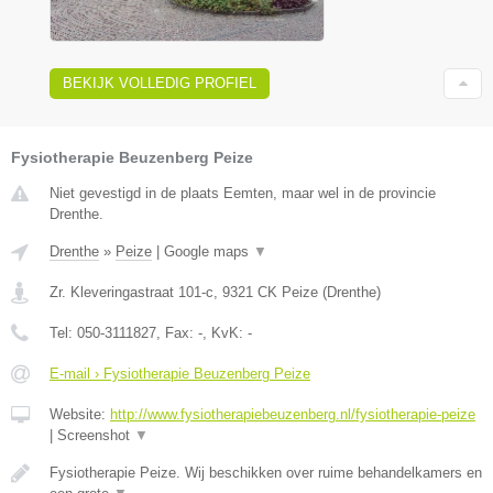
BEKIJK VOLLEDIG PROFIEL
Fysiotherapie Beuzenberg Peize
Niet gevestigd in de plaats Eemten, maar wel in de provincie
Drenthe.
Drenthe
»
Peize
|
Google maps
▼
Zr. Kleveringastraat 101-c
,
9321 CK
Peize
(
Drenthe
)
Tel:
050-3111827
, Fax:
-
, KvK:
-
E-mail › Fysiotherapie Beuzenberg Peize
Website:
http://www.fysiotherapiebeuzenberg.nl/fysiotherapie-peize
|
Screenshot
▼
Fysiotherapie Peize. Wij beschikken over ruime behandelkamers en