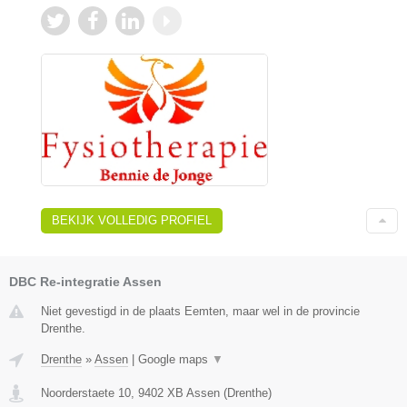
BEKIJK VOLLEDIG PROFIEL
DBC Re-integratie Assen
Niet gevestigd in de plaats Eemten, maar wel in de provincie
Drenthe.
Drenthe
»
Assen
|
Google maps
▼
Noorderstaete 10
,
9402 XB
Assen
(
Drenthe
)