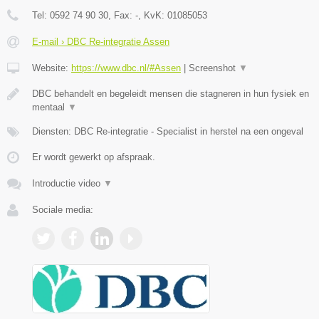
Tel:
0592 74 90 30
, Fax:
-
, KvK:
01085053
E-mail › DBC Re-integratie Assen
Website:
https://www.dbc.nl/#Assen
|
Screenshot
▼
DBC behandelt en begeleidt mensen die stagneren in hun fysiek en
mentaal
▼
Diensten: DBC Re-integratie - Specialist in herstel na een ongeval
Er wordt gewerkt op afspraak.
Introductie video
▼
Sociale media: