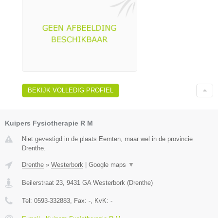
BEKIJK VOLLEDIG PROFIEL
Kuipers Fysiotherapie R M
Niet gevestigd in de plaats Eemten, maar wel in de provincie
Drenthe.
Drenthe
»
Westerbork
|
Google maps
▼
Beilerstraat 23
,
9431 GA
Westerbork
(
Drenthe
)
Tel:
0593-332883
, Fax:
-
, KvK:
-