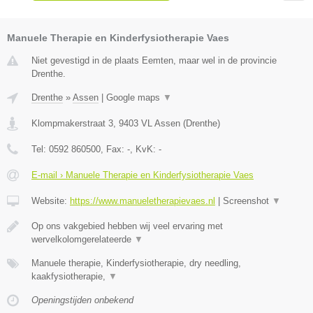
Manuele Therapie en Kinderfysiotherapie Vaes
Niet gevestigd in de plaats Eemten, maar wel in de provincie
Drenthe.
Drenthe
»
Assen
|
Google maps
▼
Klompmakerstraat 3
,
9403 VL
Assen
(
Drenthe
)
Tel:
0592 860500
, Fax:
-
, KvK:
-
E-mail › Manuele Therapie en Kinderfysiotherapie Vaes
Website:
https://www.manueletherapievaes.nl
|
Screenshot
▼
Op ons vakgebied hebben wij veel ervaring met
wervelkolomgerelateerde
▼
Manuele therapie, Kinderfysiotherapie, dry needling,
kaakfysiotherapie,
▼
Openingstijden onbekend