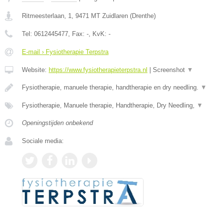
Ritmeesterlaan, 1
,
9471 MT
Zuidlaren
(
Drenthe
)
Tel:
0612445477
, Fax:
-
, KvK:
-
E-mail › Fysiotherapie Terpstra
Website:
https://www.fysiotherapieterpstra.nl
|
Screenshot
▼
Fysiotherapie, manuele therapie, handtherapie en dry needling.
▼
Fysiotherapie, Manuele therapie, Handtherapie, Dry Needling,
▼
Openingstijden onbekend
Sociale media: