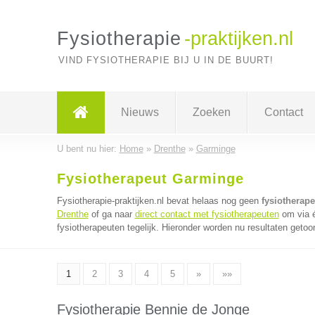
Fysiotherapie
-praktijken.nl
VIND FYSIOTHERAPIE BIJ U IN DE BUURT!
Nieuws
Zoeken
Contact
U bent nu hier:
Home
»
Drenthe
»
Garminge
Fysiotherapeut Garminge
Fysiotherapie-praktijken.nl bevat helaas nog geen
fysiotherap
Drenthe
of ga naar
direct contact met fysiotherapeuten
om via é
fysiotherapeuten tegelijk. Hieronder worden nu resultaten getoo
1
2
3
4
5
»
»»
Fysiotherapie Bennie de Jonge