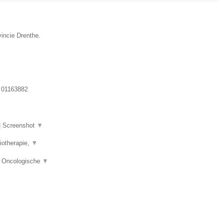
vincie Drenthe.
:
01163882
|
Screenshot
▼
iotherapie,
▼
e, Oncologische
▼