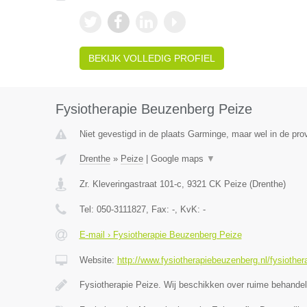
BEKIJK VOLLEDIG PROFIEL
Fysiotherapie Beuzenberg Peize
Niet gevestigd in de plaats Garminge, maar wel in de pro
Drenthe
»
Peize
|
Google maps
▼
Zr. Kleveringastraat 101-c
,
9321 CK
Peize
(
Drenthe
)
Tel:
050-3111827
, Fax:
-
, KvK:
-
E-mail › Fysiotherapie Beuzenberg Peize
Website:
http://www.fysiotherapiebeuzenberg.nl/fysiother
Fysiotherapie Peize. Wij beschikken over ruime behande