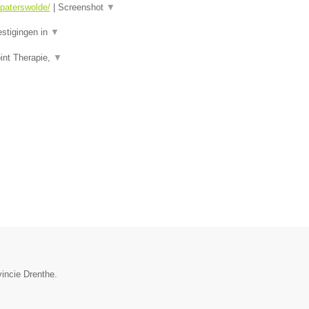
-paterswolde/
|
Screenshot
▼
estigingen in
▼
int Therapie,
▼
vincie Drenthe.