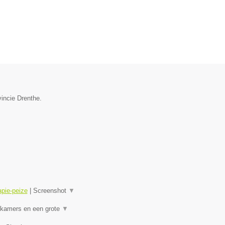
vincie Drenthe.
apie-peize
|
Screenshot
▼
lkamers en een grote
▼