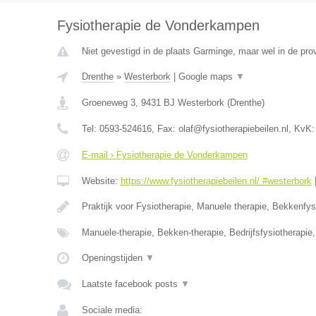
Fysiotherapie de Vonderkampen
Niet gevestigd in de plaats Garminge, maar wel in de pro
Drenthe
»
Westerbork
|
Google maps
▼
Groeneweg 3
,
9431 BJ
Westerbork
(
Drenthe
)
Tel:
0593-524616
, Fax:
olaf@fysiotherapiebeilen.nl
, KvK
E-mail › Fysiotherapie de Vonderkampen
Website:
https://www.fysiotherapiebeilen.nl/ #westerbork
Praktijk voor Fysiotherapie, Manuele therapie, Bekkenfys
Manuele-therapie, Bekken-therapie, Bedrijfsfysiotherapi
Openingstijden
▼
Laatste facebook posts
▼
Sociale media: