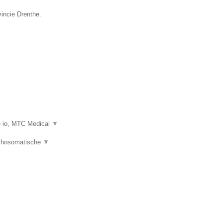
vincie Drenthe.
e io, MTC Medical
▼
ychosomatische
▼