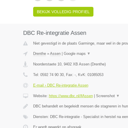
BEKIJK VOLLEDIG PROFIEL
DBC Re-integratie Assen
Niet gevestigd in de plaats Garminge, maar wel in de pro
Drenthe
»
Assen
|
Google maps
▼
Noorderstaete 10
,
9402 XB
Assen
(
Drenthe
)
Tel:
0592 74 90 30
, Fax:
-
, KvK:
01085053
E-mail › DBC Re-integratie Assen
Website:
https://www.dbc.nl/#Assen
|
Screenshot
▼
DBC behandelt en begeleidt mensen die stagneren in hun
Diensten: DBC Re-integratie - Specialist in herstel na ee
Er wordt gewerkt op afspraak.