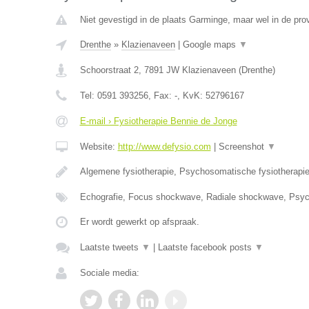
Niet gevestigd in de plaats Garminge, maar wel in de pro
Drenthe
»
Klazienaveen
|
Google maps
▼
Schoorstraat 2
,
7891 JW
Klazienaveen
(
Drenthe
)
Tel:
0591 393256
, Fax:
-
, KvK:
52796167
E-mail › Fysiotherapie Bennie de Jonge
Website:
http://www.defysio.com
|
Screenshot
▼
Algemene fysiotherapie, Psychosomatische fysiotherapi
Echografie, Focus shockwave, Radiale shockwave, Ps
Er wordt gewerkt op afspraak.
Laatste tweets
▼
|
Laatste facebook posts
▼
Sociale media: