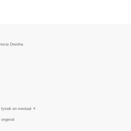
vincie Drenthe.
 fysiek en mentaal
▼
n ongeval