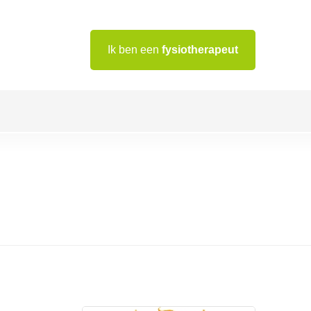
Ik ben een
fysiotherapeut