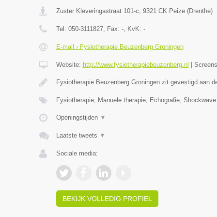
Zuster Kleveringastraat 101-c
,
9321 CK
Peize
(
Drenthe
)
Tel:
050-3111827
, Fax:
-
, KvK:
-
E-mail › Fysiotherapie Beuzenberg Groningen
Website:
http://www.fysiotherapiebeuzenberg.nl
|
Screen
Fysiotherapie Beuzenberg Groningen zit gevestigd aan 
Fysiotherapie, Manuele therapie, Echografie, Shockwave
Openingstijden
▼
Laatste tweets
▼
Sociale media:
BEKIJK VOLLEDIG PROFIEL