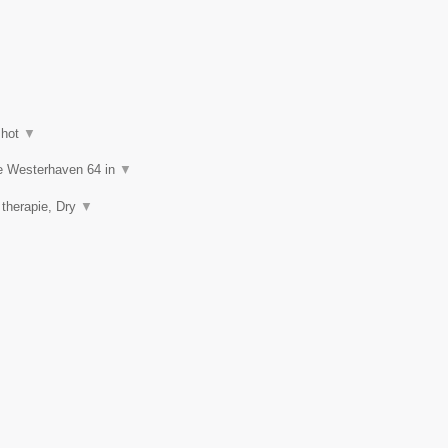
shot
▼
de Westerhaven 64 in
▼
 therapie, Dry
▼