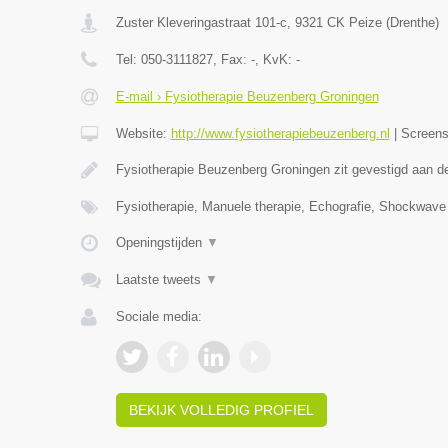
Zuster Kleveringastraat 101-c
,
9321 CK
Peize
(
Drenthe
)
Tel:
050-3111827
, Fax:
-
, KvK:
-
E-mail › Fysiotherapie Beuzenberg Groningen
Website:
http://www.fysiotherapiebeuzenberg.nl
|
Screen
Fysiotherapie Beuzenberg Groningen zit gevestigd aan 
Fysiotherapie, Manuele therapie, Echografie, Shockwave
Openingstijden
▼
Laatste tweets
▼
Sociale media:
BEKIJK VOLLEDIG PROFIEL