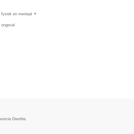
 fysiek en mentaal
▼
n ongeval
ovincie Drenthe.