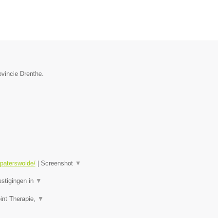
ovincie Drenthe.
-paterswolde/
|
Screenshot
▼
estigingen in
▼
int Therapie,
▼