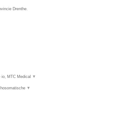
ovincie Drenthe.
e io, MTC Medical
▼
ychosomatische
▼