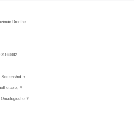
ovincie Drenthe.
:
01163882
|
Screenshot
▼
iotherapie,
▼
e, Oncologische
▼