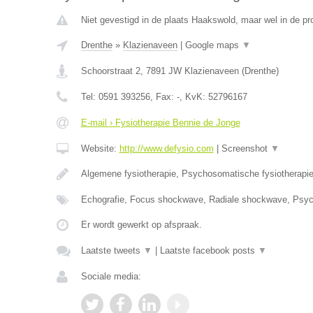
Niet gevestigd in de plaats Haakswold, maar wel in de pr
Drenthe
»
Klazienaveen
|
Google maps
▼
Schoorstraat 2
,
7891 JW
Klazienaveen
(
Drenthe
)
Tel:
0591 393256
, Fax:
-
, KvK:
52796167
E-mail › Fysiotherapie Bennie de Jonge
Website:
http://www.defysio.com
|
Screenshot
▼
Algemene fysiotherapie, Psychosomatische fysiotherapi
Echografie, Focus shockwave, Radiale shockwave, Ps
Er wordt gewerkt op afspraak.
Laatste tweets
▼
|
Laatste facebook posts
▼
Sociale media: