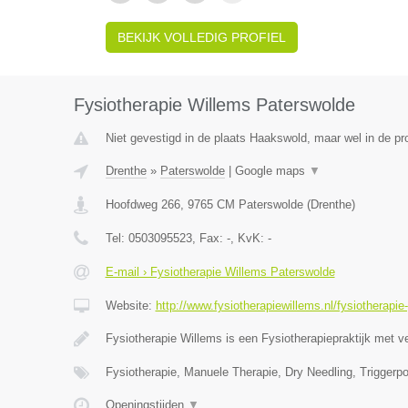
BEKIJK VOLLEDIG PROFIEL
Fysiotherapie Willems Paterswolde
Niet gevestigd in de plaats Haakswold, maar wel in de pr
Drenthe
»
Paterswolde
|
Google maps
▼
Hoofdweg 266
,
9765 CM
Paterswolde
(
Drenthe
)
Tel:
0503095523
, Fax:
-
, KvK:
-
E-mail › Fysiotherapie Willems Paterswolde
Website:
http://www.fysiotherapiewillems.nl/fysiotherapie
Fysiotherapie Willems is een Fysiotherapiepraktijk met v
Fysiotherapie, Manuele Therapie, Dry Needling, Triggerpo
Openingstijden
▼