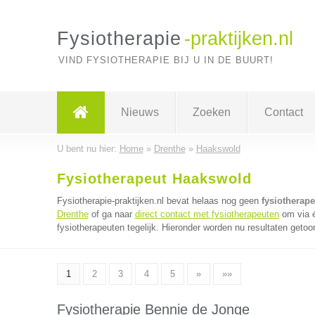
Fysiotherapie
-praktijken.nl
VIND FYSIOTHERAPIE BIJ U IN DE BUURT!
Nieuws
Zoeken
Contact
U bent nu hier:
Home
»
Drenthe
»
Haakswold
Fysiotherapeut Haakswold
Fysiotherapie-praktijken.nl bevat helaas nog geen
fysiotherap
Drenthe
of ga naar
direct contact met fysiotherapeuten
om via é
fysiotherapeuten tegelijk. Hieronder worden nu resultaten getoo
1
2
3
4
5
»
»»
Fysiotherapie Bennie de Jonge