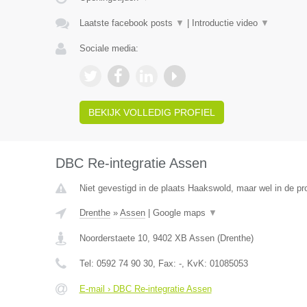
Laatste facebook posts
▼
|
Introductie video
▼
Sociale media:
BEKIJK VOLLEDIG PROFIEL
DBC Re-integratie Assen
Niet gevestigd in de plaats Haakswold, maar wel in de pr
Drenthe
»
Assen
|
Google maps
▼
Noorderstaete 10
,
9402 XB
Assen
(
Drenthe
)
Tel:
0592 74 90 30
, Fax:
-
, KvK:
01085053
E-mail › DBC Re-integratie Assen