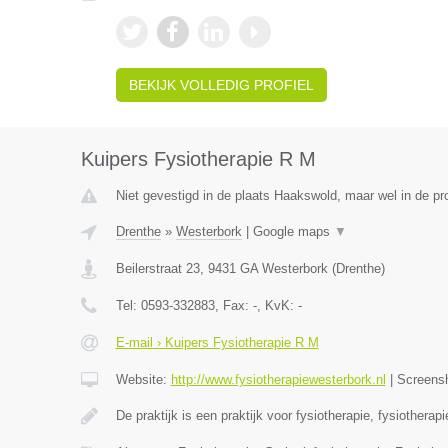
BEKIJK VOLLEDIG PROFIEL
Kuipers Fysiotherapie R M
Niet gevestigd in de plaats Haakswold, maar wel in de pr
Drenthe
»
Westerbork
|
Google maps
▼
Beilerstraat 23
,
9431 GA
Westerbork
(
Drenthe
)
Tel:
0593-332883
, Fax:
-
, KvK:
-
E-mail › Kuipers Fysiotherapie R M
Website:
http://www.fysiotherapiewesterbork.nl
|
Screens
De praktijk is een praktijk voor fysiotherapie, fysiotherap