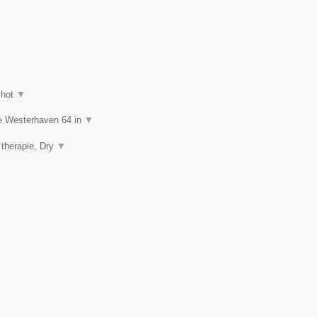
shot
▼
de Westerhaven 64 in
▼
 therapie, Dry
▼