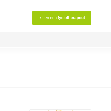
Ik ben een
fysiotherapeut