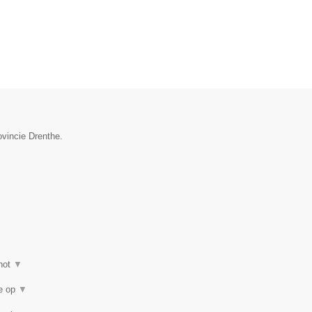
ovincie Drenthe.
hot
▼
ie op
▼