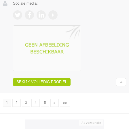
Sociale media:
BEKIJK VOLLEDIG PROFIEL
1
2
3
4
5
»
»»