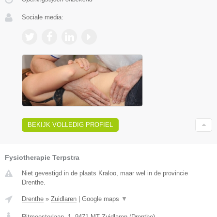
Sociale media:
BEKIJK VOLLEDIG PROFIEL
Fysiotherapie Terpstra
Niet gevestigd in de plaats Kraloo, maar wel in de provincie
Drenthe.
Drenthe
»
Zuidlaren
|
Google maps
▼
Ritmeesterlaan, 1
,
9471 MT
Zuidlaren
(
Drenthe
)