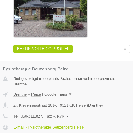
BEKIJK VOLLEDIG PROFIEL
Fysiotherapie Beuzenberg Peize
Niet gevestigd in de plaats Kraloo, maar wel in de provincie
Drenthe.
Drenthe
»
Peize
|
Google maps
▼
Zr. Kleveringastraat 101-c
,
9321 CK
Peize
(
Drenthe
)
Tel:
050-3111827
, Fax:
-
, KvK:
-
E-mail › Fysiotherapie Beuzenberg Peize