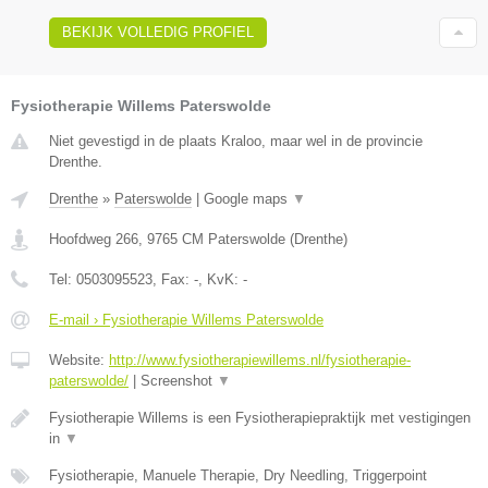
BEKIJK VOLLEDIG PROFIEL
Fysiotherapie Willems Paterswolde
Niet gevestigd in de plaats Kraloo, maar wel in de provincie
Drenthe.
Drenthe
»
Paterswolde
|
Google maps
▼
Hoofdweg 266
,
9765 CM
Paterswolde
(
Drenthe
)
Tel:
0503095523
, Fax:
-
, KvK:
-
E-mail › Fysiotherapie Willems Paterswolde
Website:
http://www.fysiotherapiewillems.nl/fysiotherapie-
paterswolde/
|
Screenshot
▼
Fysiotherapie Willems is een Fysiotherapiepraktijk met vestigingen
in
▼
Fysiotherapie, Manuele Therapie, Dry Needling, Triggerpoint