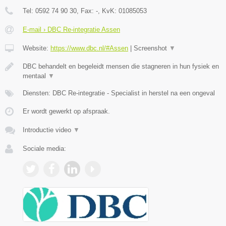
Tel:
0592 74 90 30
, Fax:
-
, KvK:
01085053
E-mail › DBC Re-integratie Assen
Website:
https://www.dbc.nl/#Assen
|
Screenshot
▼
DBC behandelt en begeleidt mensen die stagneren in hun fysiek en
mentaal
▼
Diensten: DBC Re-integratie - Specialist in herstel na een ongeval
Er wordt gewerkt op afspraak.
Introductie video
▼
Sociale media: