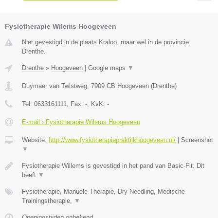
Fysiotherapie Wilems Hoogeveen
Niet gevestigd in de plaats Kraloo, maar wel in de provincie
Drenthe.
Drenthe
»
Hoogeveen
|
Google maps
▼
Duymaer van Twistweg
,
7909 CB
Hoogeveen
(
Drenthe
)
Tel:
0633161111
, Fax:
-
, KvK:
-
E-mail › Fysiotherapie Wilems Hoogeveen
Website:
http://www.fysiotherapiepraktijkhoogeveen.nl/
|
Screenshot
▼
Fysiotherapie Willems is gevestigd in het pand van Basic-Fit. Dit
heeft
▼
Fysiotherapie, Manuele Therapie, Dry Needling, Medische
Trainingstherapie,
▼
Openingstijden onbekend