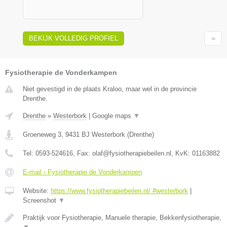
BEKIJK VOLLEDIG PROFIEL
Fysiotherapie de Vonderkampen
Niet gevestigd in de plaats Kraloo, maar wel in de provincie
Drenthe.
Drenthe
»
Westerbork
|
Google maps
▼
Groeneweg 3
,
9431 BJ
Westerbork
(
Drenthe
)
Tel:
0593-524616
, Fax:
olaf@fysiotherapiebeilen.nl
, KvK:
01163882
E-mail › Fysiotherapie de Vonderkampen
Website:
https://www.fysiotherapiebeilen.nl/ #westerbork
|
Screenshot
▼
Praktijk voor Fysiotherapie, Manuele therapie, Bekkenfysiotherapie,