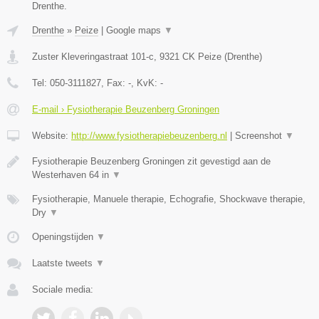
Drenthe.
Drenthe
»
Peize
|
Google maps
▼
Zuster Kleveringastraat 101-c
,
9321 CK
Peize
(
Drenthe
)
Tel:
050-3111827
, Fax:
-
, KvK:
-
E-mail › Fysiotherapie Beuzenberg Groningen
Website:
http://www.fysiotherapiebeuzenberg.nl
|
Screenshot
▼
Fysiotherapie Beuzenberg Groningen zit gevestigd aan de
Westerhaven 64 in
▼
Fysiotherapie, Manuele therapie, Echografie, Shockwave therapie,
Dry
▼
Openingstijden
▼
Laatste tweets
▼
Sociale media: