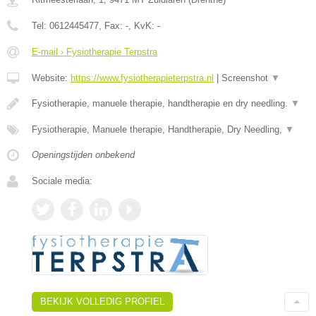
Tel:
0612445477
, Fax:
-
, KvK:
-
E-mail › Fysiotherapie Terpstra
Website:
https://www.fysiotherapieterpstra.nl
|
Screenshot
▼
Fysiotherapie, manuele therapie, handtherapie en dry needling.
▼
Fysiotherapie, Manuele therapie, Handtherapie, Dry Needling,
▼
Openingstijden onbekend
Sociale media:
BEKIJK VOLLEDIG PROFIEL