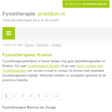
Ik ben een
fysiotherapeut
Fysiotherapie
-praktijken.nl
Vind fysiotherapie bij u in de buurt!
U bent nu hier:
Home
»
Drenthe
»
Kraloo
Fysiotherapeut Kraloo
Fysiotherapie-praktijken.nl bevat helaas nog geen
fysiotherapeuten in
Kraloo
. Ga naar
fysiotherapeut Drenthe
of ga naar
direct contact met
fysiotherapeuten
om via één e-mail in contact te komen met meerdere
fysiotherapeuten tegelijk. Hieronder worden nu resultaten getoond uit de
provincie Drenthe.
1
2
3
4
5
»
»»
Fysiotherapie Bennie de Jonge