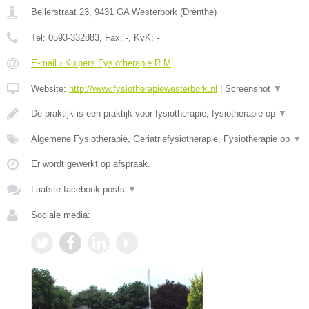
Beilerstraat 23
,
9431 GA
Westerbork
(
Drenthe
)
Tel:
0593-332883
, Fax:
-
, KvK:
-
E-mail › Kuipers Fysiotherapie R M
Website:
http://www.fysiotherapiewesterbork.nl
|
Screenshot
▼
De praktijk is een praktijk voor fysiotherapie, fysiotherapie op
▼
Algemene Fysiotherapie, Geriatriefysiotherapie, Fysiotherapie op
▼
Er wordt gewerkt op afspraak.
Laatste facebook posts
▼
Sociale media: