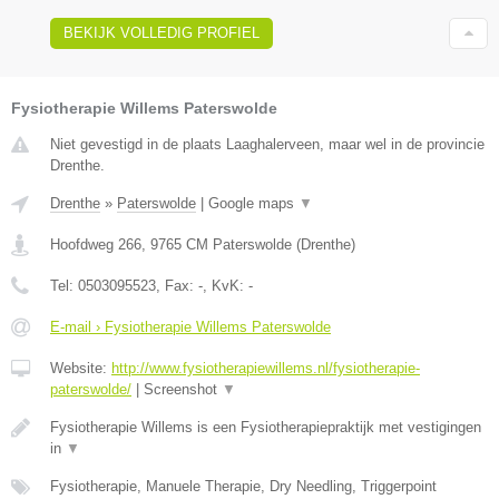
BEKIJK VOLLEDIG PROFIEL
Fysiotherapie Willems Paterswolde
Niet gevestigd in de plaats Laaghalerveen, maar wel in de provincie
Drenthe.
Drenthe
»
Paterswolde
|
Google maps
▼
Hoofdweg 266
,
9765 CM
Paterswolde
(
Drenthe
)
Tel:
0503095523
, Fax:
-
, KvK:
-
E-mail › Fysiotherapie Willems Paterswolde
Website:
http://www.fysiotherapiewillems.nl/fysiotherapie-
paterswolde/
|
Screenshot
▼
Fysiotherapie Willems is een Fysiotherapiepraktijk met vestigingen
in
▼
Fysiotherapie, Manuele Therapie, Dry Needling, Triggerpoint