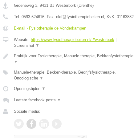
Groeneweg 3
,
9431 BJ
Westerbork
(
Drenthe
)
Tel:
0593-524616
, Fax:
olaf@fysiotherapiebeilen.nl
, KvK:
01163882
E-mail › Fysiotherapie de Vonderkampen
Website:
https://www.fysiotherapiebeilen.nl/ #westerbork
|
Screenshot
▼
Praktijk voor Fysiotherapie, Manuele therapie, Bekkenfysiotherapie,
▼
Manuele-therapie, Bekken-therapie, Bedrijfsfysiotherapie,
Oncologische
▼
Openingstijden
▼
Laatste facebook posts
▼
Sociale media: