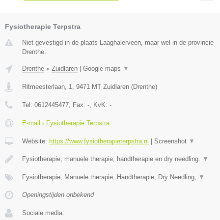
Fysiotherapie Terpstra
Niet gevestigd in de plaats Laaghalerveen, maar wel in de provincie
Drenthe.
Drenthe
»
Zuidlaren
|
Google maps
▼
Ritmeesterlaan, 1
,
9471 MT
Zuidlaren
(
Drenthe
)
Tel:
0612445477
, Fax:
-
, KvK:
-
E-mail › Fysiotherapie Terpstra
Website:
https://www.fysiotherapieterpstra.nl
|
Screenshot
▼
Fysiotherapie, manuele therapie, handtherapie en dry needling.
▼
Fysiotherapie, Manuele therapie, Handtherapie, Dry Needling,
▼
Openingstijden onbekend
Sociale media: