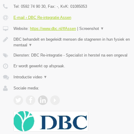
Tel:
0592 74 90 30
, Fax:
-
, KvK:
01085053
E-mail › DBC Re-integratie Assen
Website:
https://www.dbc.nl/#Assen
|
Screenshot
▼
DBC behandelt en begeleidt mensen die stagneren in hun fysiek en
mentaal
▼
Diensten: DBC Re-integratie - Specialist in herstel na een ongeval
Er wordt gewerkt op afspraak.
Introductie video
▼
Sociale media: