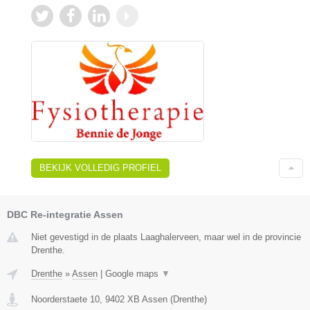
BEKIJK VOLLEDIG PROFIEL
DBC Re-integratie Assen
Niet gevestigd in de plaats Laaghalerveen, maar wel in de provincie
Drenthe.
Drenthe
»
Assen
|
Google maps
▼
Noorderstaete 10
,
9402 XB
Assen
(
Drenthe
)