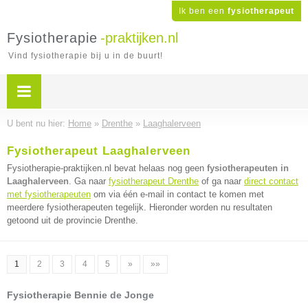
Ik ben een
fysiotherapeut
Fysiotherapie
-praktijken.nl
Vind fysiotherapie bij u in de buurt!
U bent nu hier:
Home
»
Drenthe
»
Laaghalerveen
Fysiotherapeut Laaghalerveen
Fysiotherapie-praktijken.nl bevat helaas nog geen
fysiotherapeuten in
Laaghalerveen
. Ga naar
fysiotherapeut Drenthe
of ga naar
direct contact
met fysiotherapeuten
om via één e-mail in contact te komen met
meerdere fysiotherapeuten tegelijk. Hieronder worden nu resultaten
getoond uit de provincie Drenthe.
1
2
3
4
5
»
»»
Fysiotherapie Bennie de Jonge