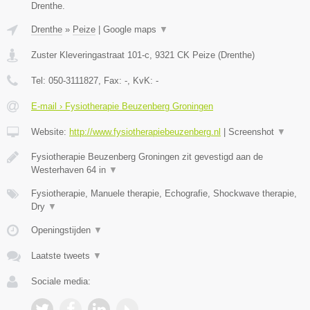
Drenthe.
Drenthe
»
Peize
|
Google maps
▼
Zuster Kleveringastraat 101-c
,
9321 CK
Peize
(
Drenthe
)
Tel:
050-3111827
, Fax:
-
, KvK:
-
E-mail › Fysiotherapie Beuzenberg Groningen
Website:
http://www.fysiotherapiebeuzenberg.nl
|
Screenshot
▼
Fysiotherapie Beuzenberg Groningen zit gevestigd aan de
Westerhaven 64 in
▼
Fysiotherapie, Manuele therapie, Echografie, Shockwave therapie,
Dry
▼
Openingstijden
▼
Laatste tweets
▼
Sociale media: