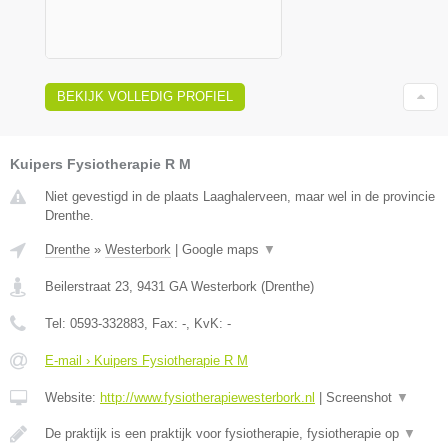
BEKIJK VOLLEDIG PROFIEL
Kuipers Fysiotherapie R M
Niet gevestigd in de plaats Laaghalerveen, maar wel in de provincie
Drenthe.
Drenthe
»
Westerbork
|
Google maps
▼
Beilerstraat 23
,
9431 GA
Westerbork
(
Drenthe
)
Tel:
0593-332883
, Fax:
-
, KvK:
-
E-mail › Kuipers Fysiotherapie R M
Website:
http://www.fysiotherapiewesterbork.nl
|
Screenshot
▼
De praktijk is een praktijk voor fysiotherapie, fysiotherapie op
▼