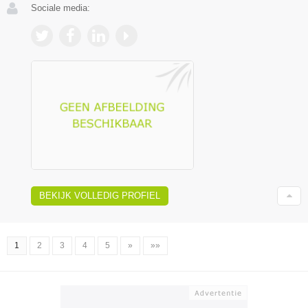
Sociale media:
BEKIJK VOLLEDIG PROFIEL
1
2
3
4
5
»
»»