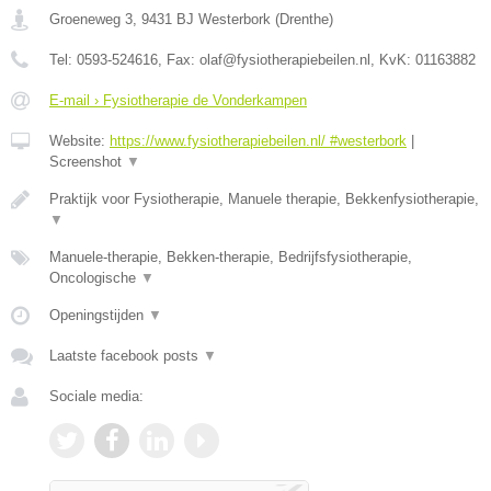
Groeneweg 3
,
9431 BJ
Westerbork
(
Drenthe
)
Tel:
0593-524616
, Fax:
olaf@fysiotherapiebeilen.nl
, KvK:
01163882
E-mail › Fysiotherapie de Vonderkampen
Website:
https://www.fysiotherapiebeilen.nl/ #westerbork
|
Screenshot
▼
Praktijk voor Fysiotherapie, Manuele therapie, Bekkenfysiotherapie,
▼
Manuele-therapie, Bekken-therapie, Bedrijfsfysiotherapie,
Oncologische
▼
Openingstijden
▼
Laatste facebook posts
▼
Sociale media: