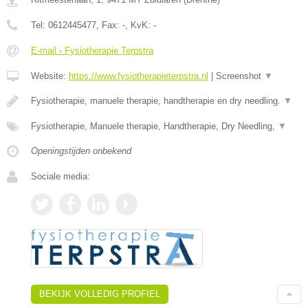
Tel:
0612445477
, Fax:
-
, KvK:
-
E-mail › Fysiotherapie Terpstra
Website:
https://www.fysiotherapieterpstra.nl
|
Screenshot
▼
Fysiotherapie, manuele therapie, handtherapie en dry needling.
▼
Fysiotherapie, Manuele therapie, Handtherapie, Dry Needling,
▼
Openingstijden onbekend
Sociale media:
BEKIJK VOLLEDIG PROFIEL