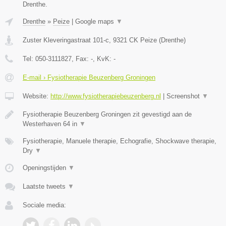
Drenthe.
Drenthe
»
Peize
|
Google maps
▼
Zuster Kleveringastraat 101-c
,
9321 CK
Peize
(
Drenthe
)
Tel:
050-3111827
, Fax:
-
, KvK:
-
E-mail › Fysiotherapie Beuzenberg Groningen
Website:
http://www.fysiotherapiebeuzenberg.nl
|
Screenshot
▼
Fysiotherapie Beuzenberg Groningen zit gevestigd aan de
Westerhaven 64 in
▼
Fysiotherapie, Manuele therapie, Echografie, Shockwave therapie,
Dry
▼
Openingstijden
▼
Laatste tweets
▼
Sociale media: