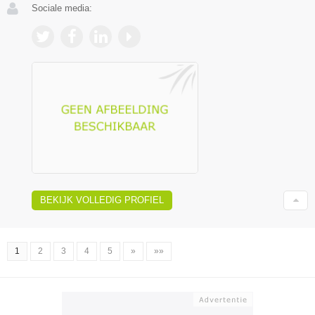
Sociale media:
BEKIJK VOLLEDIG PROFIEL
1
2
3
4
5
»
»»