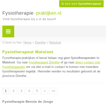
Ik ben een
fysiotherapeut
Fysiotherapie
-praktijken.nl
Vind fysiotherapie bij u in de buurt!
U bent nu hier:
Home
»
Drenthe
»
Matsloot
Fysiotherapeut Matsloot
Fysiotherapie-praktijken.nl bevat helaas nog geen
fysiotherapeuten in
Matsloot
. Ga naar
fysiotherapeut Drenthe
of ga naar
direct contact met
fysiotherapeuten
om via één e-mail in contact te komen met meerdere
fysiotherapeuten tegelijk. Hieronder worden nu resultaten getoond uit de
provincie Drenthe.
1
2
3
4
5
»
»»
Fysiotherapie Bennie de Jonge