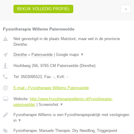
BEKIJK VOLLEDIG PROFIEL
Fysiotherapie Willems Paterswolde
Niet gevestigd in de plaats Matsloot, maar wel in de provincie
Drenthe.
Drenthe
»
Paterswolde
|
Google maps
▼
Hoofdweg 266
,
9765 CM
Paterswolde
(
Drenthe
)
Tel:
0503095523
, Fax:
-
, KvK:
-
E-mail › Fysiotherapie Willems Paterswolde
Website:
http://www.fysiotherapiewillems.nl/fysiotherapie-
paterswolde/
|
Screenshot
▼
Fysiotherapie Willems is een Fysiotherapiepraktijk met vestigingen
in
▼
Fysiotherapie, Manuele Therapie, Dry Needling, Triggerpoint