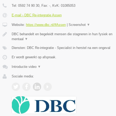
Tel:
0592 74 90 30
, Fax:
-
, KvK:
01085053
E-mail › DBC Re-integratie Assen
Website:
https://www.dbc.nl/#Assen
|
Screenshot
▼
DBC behandelt en begeleidt mensen die stagneren in hun fysiek en
mentaal
▼
Diensten: DBC Re-integratie - Specialist in herstel na een ongeval
Er wordt gewerkt op afspraak.
Introductie video
▼
Sociale media: