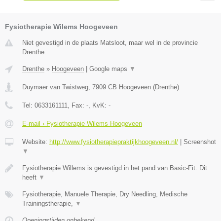
Fysiotherapie Wilems Hoogeveen
Niet gevestigd in de plaats Matsloot, maar wel in de provincie
Drenthe.
Drenthe
»
Hoogeveen
|
Google maps
▼
Duymaer van Twistweg
,
7909 CB
Hoogeveen
(
Drenthe
)
Tel:
0633161111
, Fax:
-
, KvK:
-
E-mail › Fysiotherapie Wilems Hoogeveen
Website:
http://www.fysiotherapiepraktijkhoogeveen.nl/
|
Screenshot
▼
Fysiotherapie Willems is gevestigd in het pand van Basic-Fit. Dit
heeft
▼
Fysiotherapie, Manuele Therapie, Dry Needling, Medische
Trainingstherapie,
▼
Openingstijden onbekend