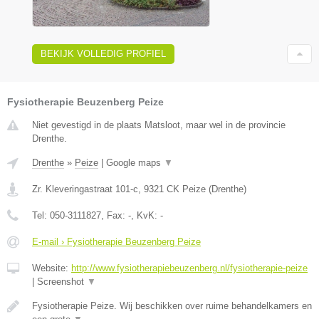
BEKIJK VOLLEDIG PROFIEL
Fysiotherapie Beuzenberg Peize
Niet gevestigd in de plaats Matsloot, maar wel in de provincie
Drenthe.
Drenthe
»
Peize
|
Google maps
▼
Zr. Kleveringastraat 101-c
,
9321 CK
Peize
(
Drenthe
)
Tel:
050-3111827
, Fax:
-
, KvK:
-
E-mail › Fysiotherapie Beuzenberg Peize
Website:
http://www.fysiotherapiebeuzenberg.nl/fysiotherapie-peize
|
Screenshot
▼
Fysiotherapie Peize. Wij beschikken over ruime behandelkamers en