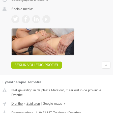
Sociale media:
BEKIJK VOLLEDIG PROFIEL
Fysiotherapie Terpstra
Niet gevestigd in de plaats Matsloot, maar wel in de provincie
Drenthe.
Drenthe
»
Zuidlaren
|
Google maps
▼
Ritmeesterlaan, 1
,
9471 MT
Zuidlaren
(
Drenthe
)