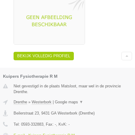
BEKIJK VOLLEDIG PROFIEL
Kuipers Fysiotherapie R M
Niet gevestigd in de plaats Matsloot, maar wel in de provincie
Drenthe.
Drenthe
»
Westerbork
|
Google maps
▼
Beilerstraat 23
,
9431 GA
Westerbork
(
Drenthe
)
Tel:
0593-332883
, Fax:
-
, KvK:
-