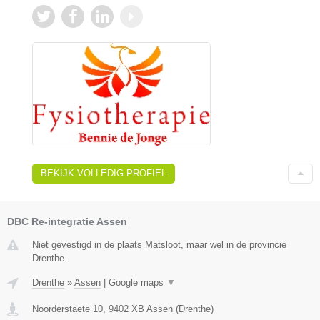
BEKIJK VOLLEDIG PROFIEL
DBC Re-integratie Assen
Niet gevestigd in de plaats Matsloot, maar wel in de provincie
Drenthe.
Drenthe
»
Assen
|
Google maps
▼
Noorderstaete 10
,
9402 XB
Assen
(
Drenthe
)