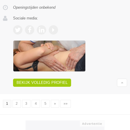
Openingstijden onbekend
Sociale media:
BEKIJK VOLLEDIG PROFIEL
1
2
3
4
5
»
»»