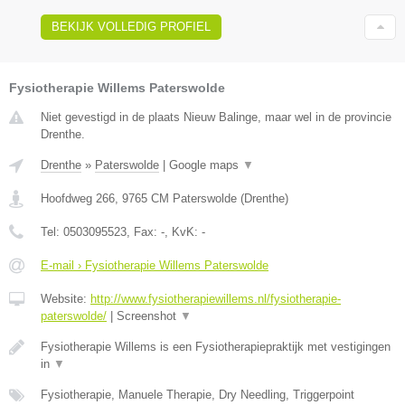
BEKIJK VOLLEDIG PROFIEL
Fysiotherapie Willems Paterswolde
Niet gevestigd in de plaats Nieuw Balinge, maar wel in de provincie
Drenthe.
Drenthe
»
Paterswolde
|
Google maps
▼
Hoofdweg 266
,
9765 CM
Paterswolde
(
Drenthe
)
Tel:
0503095523
, Fax:
-
, KvK:
-
E-mail › Fysiotherapie Willems Paterswolde
Website:
http://www.fysiotherapiewillems.nl/fysiotherapie-
paterswolde/
|
Screenshot
▼
Fysiotherapie Willems is een Fysiotherapiepraktijk met vestigingen
in
▼
Fysiotherapie, Manuele Therapie, Dry Needling, Triggerpoint