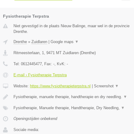
Fysiotherapie Terpstra
Niet gevestigd in de plaats Nieuw Balinge, maar wel in de provincie
Drenthe.
Drenthe
»
Zuidlaren
|
Google maps
▼
Ritmeesterlaan, 1
,
9471 MT
Zuidlaren
(
Drenthe
)
Tel:
0612445477
, Fax:
-
, KvK:
-
E-mail › Fysiotherapie Terpstra
Website:
https://www.fysiotherapieterpstra.nl
|
Screenshot
▼
Fysiotherapie, manuele therapie, handtherapie en dry needling.
▼
Fysiotherapie, Manuele therapie, Handtherapie, Dry Needling,
▼
Openingstijden onbekend
Sociale media: