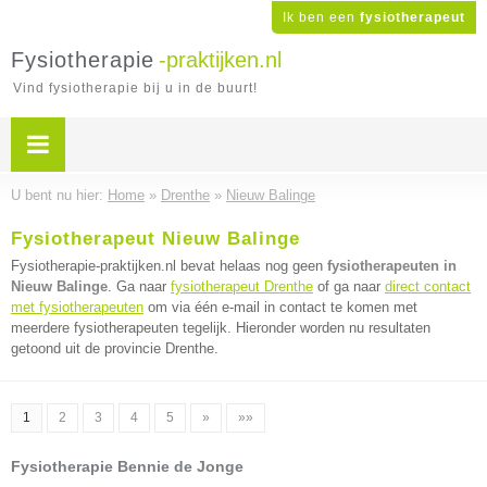
Ik ben een
fysiotherapeut
Fysiotherapie
-praktijken.nl
Vind fysiotherapie bij u in de buurt!
U bent nu hier:
Home
»
Drenthe
»
Nieuw Balinge
Fysiotherapeut Nieuw Balinge
Fysiotherapie-praktijken.nl bevat helaas nog geen
fysiotherapeuten in
Nieuw Balinge
. Ga naar
fysiotherapeut Drenthe
of ga naar
direct contact
met fysiotherapeuten
om via één e-mail in contact te komen met
meerdere fysiotherapeuten tegelijk. Hieronder worden nu resultaten
getoond uit de provincie Drenthe.
1
2
3
4
5
»
»»
Fysiotherapie Bennie de Jonge