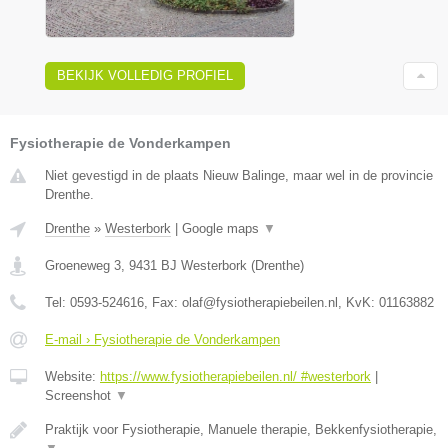
BEKIJK VOLLEDIG PROFIEL
Fysiotherapie de Vonderkampen
Niet gevestigd in de plaats Nieuw Balinge, maar wel in de provincie
Drenthe.
Drenthe
»
Westerbork
|
Google maps
▼
Groeneweg 3
,
9431 BJ
Westerbork
(
Drenthe
)
Tel:
0593-524616
, Fax:
olaf@fysiotherapiebeilen.nl
, KvK:
01163882
E-mail › Fysiotherapie de Vonderkampen
Website:
https://www.fysiotherapiebeilen.nl/ #westerbork
|
Screenshot
▼
Praktijk voor Fysiotherapie, Manuele therapie, Bekkenfysiotherapie,