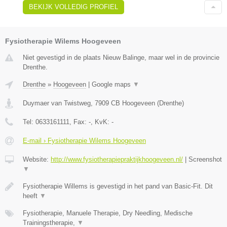
BEKIJK VOLLEDIG PROFIEL
Fysiotherapie Wilems Hoogeveen
Niet gevestigd in de plaats Nieuw Balinge, maar wel in de provincie
Drenthe.
Drenthe
»
Hoogeveen
|
Google maps
▼
Duymaer van Twistweg
,
7909 CB
Hoogeveen
(
Drenthe
)
Tel:
0633161111
, Fax:
-
, KvK:
-
E-mail › Fysiotherapie Wilems Hoogeveen
Website:
http://www.fysiotherapiepraktijkhoogeveen.nl/
|
Screenshot
▼
Fysiotherapie Willems is gevestigd in het pand van Basic-Fit. Dit
heeft
▼
Fysiotherapie, Manuele Therapie, Dry Needling, Medische
Trainingstherapie,
▼