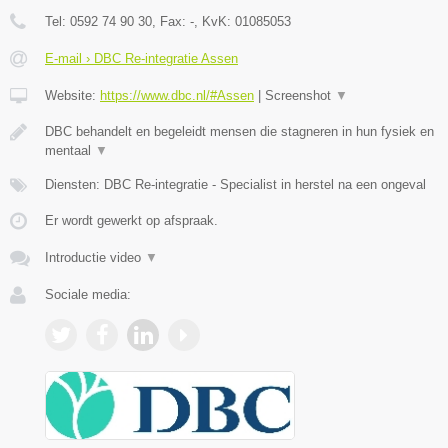
Tel:
0592 74 90 30
, Fax:
-
, KvK:
01085053
E-mail › DBC Re-integratie Assen
Website:
https://www.dbc.nl/#Assen
|
Screenshot
▼
DBC behandelt en begeleidt mensen die stagneren in hun fysiek en
mentaal
▼
Diensten: DBC Re-integratie - Specialist in herstel na een ongeval
Er wordt gewerkt op afspraak.
Introductie video
▼
Sociale media: