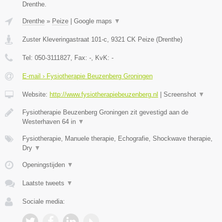
Drenthe.
Drenthe
»
Peize
|
Google maps
▼
Zuster Kleveringastraat 101-c
,
9321 CK
Peize
(
Drenthe
)
Tel:
050-3111827
, Fax:
-
, KvK:
-
E-mail › Fysiotherapie Beuzenberg Groningen
Website:
http://www.fysiotherapiebeuzenberg.nl
|
Screenshot
▼
Fysiotherapie Beuzenberg Groningen zit gevestigd aan de
Westerhaven 64 in
▼
Fysiotherapie, Manuele therapie, Echografie, Shockwave therapie,
Dry
▼
Openingstijden
▼
Laatste tweets
▼
Sociale media: