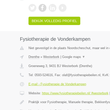
BEKIJK VOLLEDIG PROFIEL
Fysiotherapie de Vonderkampen
Niet gevestigd in de plaats Noordscheschut, maar wel in 
Drenthe
»
Westerbork
|
Google maps
▼
Groeneweg 3
,
9431 BJ
Westerbork
(
Drenthe
)
Tel:
0593-524616
, Fax:
olaf@fysiotherapiebeilen.nl
, KvK
E-mail › Fysiotherapie de Vonderkampen
Website:
https://www.fysiotherapiebeilen.nl/ #westerbork
Praktijk voor Fysiotherapie, Manuele therapie, Bekkenfys