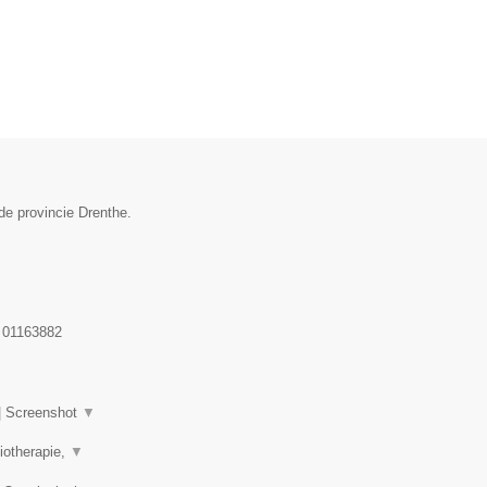
de provincie Drenthe.
:
01163882
|
Screenshot
▼
iotherapie,
▼