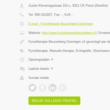
Zuster Kleveringastraat 101-c
,
9321 CK
Peize
(
Drenthe
)
Tel:
050-3111827
, Fax:
-
, KvK:
-
E-mail › Fysiotherapie Beuzenberg Groningen
Website:
http://www.fysiotherapiebeuzenberg.nl
|
Screen
Fysiotherapie Beuzenberg Groningen zit gevestigd aan 
Fysiotherapie, Manuele therapie, Echografie, Shockwave
Openingstijden
▼
Laatste tweets
▼
Sociale media:
BEKIJK VOLLEDIG PROFIEL