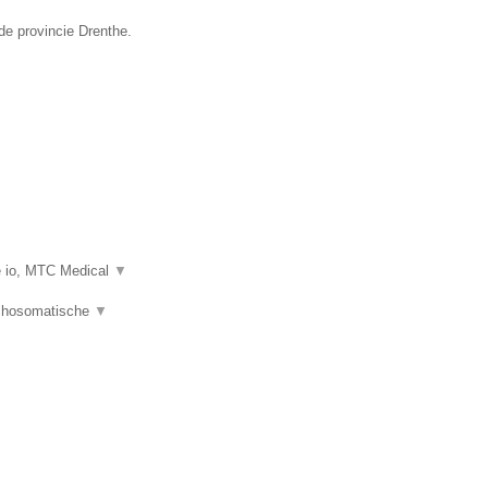
de provincie Drenthe.
e io, MTC Medical
▼
ychosomatische
▼