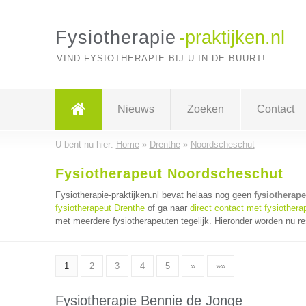
Fysiotherapie
-praktijken.nl
VIND FYSIOTHERAPIE BIJ U IN DE BUURT!
Nieuws
Zoeken
Contact
U bent nu hier:
Home
»
Drenthe
»
Noordscheschut
Fysiotherapeut Noordscheschut
Fysiotherapie-praktijken.nl bevat helaas nog geen
fysiotherap
fysiotherapeut Drenthe
of ga naar
direct contact met fysiothera
met meerdere fysiotherapeuten tegelijk. Hieronder worden nu re
1
2
3
4
5
»
»»
Fysiotherapie Bennie de Jonge