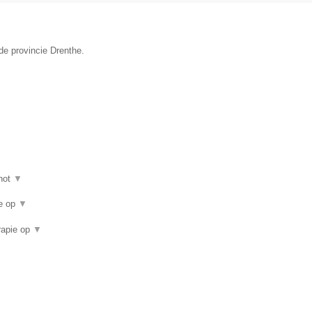
de provincie Drenthe.
hot
▼
ie op
▼
rapie op
▼