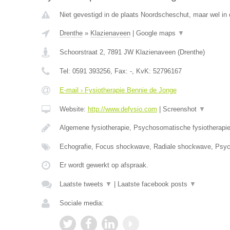
Niet gevestigd in de plaats Noordscheschut, maar wel in 
Drenthe
»
Klazienaveen
|
Google maps
▼
Schoorstraat 2
,
7891 JW
Klazienaveen
(
Drenthe
)
Tel:
0591 393256
, Fax:
-
, KvK:
52796167
E-mail › Fysiotherapie Bennie de Jonge
Website:
http://www.defysio.com
|
Screenshot
▼
Algemene fysiotherapie, Psychosomatische fysiotherapi
Echografie, Focus shockwave, Radiale shockwave, Ps
Er wordt gewerkt op afspraak.
Laatste tweets
▼
|
Laatste facebook posts
▼
Sociale media: