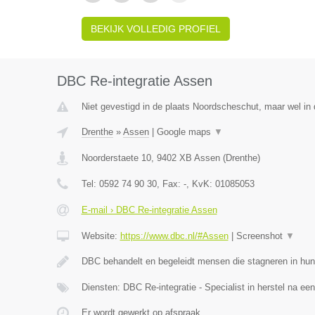
BEKIJK VOLLEDIG PROFIEL
DBC Re-integratie Assen
Niet gevestigd in de plaats Noordscheschut, maar wel in 
Drenthe
»
Assen
|
Google maps
▼
Noorderstaete 10
,
9402 XB
Assen
(
Drenthe
)
Tel:
0592 74 90 30
, Fax:
-
, KvK:
01085053
E-mail › DBC Re-integratie Assen
Website:
https://www.dbc.nl/#Assen
|
Screenshot
▼
DBC behandelt en begeleidt mensen die stagneren in hun
Diensten: DBC Re-integratie - Specialist in herstel na ee
Er wordt gewerkt op afspraak.