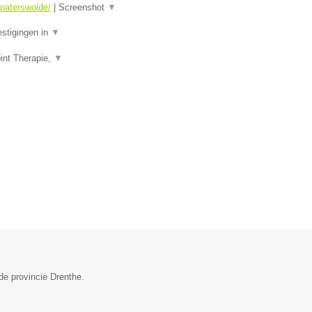
-paterswolde/
|
Screenshot
▼
estigingen in
▼
int Therapie,
▼
de provincie Drenthe.