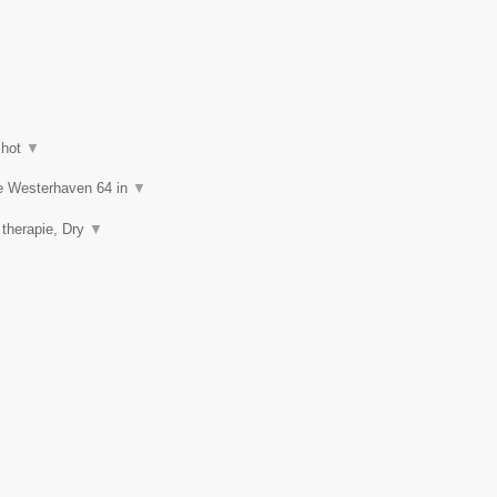
shot
▼
de Westerhaven 64 in
▼
 therapie, Dry
▼