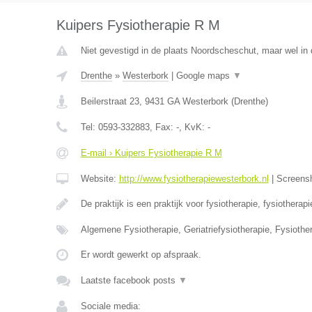
Kuipers Fysiotherapie R M
Niet gevestigd in de plaats Noordscheschut, maar wel in 
Drenthe
»
Westerbork
|
Google maps
▼
Beilerstraat 23
,
9431 GA
Westerbork
(
Drenthe
)
Tel:
0593-332883
, Fax:
-
, KvK:
-
E-mail › Kuipers Fysiotherapie R M
Website:
http://www.fysiotherapiewesterbork.nl
|
Screens
De praktijk is een praktijk voor fysiotherapie, fysiotherap
Algemene Fysiotherapie, Geriatriefysiotherapie, Fysiothe
Er wordt gewerkt op afspraak.
Laatste facebook posts
▼
Sociale media: