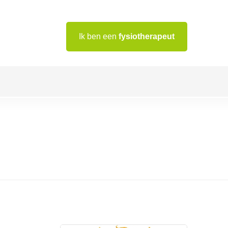
Ik ben een
fysiotherapeut