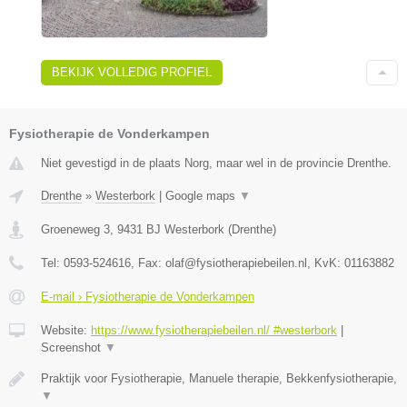
BEKIJK VOLLEDIG PROFIEL
Fysiotherapie de Vonderkampen
Niet gevestigd in de plaats Norg, maar wel in de provincie Drenthe.
Drenthe
»
Westerbork
|
Google maps
▼
Groeneweg 3
,
9431 BJ
Westerbork
(
Drenthe
)
Tel:
0593-524616
, Fax:
olaf@fysiotherapiebeilen.nl
, KvK:
01163882
E-mail › Fysiotherapie de Vonderkampen
Website:
https://www.fysiotherapiebeilen.nl/ #westerbork
|
Screenshot
▼
Praktijk voor Fysiotherapie, Manuele therapie, Bekkenfysiotherapie,
▼