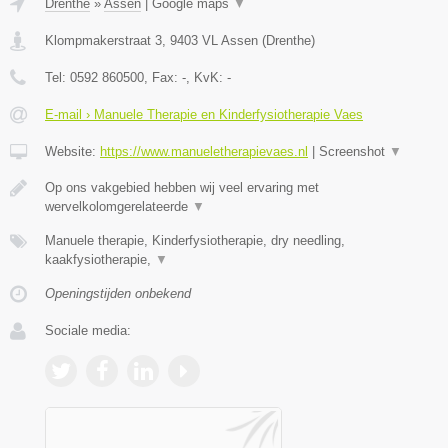
Drenthe
»
Assen
|
Google maps
▼
Klompmakerstraat 3
,
9403 VL
Assen
(
Drenthe
)
Tel:
0592 860500
, Fax:
-
, KvK:
-
E-mail › Manuele Therapie en Kinderfysiotherapie Vaes
Website:
https://www.manueletherapievaes.nl
|
Screenshot
▼
Op ons vakgebied hebben wij veel ervaring met
wervelkolomgerelateerde
▼
Manuele therapie, Kinderfysiotherapie, dry needling,
kaakfysiotherapie,
▼
Openingstijden onbekend
Sociale media: