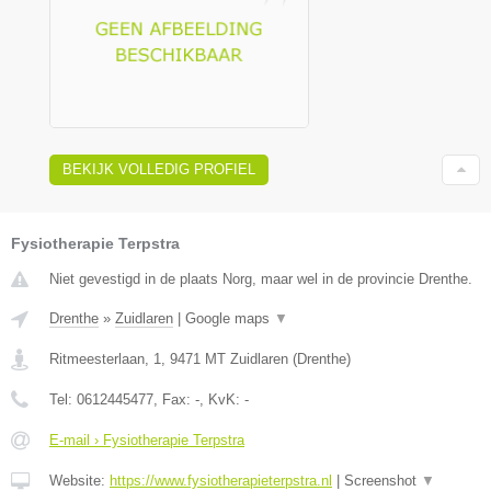
BEKIJK VOLLEDIG PROFIEL
Fysiotherapie Terpstra
Niet gevestigd in de plaats Norg, maar wel in de provincie Drenthe.
Drenthe
»
Zuidlaren
|
Google maps
▼
Ritmeesterlaan, 1
,
9471 MT
Zuidlaren
(
Drenthe
)
Tel:
0612445477
, Fax:
-
, KvK:
-
E-mail › Fysiotherapie Terpstra
Website:
https://www.fysiotherapieterpstra.nl
|
Screenshot
▼