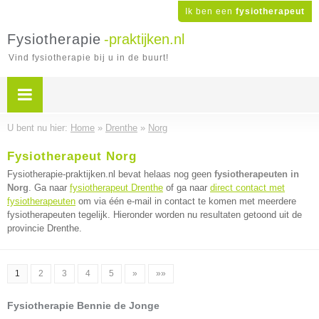
Ik ben een
fysiotherapeut
Fysiotherapie
-praktijken.nl
Vind fysiotherapie bij u in de buurt!
U bent nu hier:
Home
»
Drenthe
»
Norg
Fysiotherapeut Norg
Fysiotherapie-praktijken.nl bevat helaas nog geen
fysiotherapeuten in
Norg
. Ga naar
fysiotherapeut Drenthe
of ga naar
direct contact met
fysiotherapeuten
om via één e-mail in contact te komen met meerdere
fysiotherapeuten tegelijk. Hieronder worden nu resultaten getoond uit de
provincie Drenthe.
1
2
3
4
5
»
»»
Fysiotherapie Bennie de Jonge