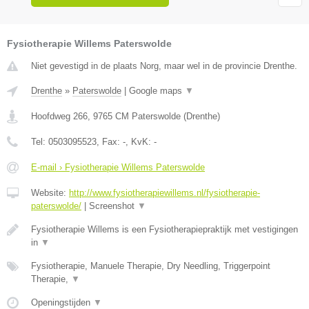
Fysiotherapie Willems Paterswolde
Niet gevestigd in de plaats Norg, maar wel in de provincie Drenthe.
Drenthe
»
Paterswolde
|
Google maps
▼
Hoofdweg 266
,
9765 CM
Paterswolde
(
Drenthe
)
Tel:
0503095523
, Fax:
-
, KvK:
-
E-mail › Fysiotherapie Willems Paterswolde
Website:
http://www.fysiotherapiewillems.nl/fysiotherapie-
paterswolde/
|
Screenshot
▼
Fysiotherapie Willems is een Fysiotherapiepraktijk met vestigingen
in
▼
Fysiotherapie, Manuele Therapie, Dry Needling, Triggerpoint
Therapie,
▼
Openingstijden
▼