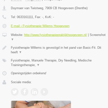
Duymaer van Twistweg
,
7909 CB
Hoogeveen
(
Drenthe
)
Tel:
0633161111
, Fax:
-
, KvK:
-
E-mail › Fysiotherapie Wilems Hoogeveen
Website:
http://www.fysiotherapiepraktijkhoogeveen.nl/
|
Screenshot
▼
Fysiotherapie Willems is gevestigd in het pand van Basic-Fit. Dit
heeft
▼
Fysiotherapie, Manuele Therapie, Dry Needling, Medische
Trainingstherapie,
▼
Openingstijden onbekend
Sociale media: