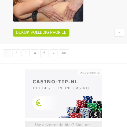
BEKIJK VOLLEDIG PROFIEL
1
2
3
4
5
»
»»
Uw advertentie hier? Mail ons