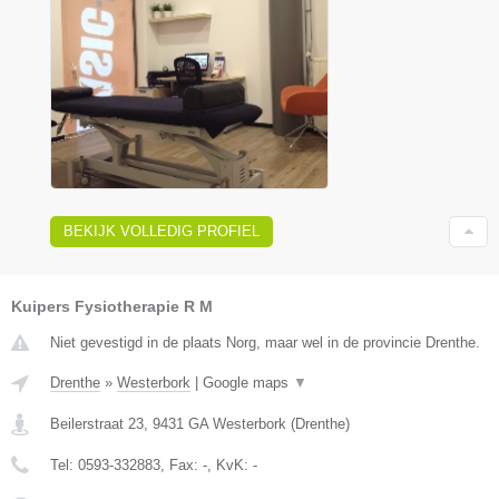
BEKIJK VOLLEDIG PROFIEL
Kuipers Fysiotherapie R M
Niet gevestigd in de plaats Norg, maar wel in de provincie Drenthe.
Drenthe
»
Westerbork
|
Google maps
▼
Beilerstraat 23
,
9431 GA
Westerbork
(
Drenthe
)
Tel:
0593-332883
, Fax:
-
, KvK:
-