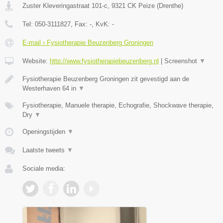
Zuster Kleveringastraat 101-c
,
9321 CK
Peize
(
Drenthe
)
Tel:
050-3111827
, Fax:
-
, KvK:
-
E-mail › Fysiotherapie Beuzenberg Groningen
Website:
http://www.fysiotherapiebeuzenberg.nl
|
Screenshot
▼
Fysiotherapie Beuzenberg Groningen zit gevestigd aan de
Westerhaven 64 in
▼
Fysiotherapie, Manuele therapie, Echografie, Shockwave therapie,
Dry
▼
Openingstijden
▼
Laatste tweets
▼
Sociale media: