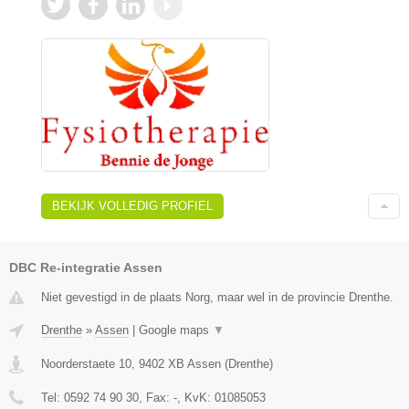
BEKIJK VOLLEDIG PROFIEL
DBC Re-integratie Assen
Niet gevestigd in de plaats Norg, maar wel in de provincie Drenthe.
Drenthe
»
Assen
|
Google maps
▼
Noorderstaete 10
,
9402 XB
Assen
(
Drenthe
)
Tel:
0592 74 90 30
, Fax:
-
, KvK:
01085053