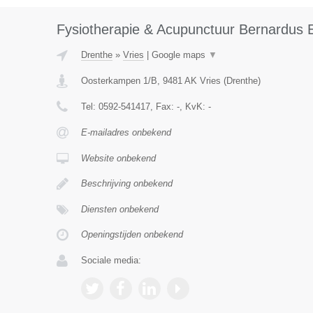
Fysiotherapie & Acupunctuur Bernardus
Drenthe
»
Vries
|
Google maps
▼
Oosterkampen 1/B
,
9481 AK
Vries
(
Drenthe
)
Tel:
0592-541417
, Fax:
-
, KvK:
-
E-mailadres onbekend
Website onbekend
Beschrijving onbekend
Diensten onbekend
Openingstijden onbekend
Sociale media: