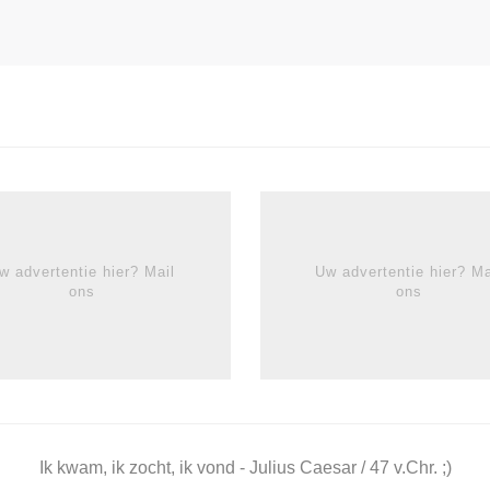
w advertentie hier? Mail
Uw advertentie hier? Ma
ons
ons
Ik kwam, ik zocht, ik vond - Julius Caesar / 47 v.Chr. ;)