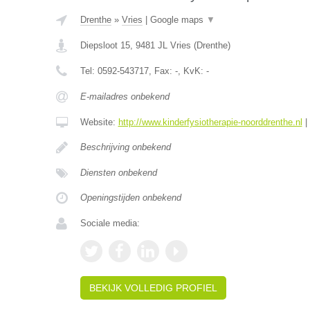
Drenthe
»
Vries
|
Google maps
▼
Diepsloot 15
,
9481 JL
Vries
(
Drenthe
)
Tel:
0592-543717
, Fax:
-
, KvK:
-
E-mailadres onbekend
Website:
http://www.kinderfysiotherapie-noorddrenthe.nl
|
Beschrijving onbekend
Diensten onbekend
Openingstijden onbekend
Sociale media:
BEKIJK VOLLEDIG PROFIEL