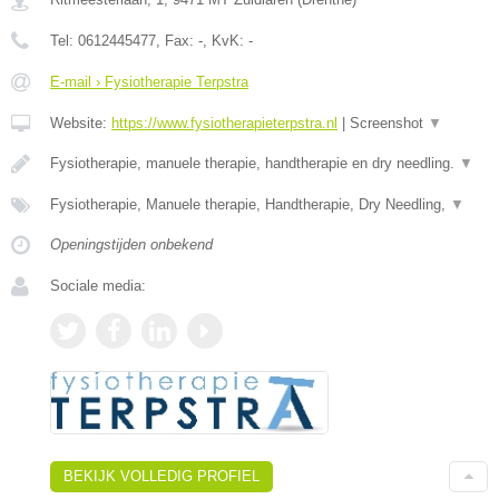
Tel:
0612445477
, Fax:
-
, KvK:
-
E-mail › Fysiotherapie Terpstra
Website:
https://www.fysiotherapieterpstra.nl
|
Screenshot
▼
Fysiotherapie, manuele therapie, handtherapie en dry needling.
▼
Fysiotherapie, Manuele therapie, Handtherapie, Dry Needling,
▼
Openingstijden onbekend
Sociale media:
BEKIJK VOLLEDIG PROFIEL