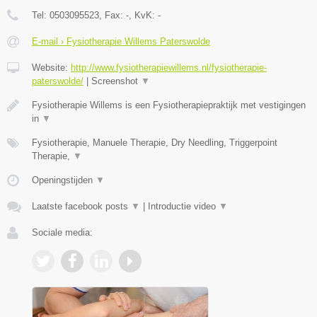
Tel:
0503095523
, Fax:
-
, KvK:
-
E-mail › Fysiotherapie Willems Paterswolde
Website:
http://www.fysiotherapiewillems.nl/fysiotherapie-
paterswolde/
|
Screenshot
▼
Fysiotherapie Willems is een Fysiotherapiepraktijk met vestigingen
in
▼
Fysiotherapie, Manuele Therapie, Dry Needling, Triggerpoint
Therapie,
▼
Openingstijden
▼
Laatste facebook posts
▼
|
Introductie video
▼
Sociale media: