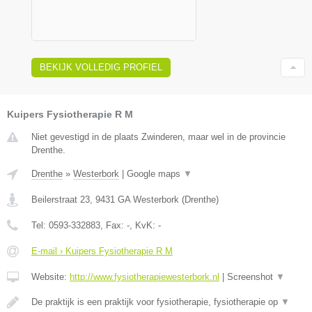
BEKIJK VOLLEDIG PROFIEL
Kuipers Fysiotherapie R M
Niet gevestigd in de plaats Zwinderen, maar wel in de provincie
Drenthe.
Drenthe
»
Westerbork
|
Google maps
▼
Beilerstraat 23
,
9431 GA
Westerbork
(
Drenthe
)
Tel:
0593-332883
, Fax:
-
, KvK:
-
E-mail › Kuipers Fysiotherapie R M
Website:
http://www.fysiotherapiewesterbork.nl
|
Screenshot
▼
De praktijk is een praktijk voor fysiotherapie, fysiotherapie op
▼