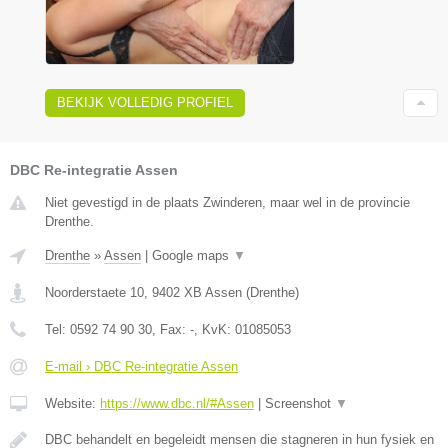
BEKIJK VOLLEDIG PROFIEL
DBC Re-integratie Assen
Niet gevestigd in de plaats Zwinderen, maar wel in de provincie
Drenthe.
Drenthe
»
Assen
|
Google maps
▼
Noorderstaete 10
,
9402 XB
Assen
(
Drenthe
)
Tel:
0592 74 90 30
, Fax:
-
, KvK:
01085053
E-mail › DBC Re-integratie Assen
Website:
https://www.dbc.nl/#Assen
|
Screenshot
▼
DBC behandelt en begeleidt mensen die stagneren in hun fysiek en