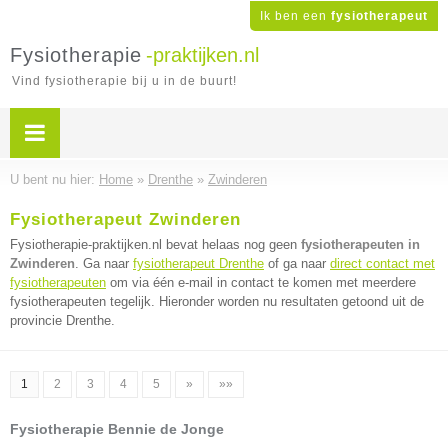
Ik ben een
fysiotherapeut
Fysiotherapie
-praktijken.nl
Vind fysiotherapie bij u in de buurt!
U bent nu hier:
Home
»
Drenthe
»
Zwinderen
Fysiotherapeut Zwinderen
Fysiotherapie-praktijken.nl bevat helaas nog geen
fysiotherapeuten in
Zwinderen
. Ga naar
fysiotherapeut Drenthe
of ga naar
direct contact met
fysiotherapeuten
om via één e-mail in contact te komen met meerdere
fysiotherapeuten tegelijk. Hieronder worden nu resultaten getoond uit de
provincie Drenthe.
1
2
3
4
5
»
»»
Fysiotherapie Bennie de Jonge