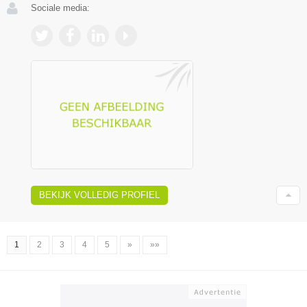
Sociale media:
BEKIJK VOLLEDIG PROFIEL
1
2
3
4
5
»
»»