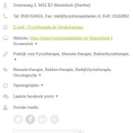
Groeneweg 3
,
9431 BJ
Westerbork
(
Drenthe
)
Tel:
0593-524616
, Fax:
olaf@fysiotherapiebeilen.nl
, KvK:
01163882
E-mail › Fysiotherapie de Vonderkampen
Website:
https://www.fysiotherapiebeilen.nl/ #westerbork
|
Screenshot
▼
Praktijk voor Fysiotherapie, Manuele therapie, Bekkenfysiotherapie,
▼
Manuele-therapie, Bekken-therapie, Bedrijfsfysiotherapie,
Oncologische
▼
Openingstijden
▼
Laatste facebook posts
▼
Sociale media: