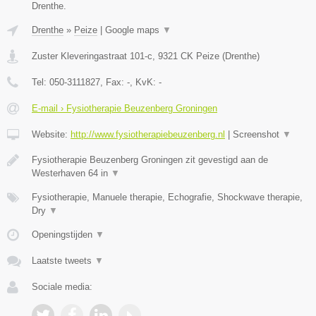
Drenthe.
Drenthe
»
Peize
|
Google maps
▼
Zuster Kleveringastraat 101-c
,
9321 CK
Peize
(
Drenthe
)
Tel:
050-3111827
, Fax:
-
, KvK:
-
E-mail › Fysiotherapie Beuzenberg Groningen
Website:
http://www.fysiotherapiebeuzenberg.nl
|
Screenshot
▼
Fysiotherapie Beuzenberg Groningen zit gevestigd aan de
Westerhaven 64 in
▼
Fysiotherapie, Manuele therapie, Echografie, Shockwave therapie,
Dry
▼
Openingstijden
▼
Laatste tweets
▼
Sociale media: