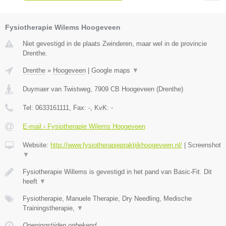
Fysiotherapie Wilems Hoogeveen
Niet gevestigd in de plaats Zwinderen, maar wel in de provincie
Drenthe.
Drenthe
»
Hoogeveen
|
Google maps
▼
Duymaer van Twistweg
,
7909 CB
Hoogeveen
(
Drenthe
)
Tel:
0633161111
, Fax:
-
, KvK:
-
E-mail › Fysiotherapie Wilems Hoogeveen
Website:
http://www.fysiotherapiepraktijkhoogeveen.nl/
|
Screenshot
▼
Fysiotherapie Willems is gevestigd in het pand van Basic-Fit. Dit
heeft
▼
Fysiotherapie, Manuele Therapie, Dry Needling, Medische
Trainingstherapie,
▼
Openingstijden onbekend