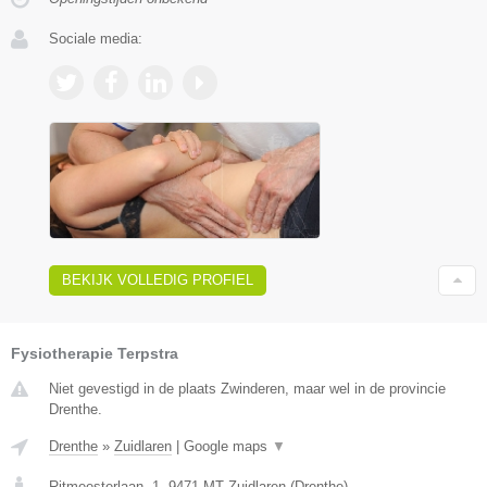
Sociale media:
BEKIJK VOLLEDIG PROFIEL
Fysiotherapie Terpstra
Niet gevestigd in de plaats Zwinderen, maar wel in de provincie
Drenthe.
Drenthe
»
Zuidlaren
|
Google maps
▼
Ritmeesterlaan, 1
,
9471 MT
Zuidlaren
(
Drenthe
)