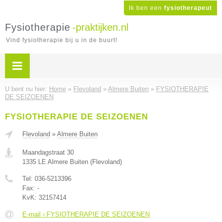
Ik ben een
fysiotherapeut
Fysiotherapie
-praktijken.nl
Vind fysiotherapie bij u in de buurt!
U bent nu hier:
Home
»
Flevoland
»
Almere Buiten
»
FYSIOTHERAPIE
DE SEIZOENEN
FYSIOTHERAPIE DE SEIZOENEN
Flevoland
»
Almere Buiten
Maandagstraat 30
1335 LE
Almere Buiten
(
Flevoland
)
Tel:
036-5213396
Fax:
-
KvK:
32157414
E-mail › FYSIOTHERAPIE DE SEIZOENEN