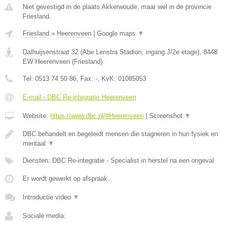
Niet gevestigd in de plaats Akkerwoude, maar wel in de provincie
Friesland.
Friesland
»
Heerenveen
|
Google maps
▼
Dalhuijsenstraat 32 (Abe Lenstra Stadion; ingang J/2e etage)
,
8448
EW
Heerenveen
(
Friesland
)
Tel:
0513 74 50 86
, Fax:
-
, KvK:
01085053
E-mail › DBC Re-integratie Heerenveen
Website:
https://www.dbc.nl/#Heerenveen
|
Screenshot
▼
DBC behandelt en begeleidt mensen die stagneren in hun fysiek en
mentaal
▼
Diensten: DBC Re-integratie - Specialist in herstel na een ongeval
Er wordt gewerkt op afspraak.
Introductie video
▼
Sociale media: