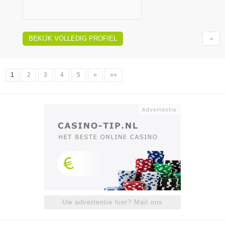
BEKIJK VOLLEDIG PROFIEL
1
2
3
4
5
»
»»
Uw advertentie hier? Mail ons