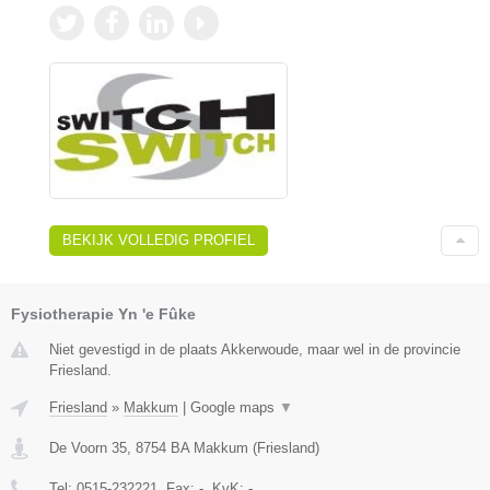
BEKIJK VOLLEDIG PROFIEL
Fysiotherapie Yn 'e Fûke
Niet gevestigd in de plaats Akkerwoude, maar wel in de provincie
Friesland.
Friesland
»
Makkum
|
Google maps
▼
De Voorn 35
,
8754 BA
Makkum
(
Friesland
)
Tel:
0515-232221
, Fax:
-
, KvK:
-