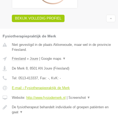
BEKIJK VOLLEDIG PROFIEL
Fysiotherapiepraktijk de Merk
Niet gevestigd in de plaats Akkerwoude, maar wel in de provincie
Friesland.
Friesland
»
Joure
|
Google maps
▼
De Merk 8
,
8501 AN
Joure
(
Friesland
)
Tel:
0513-413337
, Fax:
-
, KvK:
-
E-mail › Fysiotherapiepraktijk de Merk
Website:
http://www.fysiodemerk.nl
|
Screenshot
▼
De fysiotherapeut behandelt individuele of groepen patiënten en
gaat
▼