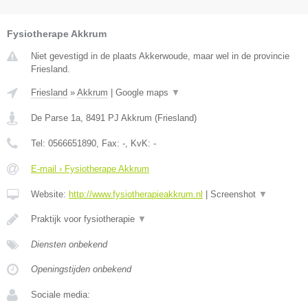
Fysiotherape Akkrum
Niet gevestigd in de plaats Akkerwoude, maar wel in de provincie
Friesland.
Friesland
»
Akkrum
|
Google maps
▼
De Parse 1a
,
8491 PJ
Akkrum
(
Friesland
)
Tel:
0566651890
, Fax:
-
, KvK:
-
E-mail › Fysiotherape Akkrum
Website:
http://www.fysiotherapieakkrum.nl
|
Screenshot
▼
Praktijk voor fysiotherapie
▼
Diensten onbekend
Openingstijden onbekend
Sociale media: