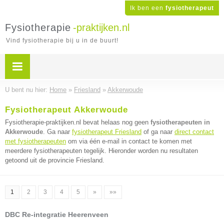
Ik ben een
fysiotherapeut
Fysiotherapie
-praktijken.nl
Vind fysiotherapie bij u in de buurt!
U bent nu hier:
Home
»
Friesland
»
Akkerwoude
Fysiotherapeut Akkerwoude
Fysiotherapie-praktijken.nl bevat helaas nog geen
fysiotherapeuten in
Akkerwoude
. Ga naar
fysiotherapeut Friesland
of ga naar
direct contact
met fysiotherapeuten
om via één e-mail in contact te komen met
meerdere fysiotherapeuten tegelijk. Hieronder worden nu resultaten
getoond uit de provincie Friesland.
1
2
3
4
5
»
»»
DBC Re-integratie Heerenveen