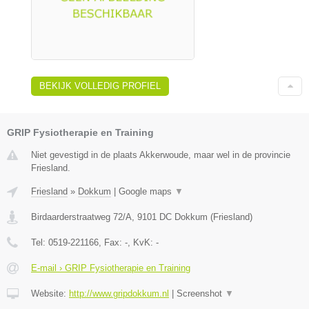
BEKIJK VOLLEDIG PROFIEL
GRIP Fysiotherapie en Training
Niet gevestigd in de plaats Akkerwoude, maar wel in de provincie
Friesland.
Friesland
»
Dokkum
|
Google maps
▼
Birdaarderstraatweg 72/A
,
9101 DC
Dokkum
(
Friesland
)
Tel:
0519-221166
, Fax:
-
, KvK:
-
E-mail › GRIP Fysiotherapie en Training
Website:
http://www.gripdokkum.nl
|
Screenshot
▼