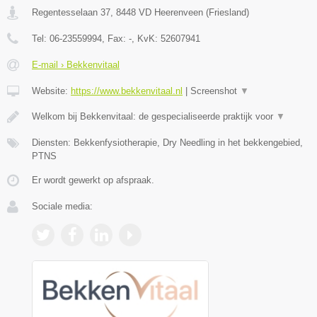
Regentesselaan 37
,
8448 VD
Heerenveen
(
Friesland
)
Tel:
06-23559994
, Fax:
-
, KvK:
52607941
E-mail › Bekkenvitaal
Website:
https://www.bekkenvitaal.nl
|
Screenshot
▼
Welkom bij Bekkenvitaal: de gespecialiseerde praktijk voor
▼
Diensten: Bekkenfysiotherapie, Dry Needling in het bekkengebied,
PTNS
Er wordt gewerkt op afspraak.
Sociale media: