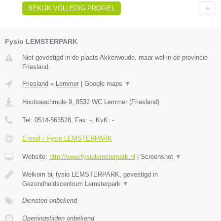
BEKIJK VOLLEDIG PROFIEL
Fysio LEMSTERPARK
Niet gevestigd in de plaats Akkerwoude, maar wel in de provincie
Friesland.
Friesland
»
Lemmer
|
Google maps
▼
Houtsaachmole 9
,
8532 WC
Lemmer
(
Friesland
)
Tel:
0514-563528
, Fax:
-
, KvK:
-
E-mail › Fysio LEMSTERPARK
Website:
http://www.fysiolemsterpark.nl
|
Screenshot
▼
Welkom bij fysio LEMSTERPARK, gevestigd in
Gezondheidscentrum Lemsterpark
▼
Diensten onbekend
Openingstijden onbekend