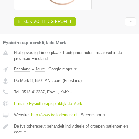
BEKIJK VOLLEDIG PROFIEL
Fysiotherapiepraktijk de Merk
Niet gevestigd in de plaats Beetgumermolen, maar wel in de
provincie Friesland.
Friesland
»
Joure
|
Google maps
▼
De Merk 8
,
8501 AN
Joure
(
Friesland
)
Tel:
0513-413337
, Fax:
-
, KvK:
-
E-mail › Fysiotherapiepraktijk de Merk
Website:
http://www.fysiodemerk.nl
|
Screenshot
▼
De fysiotherapeut behandelt individuele of groepen patiënten en
gaat
▼