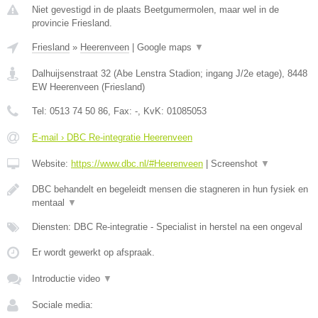
Niet gevestigd in de plaats Beetgumermolen, maar wel in de
provincie Friesland.
Friesland
»
Heerenveen
|
Google maps
▼
Dalhuijsenstraat 32 (Abe Lenstra Stadion; ingang J/2e etage)
,
8448
EW
Heerenveen
(
Friesland
)
Tel:
0513 74 50 86
, Fax:
-
, KvK:
01085053
E-mail › DBC Re-integratie Heerenveen
Website:
https://www.dbc.nl/#Heerenveen
|
Screenshot
▼
DBC behandelt en begeleidt mensen die stagneren in hun fysiek en
mentaal
▼
Diensten: DBC Re-integratie - Specialist in herstel na een ongeval
Er wordt gewerkt op afspraak.
Introductie video
▼
Sociale media: