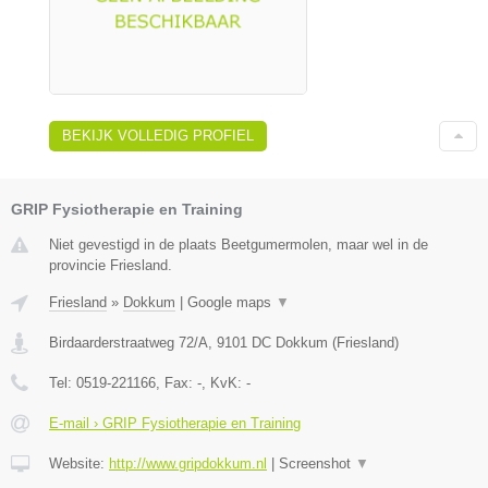
BEKIJK VOLLEDIG PROFIEL
GRIP Fysiotherapie en Training
Niet gevestigd in de plaats Beetgumermolen, maar wel in de
provincie Friesland.
Friesland
»
Dokkum
|
Google maps
▼
Birdaarderstraatweg 72/A
,
9101 DC
Dokkum
(
Friesland
)
Tel:
0519-221166
, Fax:
-
, KvK:
-
E-mail › GRIP Fysiotherapie en Training
Website:
http://www.gripdokkum.nl
|
Screenshot
▼