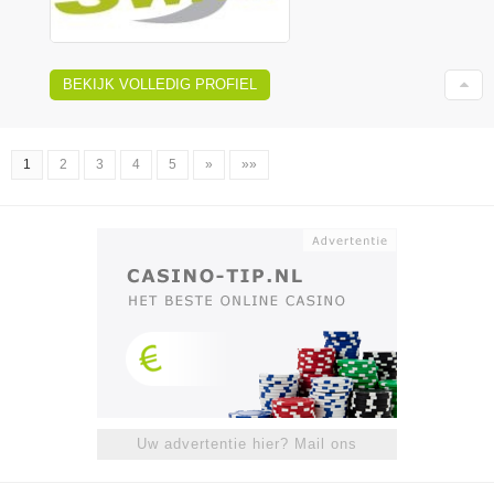
BEKIJK VOLLEDIG PROFIEL
1
2
3
4
5
»
»»
Uw advertentie hier? Mail ons