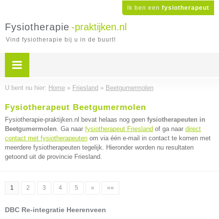
Ik ben een
fysiotherapeut
Fysiotherapie
-praktijken.nl
Vind fysiotherapie bij u in de buurt!
U bent nu hier:
Home
»
Friesland
»
Beetgumermolen
Fysiotherapeut Beetgumermolen
Fysiotherapie-praktijken.nl bevat helaas nog geen
fysiotherapeuten in
Beetgumermolen
. Ga naar
fysiotherapeut Friesland
of ga naar
direct
contact met fysiotherapeuten
om via één e-mail in contact te komen met
meerdere fysiotherapeuten tegelijk. Hieronder worden nu resultaten
getoond uit de provincie Friesland.
1
2
3
4
5
»
»»
DBC Re-integratie Heerenveen