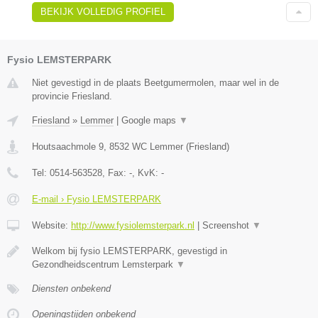
BEKIJK VOLLEDIG PROFIEL
Fysio LEMSTERPARK
Niet gevestigd in de plaats Beetgumermolen, maar wel in de
provincie Friesland.
Friesland
»
Lemmer
|
Google maps
▼
Houtsaachmole 9
,
8532 WC
Lemmer
(
Friesland
)
Tel:
0514-563528
, Fax:
-
, KvK:
-
E-mail › Fysio LEMSTERPARK
Website:
http://www.fysiolemsterpark.nl
|
Screenshot
▼
Welkom bij fysio LEMSTERPARK, gevestigd in
Gezondheidscentrum Lemsterpark
▼
Diensten onbekend
Openingstijden onbekend