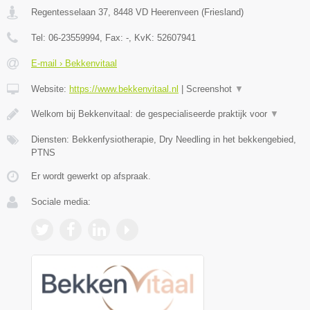
Regentesselaan 37
,
8448 VD
Heerenveen
(
Friesland
)
Tel:
06-23559994
, Fax:
-
, KvK:
52607941
E-mail › Bekkenvitaal
Website:
https://www.bekkenvitaal.nl
|
Screenshot
▼
Welkom bij Bekkenvitaal: de gespecialiseerde praktijk voor
▼
Diensten: Bekkenfysiotherapie, Dry Needling in het bekkengebied,
PTNS
Er wordt gewerkt op afspraak.
Sociale media: