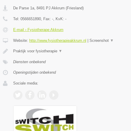
De Parse 1a
,
8491 PJ
Akkrum
(
Friesland
)
Tel:
0566651890
, Fax:
-
, KvK:
-
E-mail › Fysiotherape Akkrum
Website:
http://www.fysiotherapieakkrum.nl
|
Screenshot
▼
Praktijk voor fysiotherapie
▼
Diensten onbekend
Openingstijden onbekend
Sociale media: