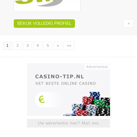
BEKIJK VOLLEDIG PROFIEL
1
2
3
4
5
»
»»
Uw advertentie hier? Mail ons