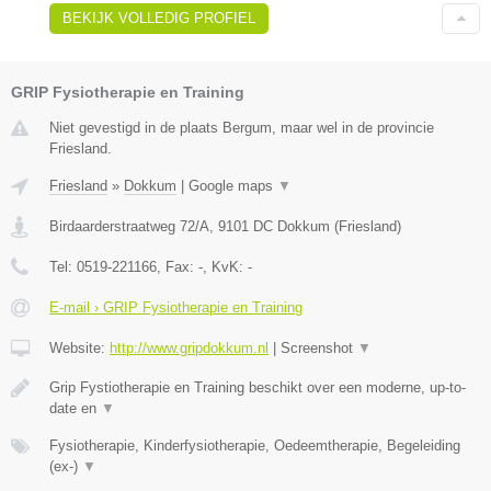
BEKIJK VOLLEDIG PROFIEL
GRIP Fysiotherapie en Training
Niet gevestigd in de plaats Bergum, maar wel in de provincie
Friesland.
Friesland
»
Dokkum
|
Google maps
▼
Birdaarderstraatweg 72/A
,
9101 DC
Dokkum
(
Friesland
)
Tel:
0519-221166
, Fax:
-
, KvK:
-
E-mail › GRIP Fysiotherapie en Training
Website:
http://www.gripdokkum.nl
|
Screenshot
▼
Grip Fystiotherapie en Training beschikt over een moderne, up-to-
date en
▼
Fysiotherapie, Kinderfysiotherapie, Oedeemtherapie, Begeleiding
(ex-)
▼