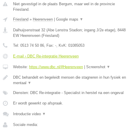
Niet gevestigd in de plaats Bergum, maar wel in de provincie
Friesland.
Friesland
»
Heerenveen
|
Google maps
▼
Dalhuijsenstraat 32 (Abe Lenstra Stadion; ingang J/2e etage)
,
8448
EW
Heerenveen
(
Friesland
)
Tel:
0513 74 50 86
, Fax:
-
, KvK:
01085053
E-mail › DBC Re-integratie Heerenveen
Website:
https://www.dbc.nl/#Heerenveen
|
Screenshot
▼
DBC behandelt en begeleidt mensen die stagneren in hun fysiek en
mentaal
▼
Diensten: DBC Re-integratie - Specialist in herstel na een ongeval
Er wordt gewerkt op afspraak.
Introductie video
▼
Sociale media: