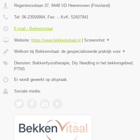
Regentesselaan 37
,
8448 VD
Heerenveen
(
Friesland
)
Tel:
06-23559994
, Fax:
-
, KvK:
52607941
E-mail › Bekkenvitaal
Website:
https://www.bekkenvitaal.nl
|
Screenshot
▼
Welkom bij Bekkenvitaal: de gespecialiseerde praktijk voor
▼
Diensten: Bekkenfysiotherapie, Dry Needling in het bekkengebied,
PTNS
Er wordt gewerkt op afspraak.
Sociale media: