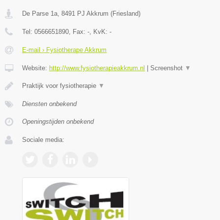
De Parse 1a
,
8491 PJ
Akkrum
(
Friesland
)
Tel:
0566651890
, Fax:
-
, KvK:
-
E-mail › Fysiotherape Akkrum
Website:
http://www.fysiotherapieakkrum.nl
|
Screenshot
▼
Praktijk voor fysiotherapie
▼
Diensten onbekend
Openingstijden onbekend
Sociale media: