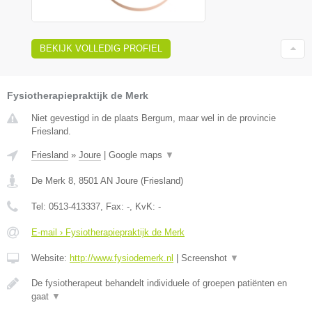
BEKIJK VOLLEDIG PROFIEL
Fysiotherapiepraktijk de Merk
Niet gevestigd in de plaats Bergum, maar wel in de provincie
Friesland.
Friesland
»
Joure
|
Google maps
▼
De Merk 8
,
8501 AN
Joure
(
Friesland
)
Tel:
0513-413337
, Fax:
-
, KvK:
-
E-mail › Fysiotherapiepraktijk de Merk
Website:
http://www.fysiodemerk.nl
|
Screenshot
▼
De fysiotherapeut behandelt individuele of groepen patiënten en
gaat
▼