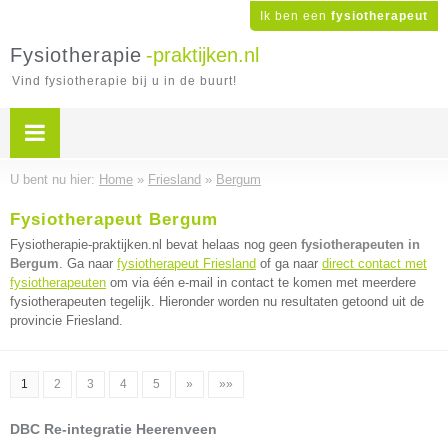
Ik ben een
fysiotherapeut
Fysiotherapie
-praktijken.nl
Vind fysiotherapie bij u in de buurt!
U bent nu hier:
Home
»
Friesland
»
Bergum
Fysiotherapeut Bergum
Fysiotherapie-praktijken.nl bevat helaas nog geen
fysiotherapeuten in
Bergum
. Ga naar
fysiotherapeut Friesland
of ga naar
direct contact met
fysiotherapeuten
om via één e-mail in contact te komen met meerdere
fysiotherapeuten tegelijk. Hieronder worden nu resultaten getoond uit de
provincie Friesland.
1
2
3
4
5
»
»»
DBC Re-integratie Heerenveen