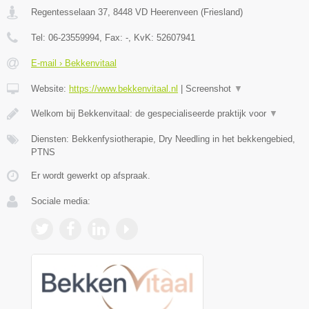
Regentesselaan 37
,
8448 VD
Heerenveen
(
Friesland
)
Tel:
06-23559994
, Fax:
-
, KvK:
52607941
E-mail › Bekkenvitaal
Website:
https://www.bekkenvitaal.nl
|
Screenshot
▼
Welkom bij Bekkenvitaal: de gespecialiseerde praktijk voor
▼
Diensten: Bekkenfysiotherapie, Dry Needling in het bekkengebied,
PTNS
Er wordt gewerkt op afspraak.
Sociale media: