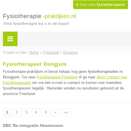
Ik ben een
fysiotherapeut
Fysiotherapie
-praktijken.nl
Vind fysiotherapie bij u in de buurt!
U bent nu hier:
Home
»
Friesland
»
Dongjum
Fysiotherapeut Dongjum
Fysiotherapie-praktijken.nl bevat helaas nog geen
fysiotherapeuten in
Dongjum
. Ga naar
fysiotherapeut Friesland
of ga naar
direct contact met
fysiotherapeuten
om via één e-mail in contact te komen met meerdere
fysiotherapeuten tegelijk. Hieronder worden nu resultaten getoond uit de
provincie Friesland.
1
2
3
4
5
»
»»
DBC Re-integratie Heerenveen