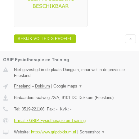
BEKIJK VOLLEDIG PROFIEL
GRIP Fysiotherapie en Training
Niet gevestigd in de plaats Dongjum, maar wel in de provincie
Friesland.
Friesland
»
Dokkum
|
Google maps
▼
Birdaarderstraatweg 72/A
,
9101 DC
Dokkum
(
Friesland
)
Tel:
0519-221166
, Fax:
-
, KvK:
-
E-mail › GRIP Fysiotherapie en Training
Website:
http://www.gripdokkum.nl
|
Screenshot
▼