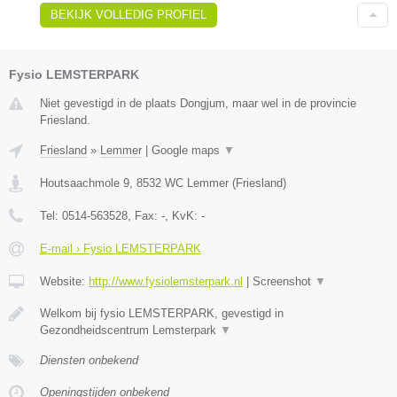
BEKIJK VOLLEDIG PROFIEL
Fysio LEMSTERPARK
Niet gevestigd in de plaats Dongjum, maar wel in de provincie
Friesland.
Friesland
»
Lemmer
|
Google maps
▼
Houtsaachmole 9
,
8532 WC
Lemmer
(
Friesland
)
Tel:
0514-563528
, Fax:
-
, KvK:
-
E-mail › Fysio LEMSTERPARK
Website:
http://www.fysiolemsterpark.nl
|
Screenshot
▼
Welkom bij fysio LEMSTERPARK, gevestigd in
Gezondheidscentrum Lemsterpark
▼
Diensten onbekend
Openingstijden onbekend