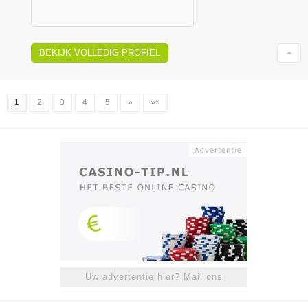
BEKIJK VOLLEDIG PROFIEL
1
2
3
4
5
»
»»
Uw advertentie hier? Mail ons