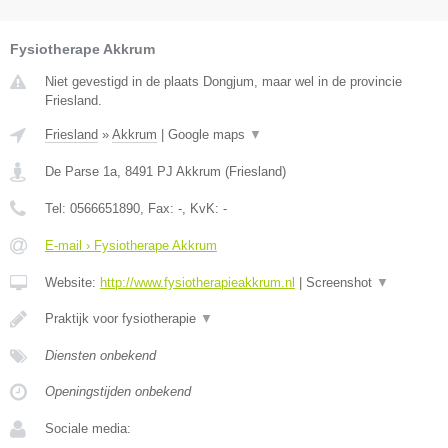
Fysiotherape Akkrum
Niet gevestigd in de plaats Dongjum, maar wel in de provincie
Friesland.
Friesland
»
Akkrum
|
Google maps
▼
De Parse 1a
,
8491 PJ
Akkrum
(
Friesland
)
Tel:
0566651890
, Fax:
-
, KvK:
-
E-mail › Fysiotherape Akkrum
Website:
http://www.fysiotherapieakkrum.nl
|
Screenshot
▼
Praktijk voor fysiotherapie
▼
Diensten onbekend
Openingstijden onbekend
Sociale media: