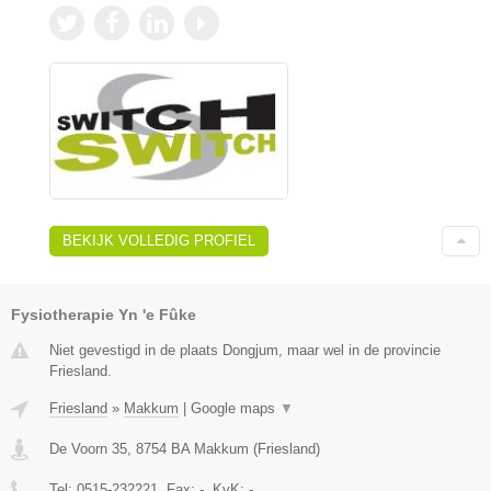
BEKIJK VOLLEDIG PROFIEL
Fysiotherapie Yn 'e Fûke
Niet gevestigd in de plaats Dongjum, maar wel in de provincie
Friesland.
Friesland
»
Makkum
|
Google maps
▼
De Voorn 35
,
8754 BA
Makkum
(
Friesland
)
Tel:
0515-232221
, Fax:
-
, KvK:
-