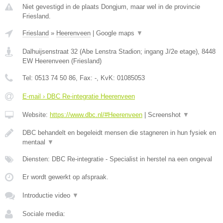
Niet gevestigd in de plaats Dongjum, maar wel in de provincie
Friesland.
Friesland
»
Heerenveen
|
Google maps
▼
Dalhuijsenstraat 32 (Abe Lenstra Stadion; ingang J/2e etage)
,
8448
EW
Heerenveen
(
Friesland
)
Tel:
0513 74 50 86
, Fax:
-
, KvK:
01085053
E-mail › DBC Re-integratie Heerenveen
Website:
https://www.dbc.nl/#Heerenveen
|
Screenshot
▼
DBC behandelt en begeleidt mensen die stagneren in hun fysiek en
mentaal
▼
Diensten: DBC Re-integratie - Specialist in herstel na een ongeval
Er wordt gewerkt op afspraak.
Introductie video
▼
Sociale media: