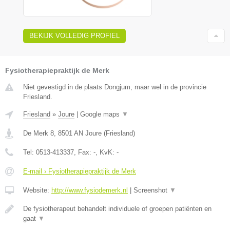
BEKIJK VOLLEDIG PROFIEL
Fysiotherapiepraktijk de Merk
Niet gevestigd in de plaats Dongjum, maar wel in de provincie
Friesland.
Friesland
»
Joure
|
Google maps
▼
De Merk 8
,
8501 AN
Joure
(
Friesland
)
Tel:
0513-413337
, Fax:
-
, KvK:
-
E-mail › Fysiotherapiepraktijk de Merk
Website:
http://www.fysiodemerk.nl
|
Screenshot
▼
De fysiotherapeut behandelt individuele of groepen patiënten en
gaat
▼