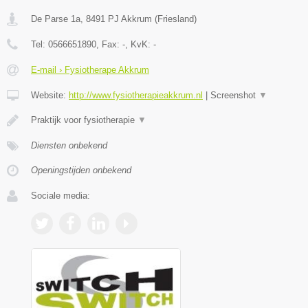
De Parse 1a
,
8491 PJ
Akkrum
(
Friesland
)
Tel:
0566651890
, Fax:
-
, KvK:
-
E-mail › Fysiotherape Akkrum
Website:
http://www.fysiotherapieakkrum.nl
|
Screenshot
▼
Praktijk voor fysiotherapie
▼
Diensten onbekend
Openingstijden onbekend
Sociale media: