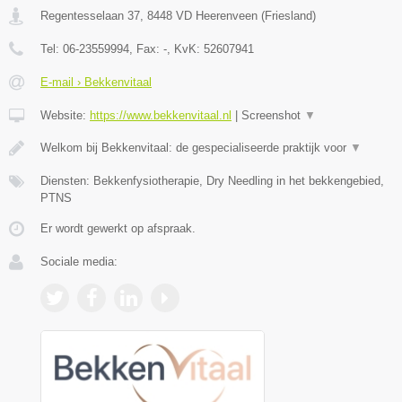
Regentesselaan 37
,
8448 VD
Heerenveen
(
Friesland
)
Tel:
06-23559994
, Fax:
-
, KvK:
52607941
E-mail › Bekkenvitaal
Website:
https://www.bekkenvitaal.nl
|
Screenshot
▼
Welkom bij Bekkenvitaal: de gespecialiseerde praktijk voor
▼
Diensten: Bekkenfysiotherapie, Dry Needling in het bekkengebied,
PTNS
Er wordt gewerkt op afspraak.
Sociale media: