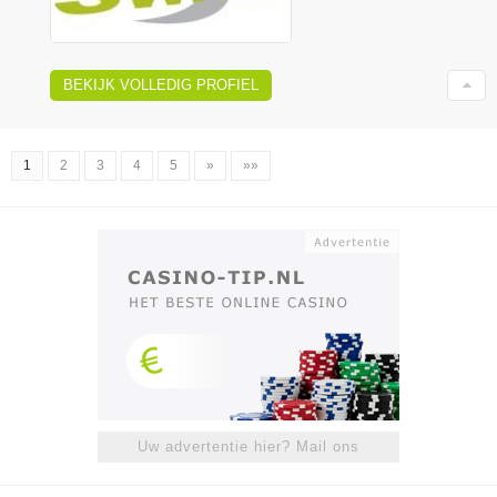
BEKIJK VOLLEDIG PROFIEL
1
2
3
4
5
»
»»
Uw advertentie hier? Mail ons