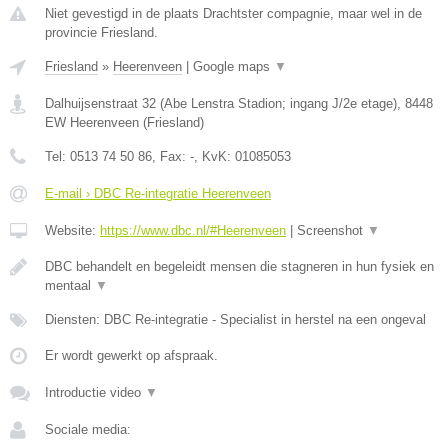
Niet gevestigd in de plaats Drachtster compagnie, maar wel in de
provincie Friesland.
Friesland
»
Heerenveen
|
Google maps
▼
Dalhuijsenstraat 32 (Abe Lenstra Stadion; ingang J/2e etage)
,
8448
EW
Heerenveen
(
Friesland
)
Tel:
0513 74 50 86
, Fax:
-
, KvK:
01085053
E-mail › DBC Re-integratie Heerenveen
Website:
https://www.dbc.nl/#Heerenveen
|
Screenshot
▼
DBC behandelt en begeleidt mensen die stagneren in hun fysiek en
mentaal
▼
Diensten: DBC Re-integratie - Specialist in herstel na een ongeval
Er wordt gewerkt op afspraak.
Introductie video
▼
Sociale media: