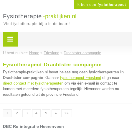
Ik ben een
fysiotherapeut
Fysiotherapie
-praktijken.nl
Vind fysiotherapie bij u in de buurt!
U bent nu hier:
Home
»
Friesland
»
Drachtster compagnie
Fysiotherapeut Drachtster compagnie
Fysiotherapie-praktijken.nl bevat helaas nog geen
fysiotherapeuten in
Drachtster compagnie
. Ga naar
fysiotherapeut Friesland
of ga naar
direct contact met fysiotherapeuten
om via één e-mail in contact te
komen met meerdere fysiotherapeuten tegelijk. Hieronder worden nu
resultaten getoond uit de provincie Friesland.
1
2
3
4
5
»
»»
DBC Re-integratie Heerenveen