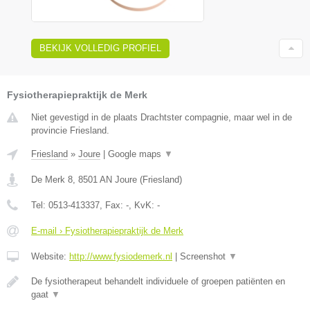
BEKIJK VOLLEDIG PROFIEL
Fysiotherapiepraktijk de Merk
Niet gevestigd in de plaats Drachtster compagnie, maar wel in de
provincie Friesland.
Friesland
»
Joure
|
Google maps
▼
De Merk 8
,
8501 AN
Joure
(
Friesland
)
Tel:
0513-413337
, Fax:
-
, KvK:
-
E-mail › Fysiotherapiepraktijk de Merk
Website:
http://www.fysiodemerk.nl
|
Screenshot
▼
De fysiotherapeut behandelt individuele of groepen patiënten en
gaat
▼