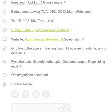
Friesland
»
Dokkum
|
Google maps
▼
Birdaarderstraatweg 72/A
,
9101 DC
Dokkum
(
Friesland
)
Tel:
0519-221166
, Fax:
-
, KvK:
-
E-mail › GRIP Fysiotherapie en Training
Website:
http://www.gripdokkum.nl
|
Screenshot
▼
Grip Fystiotherapie en Training beschikt over een moderne, up-to-
date en
▼
Fysiotherapie, Kinderfysiotherapie, Oedeemtherapie, Begeleiding
(ex-)
▼
Openingstijden onbekend
Sociale media: