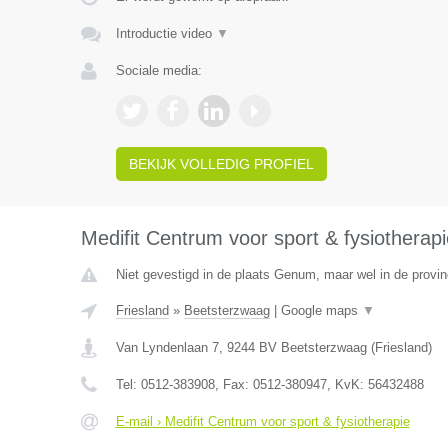
Introductie video
▼
Sociale media:
BEKIJK VOLLEDIG PROFIEL
Medifit Centrum voor sport & fysiotherapi
Niet gevestigd in de plaats Genum, maar wel in de provin
Friesland
»
Beetsterzwaag
|
Google maps
▼
Van Lyndenlaan 7
,
9244 BV
Beetsterzwaag
(
Friesland
)
Tel:
0512-383908
, Fax:
0512-380947
, KvK:
56432488
E-mail › Medifit Centrum voor sport & fysiotherapie