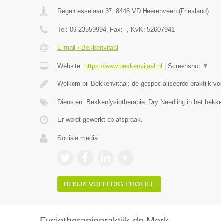
Regentesselaan 37
,
8448 VD
Heerenveen
(
Friesland
)
Tel:
06-23559994
, Fax:
-
, KvK:
52607941
E-mail › Bekkenvitaal
Website:
https://www.bekkenvitaal.nl
|
Screenshot
▼
Welkom bij Bekkenvitaal: de gespecialiseerde praktijk v
Diensten: Bekkenfysiotherapie, Dry Needling in het bek
Er wordt gewerkt op afspraak.
Sociale media:
BEKIJK VOLLEDIG PROFIEL
Fysiotherapiepraktijk de Merk