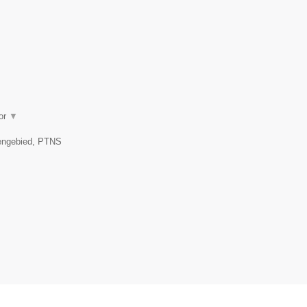
oor
▼
kengebied, PTNS