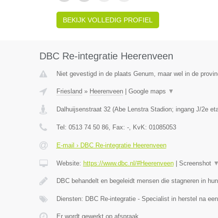
BEKIJK VOLLEDIG PROFIEL
DBC Re-integratie Heerenveen
Niet gevestigd in de plaats Genum, maar wel in de provin
Friesland
»
Heerenveen
|
Google maps
▼
Dalhuijsenstraat 32 (Abe Lenstra Stadion; ingang J/2e et
Tel:
0513 74 50 86
, Fax:
-
, KvK:
01085053
E-mail › DBC Re-integratie Heerenveen
Website:
https://www.dbc.nl/#Heerenveen
|
Screenshot
DBC behandelt en begeleidt mensen die stagneren in hun
Diensten: DBC Re-integratie - Specialist in herstel na ee
Er wordt gewerkt op afspraak.