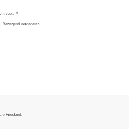
echt voor:
▼
en, Bewegend vergaderen
cie Friesland.