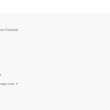
cie Friesland.
▼
erapie voor
▼