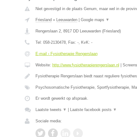
Niet gevestigd in de plaats Genum, maar wel in de provin
Friesland
»
Leeuwarden
|
Google maps
▼
Rengerslaan 2
,
8917 DD
Leeuwarden
(
Friesland
)
Tel:
058-2130478
, Fax:
-
, KvK:
-
E-mail › Fysiotherapie Rengerslaan
Website:
http://www.fysiotherapierengerslaan.nl
|
Screen
Fysiotherapie Rengerslaan biedt naast reguliere fysioth
Psychosomatische Fysiotherapie, Sportfysiotherapie, Ma
Er wordt gewerkt op afspraak.
Laatste tweets
▼
|
Laatste facebook posts
▼
Sociale media: