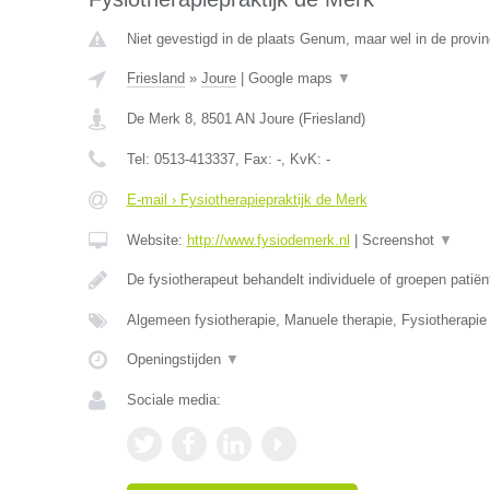
Niet gevestigd in de plaats Genum, maar wel in de provin
Friesland
»
Joure
|
Google maps
▼
De Merk 8
,
8501 AN
Joure
(
Friesland
)
Tel:
0513-413337
, Fax:
-
, KvK:
-
E-mail › Fysiotherapiepraktijk de Merk
Website:
http://www.fysiodemerk.nl
|
Screenshot
▼
De fysiotherapeut behandelt individuele of groepen patië
Algemeen fysiotherapie, Manuele therapie, Fysiotherapie 
Openingstijden
▼
Sociale media: