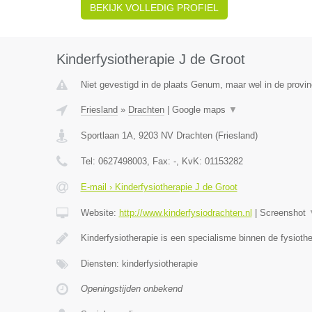
BEKIJK VOLLEDIG PROFIEL
Kinderfysiotherapie J de Groot
Niet gevestigd in de plaats Genum, maar wel in de provin
Friesland
»
Drachten
|
Google maps
▼
Sportlaan 1A
,
9203 NV
Drachten
(
Friesland
)
Tel:
0627498003
, Fax:
-
, KvK:
01153282
E-mail › Kinderfysiotherapie J de Groot
Website:
http://www.kinderfysiodrachten.nl
|
Screenshot
Kinderfysiotherapie is een specialisme binnen de fysioth
Diensten: kinderfysiotherapie
Openingstijden onbekend