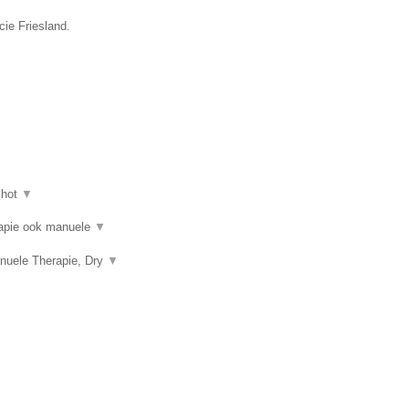
cie Friesland.
shot
▼
erapie ook manuele
▼
nuele Therapie, Dry
▼