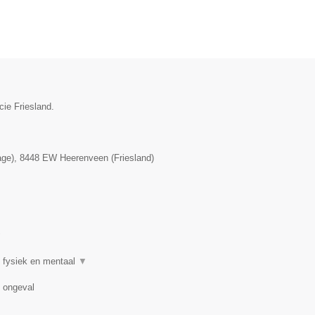
cie Friesland.
age)
,
8448 EW
Heerenveen
(
Friesland
)
▼
 fysiek en mentaal
▼
n ongeval