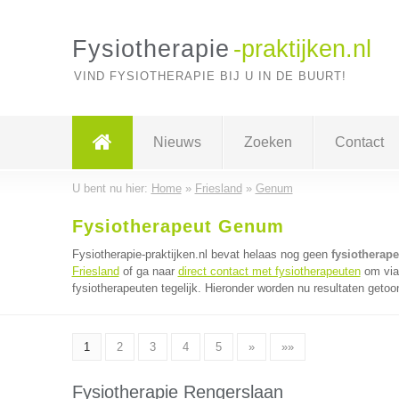
Fysiotherapie
-praktijken.nl
VIND FYSIOTHERAPIE BIJ U IN DE BUURT!
Nieuws
Zoeken
Contact
U bent nu hier:
Home
»
Friesland
»
Genum
Fysiotherapeut Genum
Fysiotherapie-praktijken.nl bevat helaas nog geen
fysiotherap
Friesland
of ga naar
direct contact met fysiotherapeuten
om via 
fysiotherapeuten tegelijk. Hieronder worden nu resultaten getoon
1
2
3
4
5
»
»»
Fysiotherapie Rengerslaan