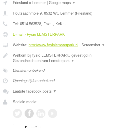
Friesland
»
Lemmer
|
Google maps
▼
Houtsaachmole 9
,
8532 WC
Lemmer
(
Friesland
)
Tel:
0514-563528
, Fax:
-
, KvK:
-
E-mail › Fysio LEMSTERPARK
Website:
http://www.fysiolemsterpark.nl
|
Screenshot
▼
Welkom bij fysio LEMSTERPARK, gevestigd in
Gezondheidscentrum Lemsterpark
▼
Diensten onbekend
Openingstijden onbekend
Laatste facebook posts
▼
Sociale media: