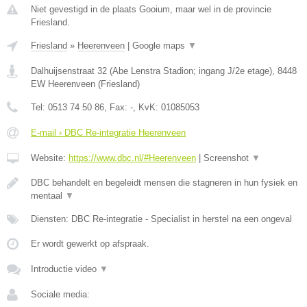
Niet gevestigd in de plaats Gooium, maar wel in de provincie
Friesland.
Friesland
»
Heerenveen
|
Google maps
▼
Dalhuijsenstraat 32 (Abe Lenstra Stadion; ingang J/2e etage)
,
8448
EW
Heerenveen
(
Friesland
)
Tel:
0513 74 50 86
, Fax:
-
, KvK:
01085053
E-mail › DBC Re-integratie Heerenveen
Website:
https://www.dbc.nl/#Heerenveen
|
Screenshot
▼
DBC behandelt en begeleidt mensen die stagneren in hun fysiek en
mentaal
▼
Diensten: DBC Re-integratie - Specialist in herstel na een ongeval
Er wordt gewerkt op afspraak.
Introductie video
▼
Sociale media: