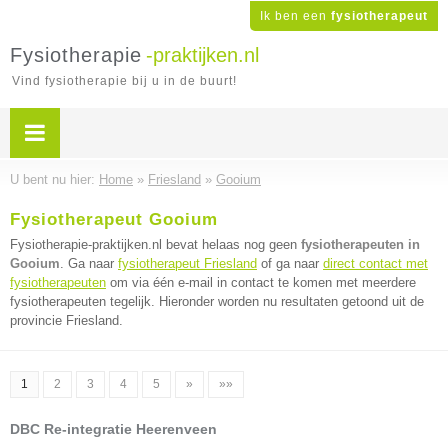
Ik ben een
fysiotherapeut
Fysiotherapie
-praktijken.nl
Vind fysiotherapie bij u in de buurt!
U bent nu hier:
Home
»
Friesland
»
Gooium
Fysiotherapeut Gooium
Fysiotherapie-praktijken.nl bevat helaas nog geen
fysiotherapeuten in
Gooium
. Ga naar
fysiotherapeut Friesland
of ga naar
direct contact met
fysiotherapeuten
om via één e-mail in contact te komen met meerdere
fysiotherapeuten tegelijk. Hieronder worden nu resultaten getoond uit de
provincie Friesland.
1
2
3
4
5
»
»»
DBC Re-integratie Heerenveen