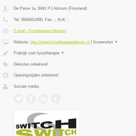
De Parse 1a
,
8491 PJ
Akkrum
(
Friesland
)
Tel:
0566651890
, Fax:
-
, KvK:
-
E-mail › Fysiotherape Akkrum
Website:
http://www.fysiotherapieakkrum.nl
|
Screenshot
▼
Praktijk voor fysiotherapie
▼
Diensten onbekend
Openingstijden onbekend
Sociale media: