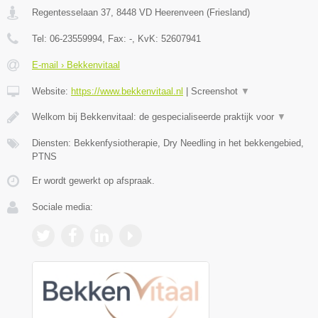
Regentesselaan 37
,
8448 VD
Heerenveen
(
Friesland
)
Tel:
06-23559994
, Fax:
-
, KvK:
52607941
E-mail › Bekkenvitaal
Website:
https://www.bekkenvitaal.nl
|
Screenshot
▼
Welkom bij Bekkenvitaal: de gespecialiseerde praktijk voor
▼
Diensten: Bekkenfysiotherapie, Dry Needling in het bekkengebied,
PTNS
Er wordt gewerkt op afspraak.
Sociale media: