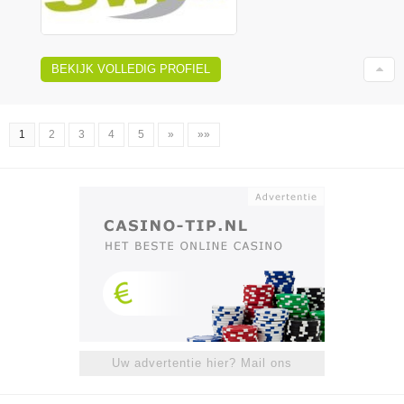
BEKIJK VOLLEDIG PROFIEL
1
2
3
4
5
»
»»
Uw advertentie hier? Mail ons