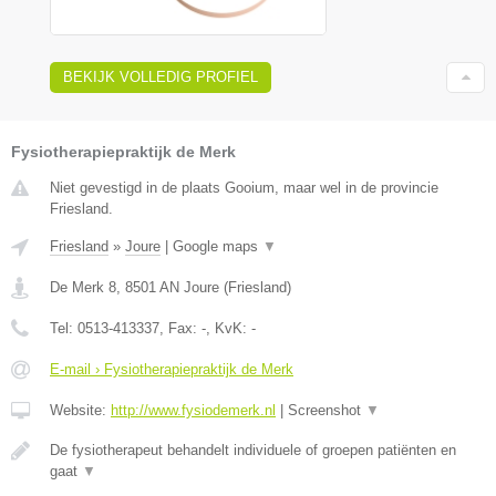
BEKIJK VOLLEDIG PROFIEL
Fysiotherapiepraktijk de Merk
Niet gevestigd in de plaats Gooium, maar wel in de provincie
Friesland.
Friesland
»
Joure
|
Google maps
▼
De Merk 8
,
8501 AN
Joure
(
Friesland
)
Tel:
0513-413337
, Fax:
-
, KvK:
-
E-mail › Fysiotherapiepraktijk de Merk
Website:
http://www.fysiodemerk.nl
|
Screenshot
▼
De fysiotherapeut behandelt individuele of groepen patiënten en
gaat
▼