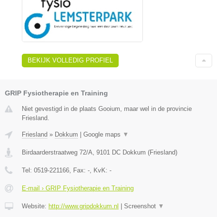
BEKIJK VOLLEDIG PROFIEL
GRIP Fysiotherapie en Training
Niet gevestigd in de plaats Gooium, maar wel in de provincie
Friesland.
Friesland
»
Dokkum
|
Google maps
▼
Birdaarderstraatweg 72/A
,
9101 DC
Dokkum
(
Friesland
)
Tel:
0519-221166
, Fax:
-
, KvK:
-
E-mail › GRIP Fysiotherapie en Training
Website:
http://www.gripdokkum.nl
|
Screenshot
▼