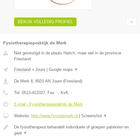
BEKIJK VOLLEDIG PROFIEL
Fysiotherapiepraktijk de Merk
Niet gevestigd in de plaats Harich, maar wel in de provincie
Friesland.
Friesland
»
Joure
|
Google maps
▼
De Merk 8
,
8501 AN
Joure
(
Friesland
)
Tel:
0513-413337
, Fax:
-
, KvK:
-
E-mail › Fysiotherapiepraktijk de Merk
Website:
http://www.fysiodemerk.nl
|
Screenshot
▼
De fysiotherapeut behandelt individuele of groepen patiënten en
gaat
▼