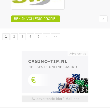
BEKIJK VOLLEDIG PROFIEL
1
2
3
4
5
»
»»
Uw advertentie hier? Mail ons