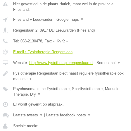
Niet gevestigd in de plaats Harich, maar wel in de provincie
Friesland.
Friesland
»
Leeuwarden
|
Google maps
▼
Rengerslaan 2
,
8917 DD
Leeuwarden
(
Friesland
)
Tel:
058-2130478
, Fax:
-
, KvK:
-
E-mail › Fysiotherapie Rengerslaan
Website:
http://www.fysiotherapierengerslaan.nl
|
Screenshot
▼
Fysiotherapie Rengerslaan biedt naast reguliere fysiotherapie ook
manuele
▼
Psychosomatische Fysiotherapie, Sportfysiotherapie, Manuele
Therapie, Dry
▼
Er wordt gewerkt op afspraak.
Laatste tweets
▼
|
Laatste facebook posts
▼
Sociale media: