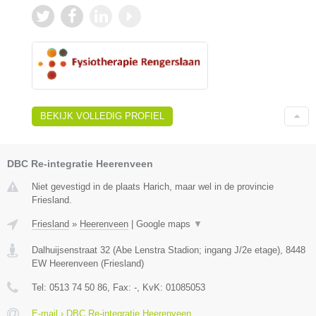
BEKIJK VOLLEDIG PROFIEL
DBC Re-integratie Heerenveen
Niet gevestigd in de plaats Harich, maar wel in de provincie
Friesland.
Friesland
»
Heerenveen
|
Google maps
▼
Dalhuijsenstraat 32 (Abe Lenstra Stadion; ingang J/2e etage)
,
8448
EW
Heerenveen
(
Friesland
)
Tel:
0513 74 50 86
, Fax:
-
, KvK:
01085053
E-mail › DBC Re-integratie Heerenveen