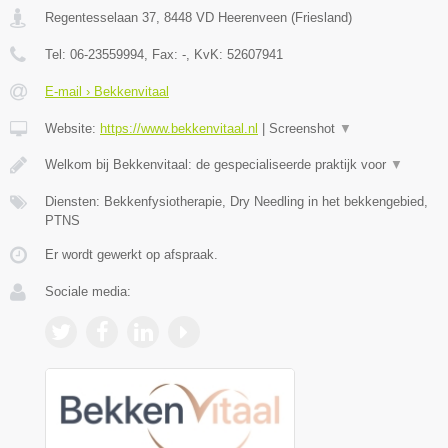
Regentesselaan 37
,
8448 VD
Heerenveen
(
Friesland
)
Tel:
06-23559994
, Fax:
-
, KvK:
52607941
E-mail › Bekkenvitaal
Website:
https://www.bekkenvitaal.nl
|
Screenshot
▼
Welkom bij Bekkenvitaal: de gespecialiseerde praktijk voor
▼
Diensten: Bekkenfysiotherapie, Dry Needling in het bekkengebied,
PTNS
Er wordt gewerkt op afspraak.
Sociale media: