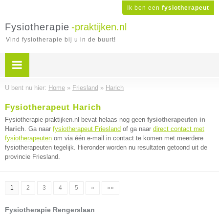
Ik ben een
fysiotherapeut
Fysiotherapie
-praktijken.nl
Vind fysiotherapie bij u in de buurt!
U bent nu hier:
Home
»
Friesland
»
Harich
Fysiotherapeut Harich
Fysiotherapie-praktijken.nl bevat helaas nog geen
fysiotherapeuten in
Harich
. Ga naar
fysiotherapeut Friesland
of ga naar
direct contact met
fysiotherapeuten
om via één e-mail in contact te komen met meerdere
fysiotherapeuten tegelijk. Hieronder worden nu resultaten getoond uit de
provincie Friesland.
1
2
3
4
5
»
»»
Fysiotherapie Rengerslaan