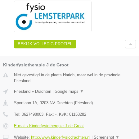
BEKIJK VOLLEDIG PROFIEL
Kinderfysiotherapie J de Groot
Niet gevestigd in de plaats Harich, maar wel in de provincie
Friesland.
Friesland
»
Drachten
|
Google maps
▼
Sportlaan 1A
,
9203 NV
Drachten
(
Friesland
)
Tel:
0627498003
, Fax:
-
, KvK:
01153282
E-mail › Kinderfysiotherapie J de Groot
Website:
http://www.kinderfysiodrachten.nl
|
Screenshot
▼