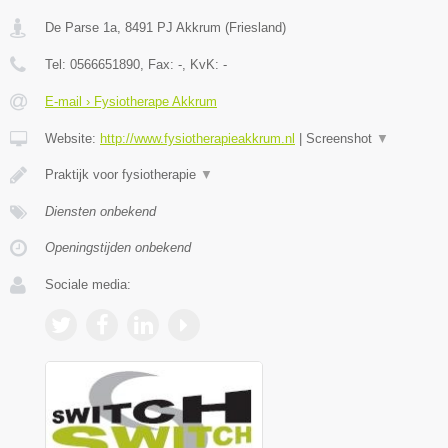
De Parse 1a
,
8491 PJ
Akkrum
(
Friesland
)
Tel:
0566651890
, Fax:
-
, KvK:
-
E-mail › Fysiotherape Akkrum
Website:
http://www.fysiotherapieakkrum.nl
|
Screenshot
▼
Praktijk voor fysiotherapie
▼
Diensten onbekend
Openingstijden onbekend
Sociale media: