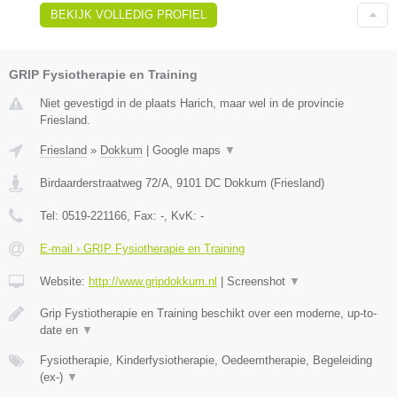
BEKIJK VOLLEDIG PROFIEL
GRIP Fysiotherapie en Training
Niet gevestigd in de plaats Harich, maar wel in de provincie
Friesland.
Friesland
»
Dokkum
|
Google maps
▼
Birdaarderstraatweg 72/A
,
9101 DC
Dokkum
(
Friesland
)
Tel:
0519-221166
, Fax:
-
, KvK:
-
E-mail › GRIP Fysiotherapie en Training
Website:
http://www.gripdokkum.nl
|
Screenshot
▼
Grip Fystiotherapie en Training beschikt over een moderne, up-to-
date en
▼
Fysiotherapie, Kinderfysiotherapie, Oedeemtherapie, Begeleiding
(ex-)
▼