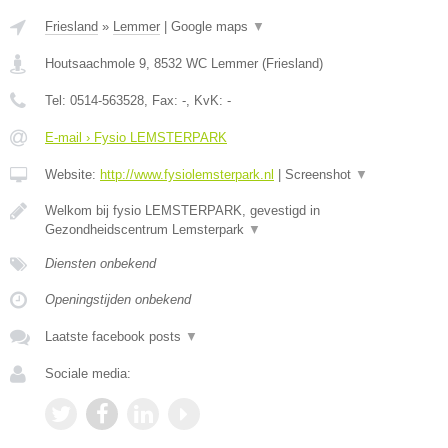
Friesland
»
Lemmer
|
Google maps
▼
Houtsaachmole 9
,
8532 WC
Lemmer
(
Friesland
)
Tel:
0514-563528
, Fax:
-
, KvK:
-
E-mail › Fysio LEMSTERPARK
Website:
http://www.fysiolemsterpark.nl
|
Screenshot
▼
Welkom bij fysio LEMSTERPARK, gevestigd in
Gezondheidscentrum Lemsterpark
▼
Diensten onbekend
Openingstijden onbekend
Laatste facebook posts
▼
Sociale media: