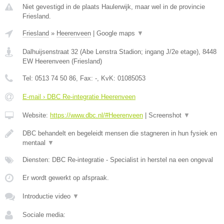
Niet gevestigd in de plaats Haulerwijk, maar wel in de provincie
Friesland.
Friesland
»
Heerenveen
|
Google maps
▼
Dalhuijsenstraat 32 (Abe Lenstra Stadion; ingang J/2e etage)
,
8448
EW
Heerenveen
(
Friesland
)
Tel:
0513 74 50 86
, Fax:
-
, KvK:
01085053
E-mail › DBC Re-integratie Heerenveen
Website:
https://www.dbc.nl/#Heerenveen
|
Screenshot
▼
DBC behandelt en begeleidt mensen die stagneren in hun fysiek en
mentaal
▼
Diensten: DBC Re-integratie - Specialist in herstel na een ongeval
Er wordt gewerkt op afspraak.
Introductie video
▼
Sociale media: