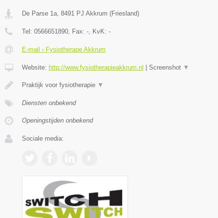
De Parse 1a
,
8491 PJ
Akkrum
(
Friesland
)
Tel:
0566651890
, Fax:
-
, KvK:
-
E-mail › Fysiotherape Akkrum
Website:
http://www.fysiotherapieakkrum.nl
|
Screenshot
▼
Praktijk voor fysiotherapie
▼
Diensten onbekend
Openingstijden onbekend
Sociale media: