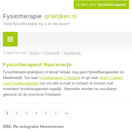
Ik ben een
fysiotherapeut
Fysiotherapie
-praktijken.nl
Vind fysiotherapie bij u in de buurt!
U bent nu hier:
Home
»
Friesland
»
Haulerwijk
Fysiotherapeut Haulerwijk
Fysiotherapie-praktijken.nl bevat helaas nog geen
fysiotherapeuten in
Haulerwijk
. Ga naar
fysiotherapeut Friesland
of ga naar
direct contact
met fysiotherapeuten
om via één e-mail in contact te komen met
meerdere fysiotherapeuten tegelijk. Hieronder worden nu resultaten
getoond uit de provincie Friesland.
1
2
3
4
5
»
»»
DBC Re-integratie Heerenveen