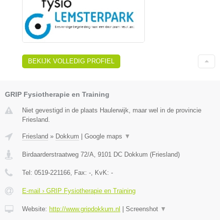
BEKIJK VOLLEDIG PROFIEL
GRIP Fysiotherapie en Training
Niet gevestigd in de plaats Haulerwijk, maar wel in de provincie
Friesland.
Friesland
»
Dokkum
|
Google maps
▼
Birdaarderstraatweg 72/A
,
9101 DC
Dokkum
(
Friesland
)
Tel:
0519-221166
, Fax:
-
, KvK:
-
E-mail › GRIP Fysiotherapie en Training
Website:
http://www.gripdokkum.nl
|
Screenshot
▼