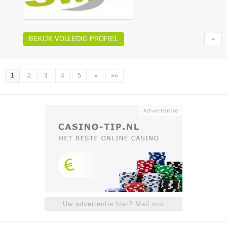
BEKIJK VOLLEDIG PROFIEL
1
2
3
4
5
»
»»
Uw advertentie hier? Mail ons