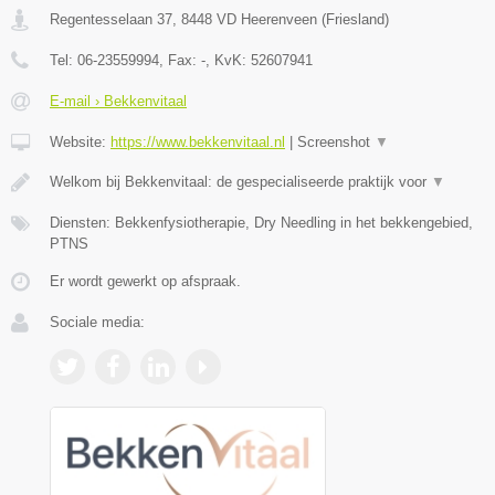
Regentesselaan 37
,
8448 VD
Heerenveen
(
Friesland
)
Tel:
06-23559994
, Fax:
-
, KvK:
52607941
E-mail › Bekkenvitaal
Website:
https://www.bekkenvitaal.nl
|
Screenshot
▼
Welkom bij Bekkenvitaal: de gespecialiseerde praktijk voor
▼
Diensten: Bekkenfysiotherapie, Dry Needling in het bekkengebied,
PTNS
Er wordt gewerkt op afspraak.
Sociale media: