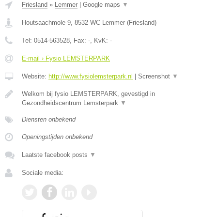
Friesland
»
Lemmer
|
Google maps
▼
Houtsaachmole 9
,
8532 WC
Lemmer
(
Friesland
)
Tel:
0514-563528
, Fax:
-
, KvK:
-
E-mail › Fysio LEMSTERPARK
Website:
http://www.fysiolemsterpark.nl
|
Screenshot
▼
Welkom bij fysio LEMSTERPARK, gevestigd in
Gezondheidscentrum Lemsterpark
▼
Diensten onbekend
Openingstijden onbekend
Laatste facebook posts
▼
Sociale media: