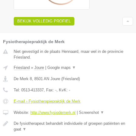
BEKIJK VOLLEDIG PROFIEL
Fysiotherapiepraktijk de Merk
Niet gevestigd in de plaats Hennaard, maar wel in de provincie
Friesland.
Friesland
»
Joure
|
Google maps
▼
De Merk 8
,
8501 AN
Joure
(
Friesland
)
Tel:
0513-413337
, Fax:
-
, KvK:
-
E-mail › Fysiotherapiepraktijk de Merk
Website:
http://www.fysiodemerk.nl
|
Screenshot
▼
De fysiotherapeut behandelt individuele of groepen patiënten en
gaat
▼