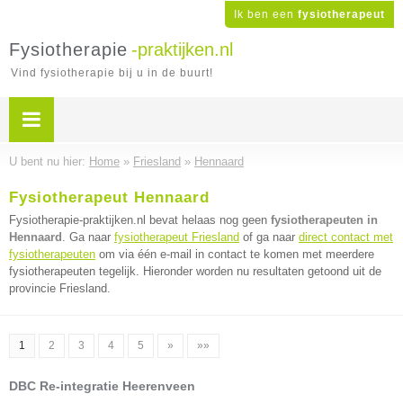
Ik ben een
fysiotherapeut
Fysiotherapie
-praktijken.nl
Vind fysiotherapie bij u in de buurt!
U bent nu hier:
Home
»
Friesland
»
Hennaard
Fysiotherapeut Hennaard
Fysiotherapie-praktijken.nl bevat helaas nog geen
fysiotherapeuten in
Hennaard
. Ga naar
fysiotherapeut Friesland
of ga naar
direct contact met
fysiotherapeuten
om via één e-mail in contact te komen met meerdere
fysiotherapeuten tegelijk. Hieronder worden nu resultaten getoond uit de
provincie Friesland.
1
2
3
4
5
»
»»
DBC Re-integratie Heerenveen