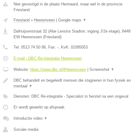
Niet gevestigd in de plaats Hennaard, maar wel in de provincie
Friesland.
Friesland
»
Heerenveen
|
Google maps
▼
Dalhuijsenstraat 32 (Abe Lenstra Stadion; ingang J/2e etage)
,
8448
EW
Heerenveen
(
Friesland
)
Tel:
0513 74 50 86
, Fax:
-
, KvK:
01085053
E-mail › DBC Re-integratie Heerenveen
Website:
https://www.dbc.nl/#Heerenveen
|
Screenshot
▼
DBC behandelt en begeleidt mensen die stagneren in hun fysiek en
mentaal
▼
Diensten: DBC Re-integratie - Specialist in herstel na een ongeval
Er wordt gewerkt op afspraak.
Introductie video
▼
Sociale media: