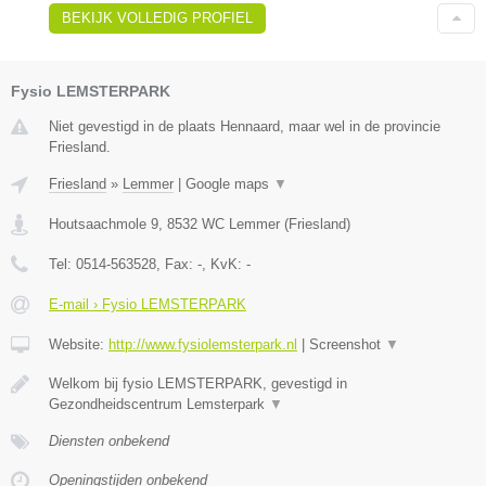
BEKIJK VOLLEDIG PROFIEL
Fysio LEMSTERPARK
Niet gevestigd in de plaats Hennaard, maar wel in de provincie
Friesland.
Friesland
»
Lemmer
|
Google maps
▼
Houtsaachmole 9
,
8532 WC
Lemmer
(
Friesland
)
Tel:
0514-563528
, Fax:
-
, KvK:
-
E-mail › Fysio LEMSTERPARK
Website:
http://www.fysiolemsterpark.nl
|
Screenshot
▼
Welkom bij fysio LEMSTERPARK, gevestigd in
Gezondheidscentrum Lemsterpark
▼
Diensten onbekend
Openingstijden onbekend