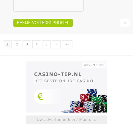
BEKIJK VOLLEDIG PROFIEL
1
2
3
4
5
»
»»
Uw advertentie hier? Mail ons