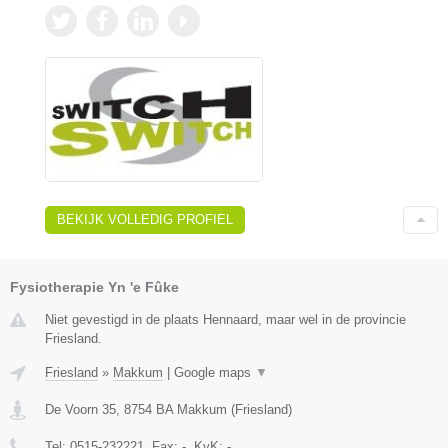
BEKIJK VOLLEDIG PROFIEL
Fysiotherapie Yn 'e Fûke
Niet gevestigd in de plaats Hennaard, maar wel in de provincie
Friesland.
Friesland
»
Makkum
|
Google maps
▼
De Voorn 35
,
8754 BA
Makkum
(
Friesland
)
Tel:
0515-232221
, Fax:
-
, KvK:
-