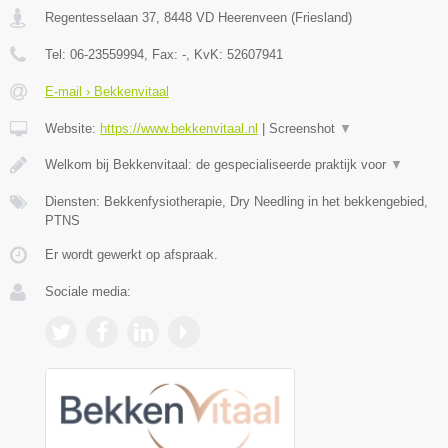
Regentesselaan 37
,
8448 VD
Heerenveen
(
Friesland
)
Tel:
06-23559994
, Fax:
-
, KvK:
52607941
E-mail › Bekkenvitaal
Website:
https://www.bekkenvitaal.nl
|
Screenshot
▼
Welkom bij Bekkenvitaal: de gespecialiseerde praktijk voor
▼
Diensten: Bekkenfysiotherapie, Dry Needling in het bekkengebied,
PTNS
Er wordt gewerkt op afspraak.
Sociale media: