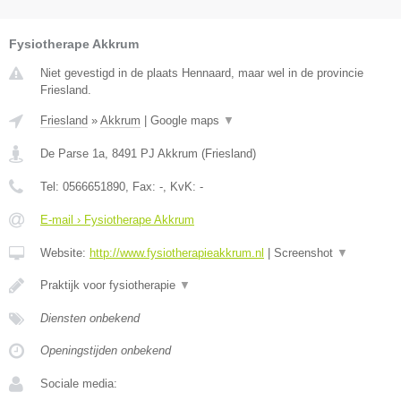
Fysiotherape Akkrum
Niet gevestigd in de plaats Hennaard, maar wel in de provincie
Friesland.
Friesland
»
Akkrum
|
Google maps
▼
De Parse 1a
,
8491 PJ
Akkrum
(
Friesland
)
Tel:
0566651890
, Fax:
-
, KvK:
-
E-mail › Fysiotherape Akkrum
Website:
http://www.fysiotherapieakkrum.nl
|
Screenshot
▼
Praktijk voor fysiotherapie
▼
Diensten onbekend
Openingstijden onbekend
Sociale media: