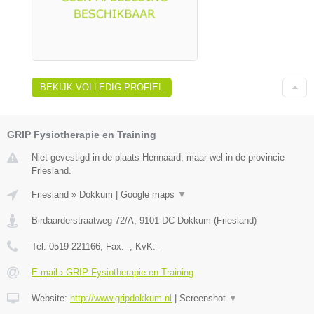
BEKIJK VOLLEDIG PROFIEL
GRIP Fysiotherapie en Training
Niet gevestigd in de plaats Hennaard, maar wel in de provincie
Friesland.
Friesland
»
Dokkum
|
Google maps
▼
Birdaarderstraatweg 72/A
,
9101 DC
Dokkum
(
Friesland
)
Tel:
0519-221166
, Fax:
-
, KvK:
-
E-mail › GRIP Fysiotherapie en Training
Website:
http://www.gripdokkum.nl
|
Screenshot
▼