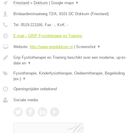
Friesland
»
Dokkum
|
Google maps
▼
Birdaarderstraatweg 72/A
,
9101 DC
Dokkum
(
Friesland
)
Tel:
0519-221166
, Fax:
-
, KvK:
-
E-mail › GRIP Fysiotherapie en Training
Website:
http://www.gripdokkum.nl
|
Screenshot
▼
Grip Fystiotherapie en Training beschikt over een moderne, up-to-
date en
▼
Fysiotherapie, Kinderfysiotherapie, Oedeemtherapie, Begeleiding
(ex-)
▼
Openingstijden onbekend
Sociale media: