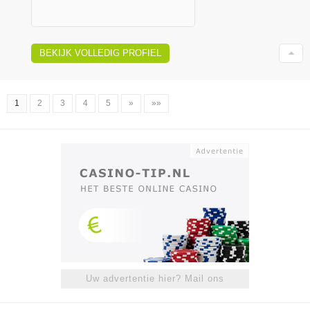
BEKIJK VOLLEDIG PROFIEL
1
2
3
4
5
»
»»
Uw advertentie hier? Mail ons