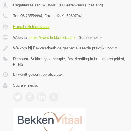
Regentesselaan 37
,
8448 VD
Heerenveen
(
Friesland
)
Tel:
06-23559994
, Fax:
-
, KvK:
52607941
E-mail › Bekkenvitaal
Website:
https://www.bekkenvitaal.nl
|
Screenshot
▼
Welkom bij Bekkenvitaal: de gespecialiseerde praktijk voor
▼
Diensten: Bekkenfysiotherapie, Dry Needling in het bekkengebied,
PTNS
Er wordt gewerkt op afspraak.
Sociale media: