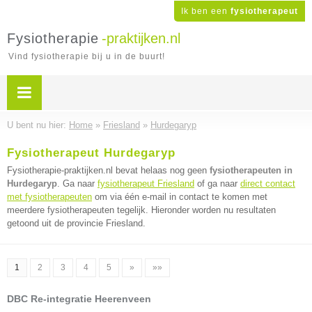
Ik ben een
fysiotherapeut
Fysiotherapie
-praktijken.nl
Vind fysiotherapie bij u in de buurt!
U bent nu hier:
Home
»
Friesland
»
Hurdegaryp
Fysiotherapeut Hurdegaryp
Fysiotherapie-praktijken.nl bevat helaas nog geen
fysiotherapeuten in
Hurdegaryp
. Ga naar
fysiotherapeut Friesland
of ga naar
direct contact
met fysiotherapeuten
om via één e-mail in contact te komen met
meerdere fysiotherapeuten tegelijk. Hieronder worden nu resultaten
getoond uit de provincie Friesland.
1
2
3
4
5
»
»»
DBC Re-integratie Heerenveen