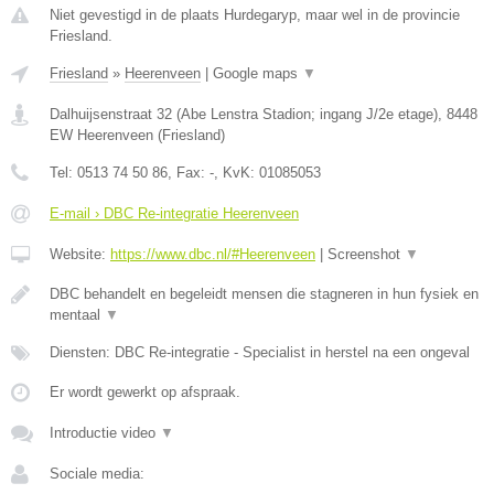
Niet gevestigd in de plaats Hurdegaryp, maar wel in de provincie
Friesland.
Friesland
»
Heerenveen
|
Google maps
▼
Dalhuijsenstraat 32 (Abe Lenstra Stadion; ingang J/2e etage)
,
8448
EW
Heerenveen
(
Friesland
)
Tel:
0513 74 50 86
, Fax:
-
, KvK:
01085053
E-mail › DBC Re-integratie Heerenveen
Website:
https://www.dbc.nl/#Heerenveen
|
Screenshot
▼
DBC behandelt en begeleidt mensen die stagneren in hun fysiek en
mentaal
▼
Diensten: DBC Re-integratie - Specialist in herstel na een ongeval
Er wordt gewerkt op afspraak.
Introductie video
▼
Sociale media: