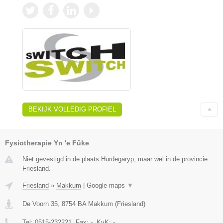
BEKIJK VOLLEDIG PROFIEL
Fysiotherapie Yn 'e Fûke
Niet gevestigd in de plaats Hurdegaryp, maar wel in de provincie
Friesland.
Friesland
»
Makkum
|
Google maps
▼
De Voorn 35
,
8754 BA
Makkum
(
Friesland
)
Tel:
0515-232221
, Fax:
-
, KvK:
-