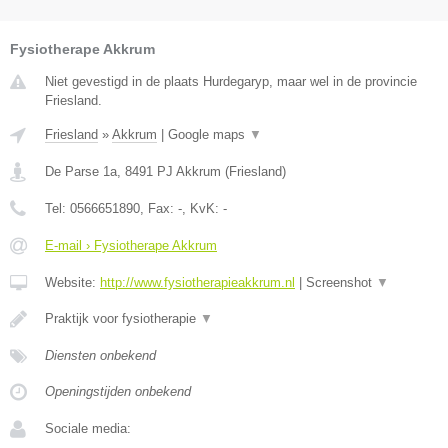
Fysiotherape Akkrum
Niet gevestigd in de plaats Hurdegaryp, maar wel in de provincie
Friesland.
Friesland
»
Akkrum
|
Google maps
▼
De Parse 1a
,
8491 PJ
Akkrum
(
Friesland
)
Tel:
0566651890
, Fax:
-
, KvK:
-
E-mail › Fysiotherape Akkrum
Website:
http://www.fysiotherapieakkrum.nl
|
Screenshot
▼
Praktijk voor fysiotherapie
▼
Diensten onbekend
Openingstijden onbekend
Sociale media: