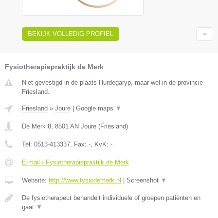
BEKIJK VOLLEDIG PROFIEL
Fysiotherapiepraktijk de Merk
Niet gevestigd in de plaats Hurdegaryp, maar wel in de provincie
Friesland.
Friesland
»
Joure
|
Google maps
▼
De Merk 8
,
8501 AN
Joure
(
Friesland
)
Tel:
0513-413337
, Fax:
-
, KvK:
-
E-mail › Fysiotherapiepraktijk de Merk
Website:
http://www.fysiodemerk.nl
|
Screenshot
▼
De fysiotherapeut behandelt individuele of groepen patiënten en
gaat
▼