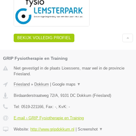
BEKIJK VOLLEDIG PROFIEL
GRIP Fysiotherapie en Training
Niet gevestigd in de plaats Lioessens, maar wel in de provincie
Friesland.
Friesland
»
Dokkum
|
Google maps
▼
Birdaarderstraatweg 72/A
,
9101 DC
Dokkum
(
Friesland
)
Tel:
0519-221166
, Fax:
-
, KvK:
-
E-mail › GRIP Fysiotherapie en Training
Website:
http://www.gripdokkum.nl
|
Screenshot
▼