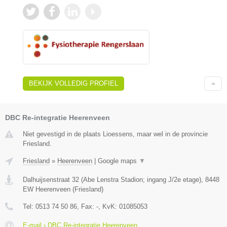
BEKIJK VOLLEDIG PROFIEL
DBC Re-integratie Heerenveen
Niet gevestigd in de plaats Lioessens, maar wel in de provincie
Friesland.
Friesland
»
Heerenveen
|
Google maps
▼
Dalhuijsenstraat 32 (Abe Lenstra Stadion; ingang J/2e etage)
,
8448
EW
Heerenveen
(
Friesland
)
Tel:
0513 74 50 86
, Fax:
-
, KvK:
01085053
E-mail › DBC Re-integratie Heerenveen