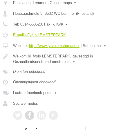
Friesland
»
Lemmer
|
Google maps
▼
Houtsaachmole 9
,
8532 WC
Lemmer
(
Friesland
)
Tel:
0514-563528
, Fax:
-
, KvK:
-
E-mail › Fysio LEMSTERPARK
Website:
http://www.fysiolemsterpark.nl
|
Screenshot
▼
Welkom bij fysio LEMSTERPARK, gevestigd in
Gezondheidscentrum Lemsterpark
▼
Diensten onbekend
Openingstijden onbekend
Laatste facebook posts
▼
Sociale media: