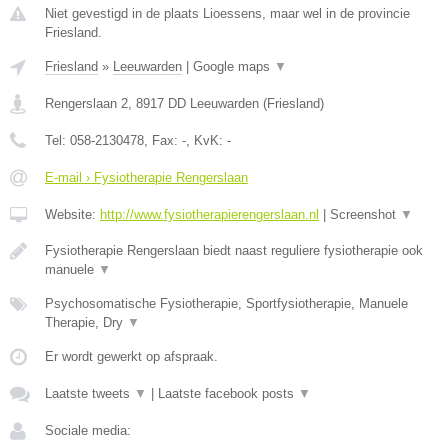
Niet gevestigd in de plaats Lioessens, maar wel in de provincie
Friesland.
Friesland
»
Leeuwarden
|
Google maps
▼
Rengerslaan 2
,
8917 DD
Leeuwarden
(
Friesland
)
Tel:
058-2130478
, Fax:
-
, KvK:
-
E-mail › Fysiotherapie Rengerslaan
Website:
http://www.fysiotherapierengerslaan.nl
|
Screenshot
▼
Fysiotherapie Rengerslaan biedt naast reguliere fysiotherapie ook
manuele
▼
Psychosomatische Fysiotherapie, Sportfysiotherapie, Manuele
Therapie, Dry
▼
Er wordt gewerkt op afspraak.
Laatste tweets
▼
|
Laatste facebook posts
▼
Sociale media: