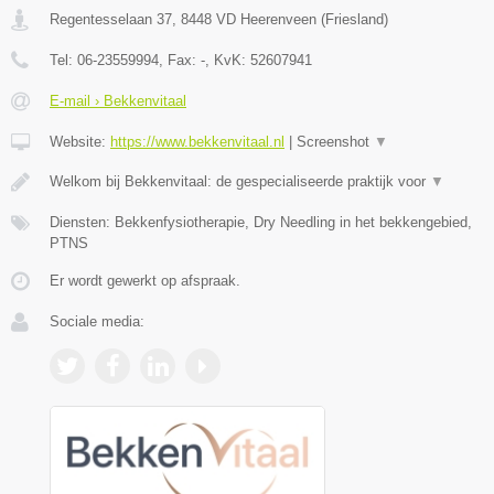
Regentesselaan 37
,
8448 VD
Heerenveen
(
Friesland
)
Tel:
06-23559994
, Fax:
-
, KvK:
52607941
E-mail › Bekkenvitaal
Website:
https://www.bekkenvitaal.nl
|
Screenshot
▼
Welkom bij Bekkenvitaal: de gespecialiseerde praktijk voor
▼
Diensten: Bekkenfysiotherapie, Dry Needling in het bekkengebied,
PTNS
Er wordt gewerkt op afspraak.
Sociale media: