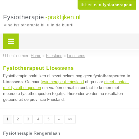
Ik ben een
fysiotherapeut
Fysiotherapie
-praktijken.nl
Vind fysiotherapie bij u in de buurt!
U bent nu hier:
Home
»
Friesland
»
Lioessens
Fysiotherapeut Lioessens
Fysiotherapie-praktijken.nl bevat helaas nog geen
fysiotherapeuten in
Lioessens
. Ga naar
fysiotherapeut Friesland
of ga naar
direct contact
met fysiotherapeuten
om via één e-mail in contact te komen met
meerdere fysiotherapeuten tegelijk. Hieronder worden nu resultaten
getoond uit de provincie Friesland.
1
2
3
4
5
»
»»
Fysiotherapie Rengerslaan