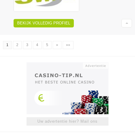
BEKIJK VOLLEDIG PROFIEL
1
2
3
4
5
»
»»
Uw advertentie hier? Mail ons