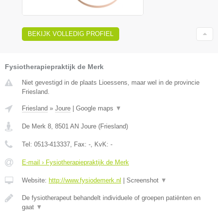
BEKIJK VOLLEDIG PROFIEL
Fysiotherapiepraktijk de Merk
Niet gevestigd in de plaats Lioessens, maar wel in de provincie
Friesland.
Friesland
»
Joure
|
Google maps
▼
De Merk 8
,
8501 AN
Joure
(
Friesland
)
Tel:
0513-413337
, Fax:
-
, KvK:
-
E-mail › Fysiotherapiepraktijk de Merk
Website:
http://www.fysiodemerk.nl
|
Screenshot
▼
De fysiotherapeut behandelt individuele of groepen patiënten en
gaat
▼