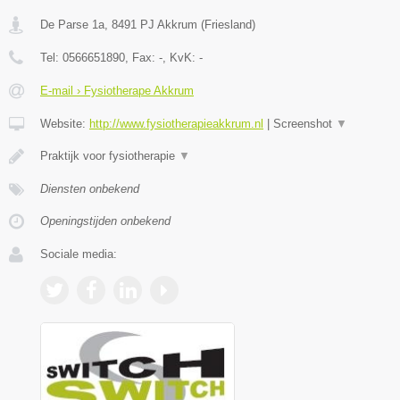
De Parse 1a
,
8491 PJ
Akkrum
(
Friesland
)
Tel:
0566651890
, Fax:
-
, KvK:
-
E-mail › Fysiotherape Akkrum
Website:
http://www.fysiotherapieakkrum.nl
|
Screenshot
▼
Praktijk voor fysiotherapie
▼
Diensten onbekend
Openingstijden onbekend
Sociale media: