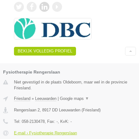
BEKIJK VOLLEDIG PROFIEL
Fysiotherapie Rengerslaan
Niet gevestigd in de plaats Oldeboorn, maar wel in de provincie
Friesland.
Friesland
»
Leeuwarden
|
Google maps
▼
Rengerslaan 2
,
8917 DD
Leeuwarden
(
Friesland
)
Tel:
058-2130478
, Fax:
-
, KvK:
-
E-mail › Fysiotherapie Rengerslaan