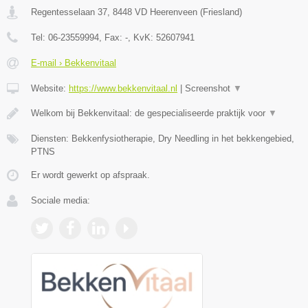
Regentesselaan 37
,
8448 VD
Heerenveen
(
Friesland
)
Tel:
06-23559994
, Fax:
-
, KvK:
52607941
E-mail › Bekkenvitaal
Website:
https://www.bekkenvitaal.nl
|
Screenshot
▼
Welkom bij Bekkenvitaal: de gespecialiseerde praktijk voor
▼
Diensten: Bekkenfysiotherapie, Dry Needling in het bekkengebied,
PTNS
Er wordt gewerkt op afspraak.
Sociale media: