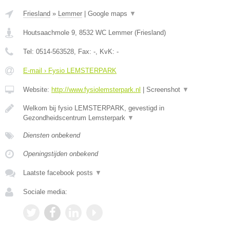
Friesland
»
Lemmer
|
Google maps
▼
Houtsaachmole 9
,
8532 WC
Lemmer
(
Friesland
)
Tel:
0514-563528
, Fax:
-
, KvK:
-
E-mail › Fysio LEMSTERPARK
Website:
http://www.fysiolemsterpark.nl
|
Screenshot
▼
Welkom bij fysio LEMSTERPARK, gevestigd in
Gezondheidscentrum Lemsterpark
▼
Diensten onbekend
Openingstijden onbekend
Laatste facebook posts
▼
Sociale media: