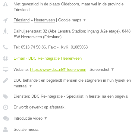
Niet gevestigd in de plaats Oldeboorn, maar wel in de provincie
Friesland.
Friesland
»
Heerenveen
|
Google maps
▼
Dalhuijsenstraat 32 (Abe Lenstra Stadion; ingang J/2e etage)
,
8448
EW
Heerenveen
(
Friesland
)
Tel:
0513 74 50 86
, Fax:
-
, KvK:
01085053
E-mail › DBC Re-integratie Heerenveen
Website:
https://www.dbc.nl/#Heerenveen
|
Screenshot
▼
DBC behandelt en begeleidt mensen die stagneren in hun fysiek en
mentaal
▼
Diensten: DBC Re-integratie - Specialist in herstel na een ongeval
Er wordt gewerkt op afspraak.
Introductie video
▼
Sociale media: