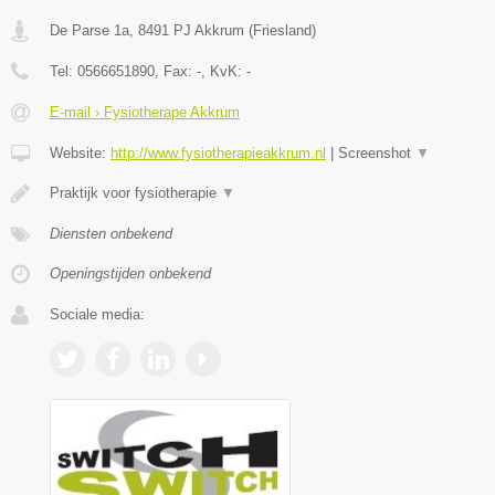
De Parse 1a
,
8491 PJ
Akkrum
(
Friesland
)
Tel:
0566651890
, Fax:
-
, KvK:
-
E-mail › Fysiotherape Akkrum
Website:
http://www.fysiotherapieakkrum.nl
|
Screenshot
▼
Praktijk voor fysiotherapie
▼
Diensten onbekend
Openingstijden onbekend
Sociale media: