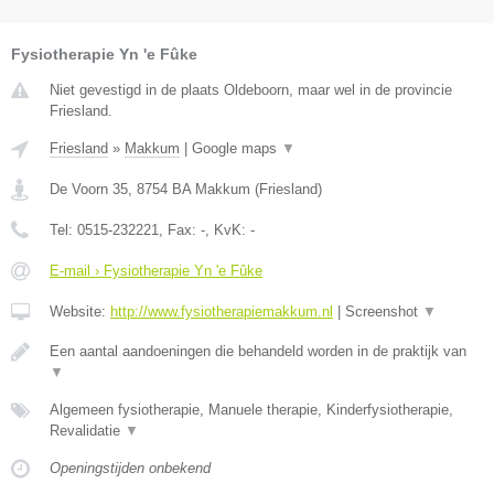
Fysiotherapie Yn 'e Fûke
Niet gevestigd in de plaats Oldeboorn, maar wel in de provincie
Friesland.
Friesland
»
Makkum
|
Google maps
▼
De Voorn 35
,
8754 BA
Makkum
(
Friesland
)
Tel:
0515-232221
, Fax:
-
, KvK:
-
E-mail › Fysiotherapie Yn 'e Fûke
Website:
http://www.fysiotherapiemakkum.nl
|
Screenshot
▼
Een aantal aandoeningen die behandeld worden in de praktijk van
▼
Algemeen fysiotherapie, Manuele therapie, Kinderfysiotherapie,
Revalidatie
▼
Openingstijden onbekend