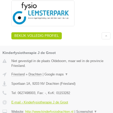
BEKIJK VOLLEDIG PROFIEL
Kinderfysiotherapie J de Groot
Niet gevestigd in de plaats Oldeboorn, maar wel in de provincie
Friesland.
Friesland
»
Drachten
|
Google maps
▼
Sportlaan 1A
,
9203 NV
Drachten
(
Friesland
)
Tel:
0627498003
, Fax:
-
, KvK:
01153282
E-mail › Kinderfysiotherapie J de Groot
Website:
http://www.kinderfysiodrachten.nl
|
Screenshot
▼