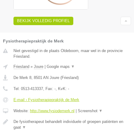
BEKIJK VOLLEDIG PROFIEL
Fysiotherapiepraktijk de Merk
Niet gevestigd in de plaats Oldeboorn, maar wel in de provincie
Friesland.
Friesland
»
Joure
|
Google maps
▼
De Merk 8
,
8501 AN
Joure
(
Friesland
)
Tel:
0513-413337
, Fax:
-
, KvK:
-
E-mail › Fysiotherapiepraktijk de Merk
Website:
http://www.fysiodemerk.nl
|
Screenshot
▼
De fysiotherapeut behandelt individuele of groepen patiënten en
gaat
▼