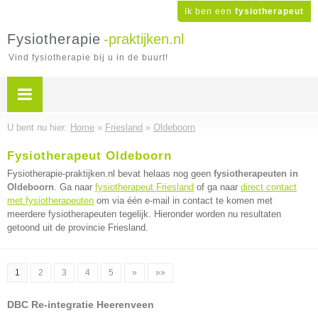
Ik ben een
fysiotherapeut
Fysiotherapie
-praktijken.nl
Vind fysiotherapie bij u in de buurt!
U bent nu hier:
Home
»
Friesland
»
Oldeboorn
Fysiotherapeut Oldeboorn
Fysiotherapie-praktijken.nl bevat helaas nog geen
fysiotherapeuten in
Oldeboorn
. Ga naar
fysiotherapeut Friesland
of ga naar
direct contact
met fysiotherapeuten
om via één e-mail in contact te komen met
meerdere fysiotherapeuten tegelijk. Hieronder worden nu resultaten
getoond uit de provincie Friesland.
1
2
3
4
5
»
»»
DBC Re-integratie Heerenveen