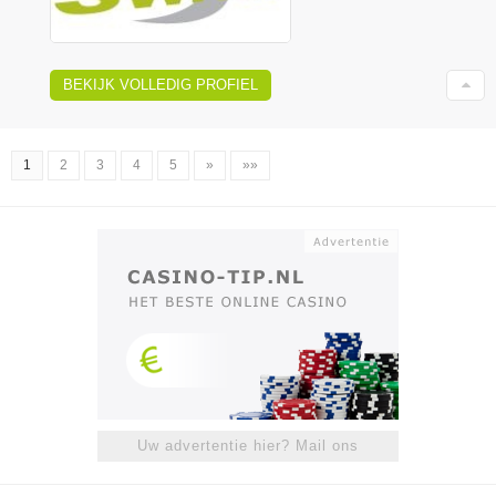
BEKIJK VOLLEDIG PROFIEL
1
2
3
4
5
»
»»
Uw advertentie hier? Mail ons