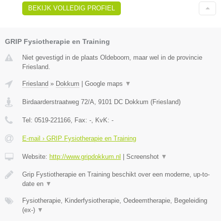
BEKIJK VOLLEDIG PROFIEL
GRIP Fysiotherapie en Training
Niet gevestigd in de plaats Oldeboorn, maar wel in de provincie
Friesland.
Friesland
»
Dokkum
|
Google maps
▼
Birdaarderstraatweg 72/A
,
9101 DC
Dokkum
(
Friesland
)
Tel:
0519-221166
, Fax:
-
, KvK:
-
E-mail › GRIP Fysiotherapie en Training
Website:
http://www.gripdokkum.nl
|
Screenshot
▼
Grip Fystiotherapie en Training beschikt over een moderne, up-to-
date en
▼
Fysiotherapie, Kinderfysiotherapie, Oedeemtherapie, Begeleiding
(ex-)
▼