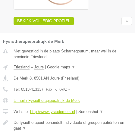
BEKIJK VOLLEDIG PROFIEL
Fysiotherapiepraktijk de Merk
Niet gevestigd in de plaats Scharnegoutum, maar wel in de
provincie Friesland.
Friesland
»
Joure
|
Google maps
▼
De Merk 8
,
8501 AN
Joure
(
Friesland
)
Tel:
0513-413337
, Fax:
-
, KvK:
-
E-mail › Fysiotherapiepraktijk de Merk
Website:
http://www.fysiodemerk.nl
|
Screenshot
▼
De fysiotherapeut behandelt individuele of groepen patiënten en
gaat
▼