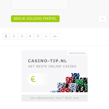
BEKIJK VOLLEDIG PROFIEL
1
2
3
4
5
»
»»
Uw advertentie hier? Mail ons