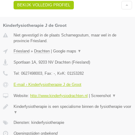
BEKIJK VOLLEDIG PROFIEL
Kinderfysiotherapie J de Groot
Niet gevestigd in de plaats Scharnegoutum, maar wel in de
provincie Friesland.
Friesland
»
Drachten
|
Google maps
▼
Sportlaan 1A
,
9203 NV
Drachten
(
Friesland
)
Tel:
0627498003
, Fax:
-
, KvK:
01153282
E-mail › Kinderfysiotherapie J de Groot
Website:
http://www.kinderfysiodrachten.nl
|
Screenshot
▼
Kinderfysiotherapie is een specialisme binnen de fysiotherapie voor
▼
Diensten: kinderfysiotherapie
Openingstijden onbekend