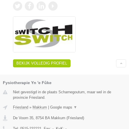
BEKIJK VOLLEDIG PROFIEL
Fysiotherapie Yn 'e Fûke
Niet gevestigd in de plaats Scharnegoutum, maar wel in de
provincie Friesland.
Friesland
»
Makkum
|
Google maps
▼
De Voorn 35
,
8754 BA
Makkum
(
Friesland
)
Tel:
0515-232221
, Fax:
-
, KvK:
-