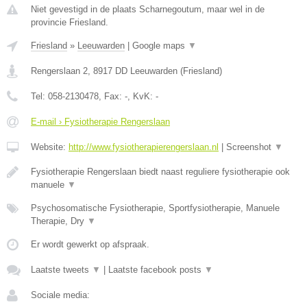
Niet gevestigd in de plaats Scharnegoutum, maar wel in de
provincie Friesland.
Friesland
»
Leeuwarden
|
Google maps
▼
Rengerslaan 2
,
8917 DD
Leeuwarden
(
Friesland
)
Tel:
058-2130478
, Fax:
-
, KvK:
-
E-mail › Fysiotherapie Rengerslaan
Website:
http://www.fysiotherapierengerslaan.nl
|
Screenshot
▼
Fysiotherapie Rengerslaan biedt naast reguliere fysiotherapie ook
manuele
▼
Psychosomatische Fysiotherapie, Sportfysiotherapie, Manuele
Therapie, Dry
▼
Er wordt gewerkt op afspraak.
Laatste tweets
▼
|
Laatste facebook posts
▼
Sociale media: