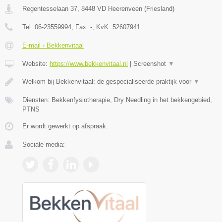
Regentesselaan 37
,
8448 VD
Heerenveen
(
Friesland
)
Tel:
06-23559994
, Fax:
-
, KvK:
52607941
E-mail › Bekkenvitaal
Website:
https://www.bekkenvitaal.nl
|
Screenshot
▼
Welkom bij Bekkenvitaal: de gespecialiseerde praktijk voor
▼
Diensten: Bekkenfysiotherapie, Dry Needling in het bekkengebied,
PTNS
Er wordt gewerkt op afspraak.
Sociale media: