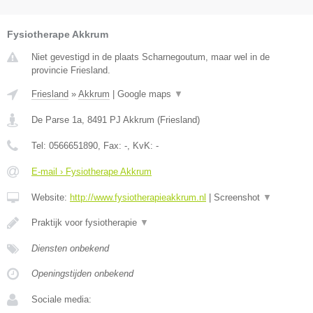
Fysiotherape Akkrum
Niet gevestigd in de plaats Scharnegoutum, maar wel in de
provincie Friesland.
Friesland
»
Akkrum
|
Google maps
▼
De Parse 1a
,
8491 PJ
Akkrum
(
Friesland
)
Tel:
0566651890
, Fax:
-
, KvK:
-
E-mail › Fysiotherape Akkrum
Website:
http://www.fysiotherapieakkrum.nl
|
Screenshot
▼
Praktijk voor fysiotherapie
▼
Diensten onbekend
Openingstijden onbekend
Sociale media: