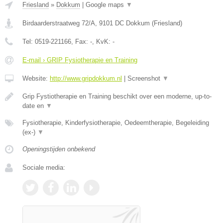
Friesland
»
Dokkum
|
Google maps
▼
Birdaarderstraatweg 72/A
,
9101 DC
Dokkum
(
Friesland
)
Tel:
0519-221166
, Fax:
-
, KvK:
-
E-mail › GRIP Fysiotherapie en Training
Website:
http://www.gripdokkum.nl
|
Screenshot
▼
Grip Fystiotherapie en Training beschikt over een moderne, up-to-
date en
▼
Fysiotherapie, Kinderfysiotherapie, Oedeemtherapie, Begeleiding
(ex-)
▼
Openingstijden onbekend
Sociale media: