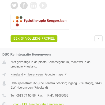
BEKIJK VOLLEDIG PROFIEL
DBC Re-integratie Heerenveen
Niet gevestigd in de plaats Scharnegoutum, maar wel in de
provincie Friesland.
Friesland
»
Heerenveen
|
Google maps
▼
Dalhuijsenstraat 32 (Abe Lenstra Stadion; ingang J/2e etage)
,
8448
EW
Heerenveen
(
Friesland
)
Tel:
0513 74 50 86
, Fax:
-
, KvK:
01085053
E-mail › DBC Re-integratie Heerenveen