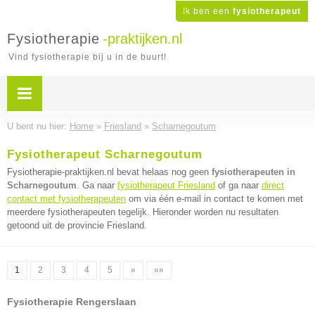
Ik ben een
fysiotherapeut
Fysiotherapie
-praktijken.nl
Vind fysiotherapie bij u in de buurt!
U bent nu hier:
Home
»
Friesland
»
Scharnegoutum
Fysiotherapeut Scharnegoutum
Fysiotherapie-praktijken.nl bevat helaas nog geen
fysiotherapeuten in
Scharnegoutum
. Ga naar
fysiotherapeut Friesland
of ga naar
direct
contact met fysiotherapeuten
om via één e-mail in contact te komen met
meerdere fysiotherapeuten tegelijk. Hieronder worden nu resultaten
getoond uit de provincie Friesland.
1
2
3
4
5
»
»»
Fysiotherapie Rengerslaan