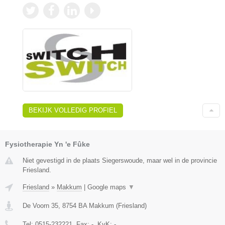
BEKIJK VOLLEDIG PROFIEL
Fysiotherapie Yn 'e Fûke
Niet gevestigd in de plaats Siegerswoude, maar wel in de provincie
Friesland.
Friesland
»
Makkum
|
Google maps
▼
De Voorn 35
,
8754 BA
Makkum
(
Friesland
)
Tel:
0515-232221
, Fax:
-
, KvK:
-