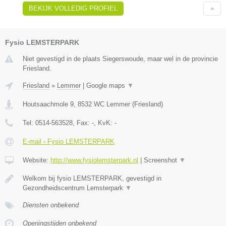
BEKIJK VOLLEDIG PROFIEL
Fysio LEMSTERPARK
Niet gevestigd in de plaats Siegerswoude, maar wel in de provincie
Friesland.
Friesland
»
Lemmer
|
Google maps
▼
Houtsaachmole 9
,
8532 WC
Lemmer
(
Friesland
)
Tel:
0514-563528
, Fax:
-
, KvK:
-
E-mail › Fysio LEMSTERPARK
Website:
http://www.fysiolemsterpark.nl
|
Screenshot
▼
Welkom bij fysio LEMSTERPARK, gevestigd in
Gezondheidscentrum Lemsterpark
▼
Diensten onbekend
Openingstijden onbekend