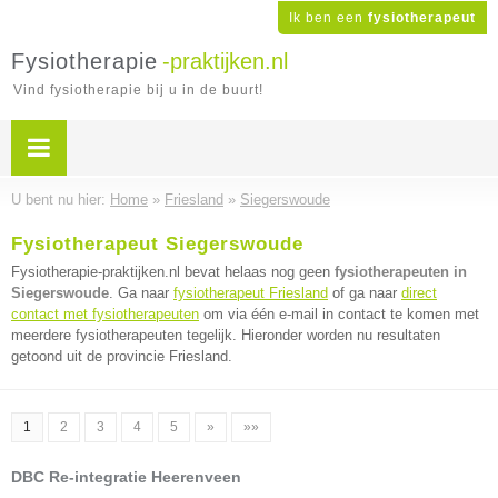
Ik ben een
fysiotherapeut
Fysiotherapie
-praktijken.nl
Vind fysiotherapie bij u in de buurt!
U bent nu hier:
Home
»
Friesland
»
Siegerswoude
Fysiotherapeut Siegerswoude
Fysiotherapie-praktijken.nl bevat helaas nog geen
fysiotherapeuten in
Siegerswoude
. Ga naar
fysiotherapeut Friesland
of ga naar
direct
contact met fysiotherapeuten
om via één e-mail in contact te komen met
meerdere fysiotherapeuten tegelijk. Hieronder worden nu resultaten
getoond uit de provincie Friesland.
1
2
3
4
5
»
»»
DBC Re-integratie Heerenveen