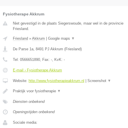
Fysiotherape Akkrum
Niet gevestigd in de plaats Siegerswoude, maar wel in de provincie
Friesland.
Friesland
»
Akkrum
|
Google maps
▼
De Parse 1a
,
8491 PJ
Akkrum
(
Friesland
)
Tel:
0566651890
, Fax:
-
, KvK:
-
E-mail › Fysiotherape Akkrum
Website:
http://www.fysiotherapieakkrum.nl
|
Screenshot
▼
Praktijk voor fysiotherapie
▼
Diensten onbekend
Openingstijden onbekend
Sociale media: