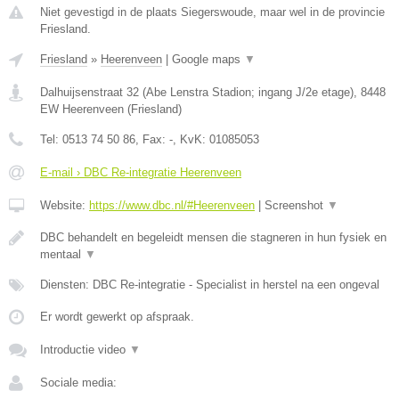
Niet gevestigd in de plaats Siegerswoude, maar wel in de provincie
Friesland.
Friesland
»
Heerenveen
|
Google maps
▼
Dalhuijsenstraat 32 (Abe Lenstra Stadion; ingang J/2e etage)
,
8448
EW
Heerenveen
(
Friesland
)
Tel:
0513 74 50 86
, Fax:
-
, KvK:
01085053
E-mail › DBC Re-integratie Heerenveen
Website:
https://www.dbc.nl/#Heerenveen
|
Screenshot
▼
DBC behandelt en begeleidt mensen die stagneren in hun fysiek en
mentaal
▼
Diensten: DBC Re-integratie - Specialist in herstel na een ongeval
Er wordt gewerkt op afspraak.
Introductie video
▼
Sociale media: