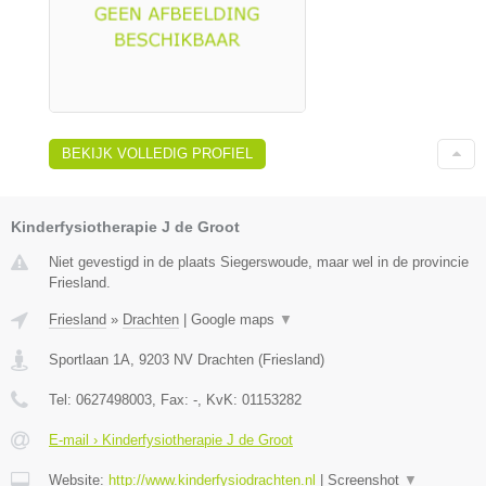
BEKIJK VOLLEDIG PROFIEL
Kinderfysiotherapie J de Groot
Niet gevestigd in de plaats Siegerswoude, maar wel in de provincie
Friesland.
Friesland
»
Drachten
|
Google maps
▼
Sportlaan 1A
,
9203 NV
Drachten
(
Friesland
)
Tel:
0627498003
, Fax:
-
, KvK:
01153282
E-mail › Kinderfysiotherapie J de Groot
Website:
http://www.kinderfysiodrachten.nl
|
Screenshot
▼