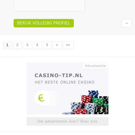
BEKIJK VOLLEDIG PROFIEL
1
2
3
4
5
»
»»
Uw advertentie hier? Mail ons