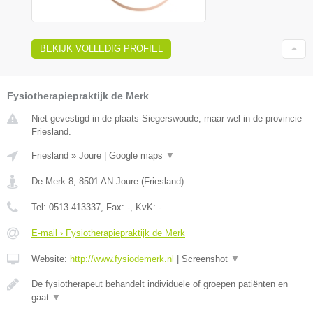
BEKIJK VOLLEDIG PROFIEL
Fysiotherapiepraktijk de Merk
Niet gevestigd in de plaats Siegerswoude, maar wel in de provincie
Friesland.
Friesland
»
Joure
|
Google maps
▼
De Merk 8
,
8501 AN
Joure
(
Friesland
)
Tel:
0513-413337
, Fax:
-
, KvK:
-
E-mail › Fysiotherapiepraktijk de Merk
Website:
http://www.fysiodemerk.nl
|
Screenshot
▼
De fysiotherapeut behandelt individuele of groepen patiënten en
gaat
▼