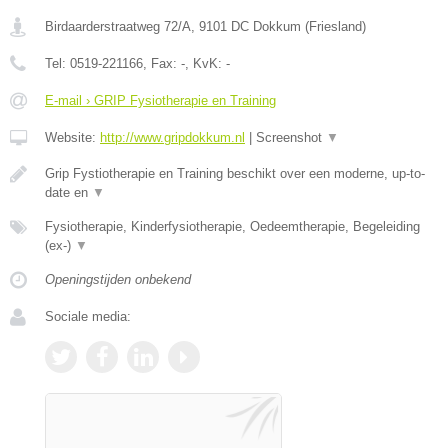
Birdaarderstraatweg 72/A
,
9101 DC
Dokkum
(
Friesland
)
Tel:
0519-221166
, Fax:
-
, KvK:
-
E-mail › GRIP Fysiotherapie en Training
Website:
http://www.gripdokkum.nl
|
Screenshot
▼
Grip Fystiotherapie en Training beschikt over een moderne, up-to-
date en
▼
Fysiotherapie, Kinderfysiotherapie, Oedeemtherapie, Begeleiding
(ex-)
▼
Openingstijden onbekend
Sociale media: