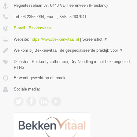
Regentesselaan 37
,
8448 VD
Heerenveen
(
Friesland
)
Tel:
06-23559994
, Fax:
-
, KvK:
52607941
E-mail › Bekkenvitaal
Website:
https://www.bekkenvitaal.nl
|
Screenshot
▼
Welkom bij Bekkenvitaal: de gespecialiseerde praktijk voor
▼
Diensten: Bekkenfysiotherapie, Dry Needling in het bekkengebied,
PTNS
Er wordt gewerkt op afspraak.
Sociale media: