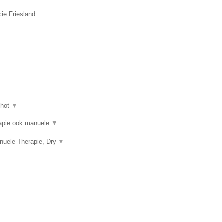
ie Friesland.
shot
▼
erapie ook manuele
▼
nuele Therapie, Dry
▼