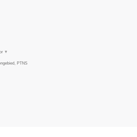
oor
▼
kengebied, PTNS