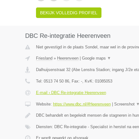
BEKIJK VOLLEDIG PROFIEL
DBC Re-integratie Heerenveen
Niet gevestigd in de plaats Sondel, maar wel in de provinc
Friesland
»
Heerenveen
|
Google maps
▼
Dalhuijsenstraat 32 (Abe Lenstra Stadion; ingang J/2e et
Tel:
0513 74 50 86
, Fax:
-
, KvK:
01085053
E-mail › DBC Re-integratie Heerenveen
Website:
https://www.dbc.nl/#Heerenveen
|
Screenshot
DBC behandelt en begeleidt mensen die stagneren in hun
Diensten: DBC Re-integratie - Specialist in herstel na ee
Er wordt gewerkt op afspraak.