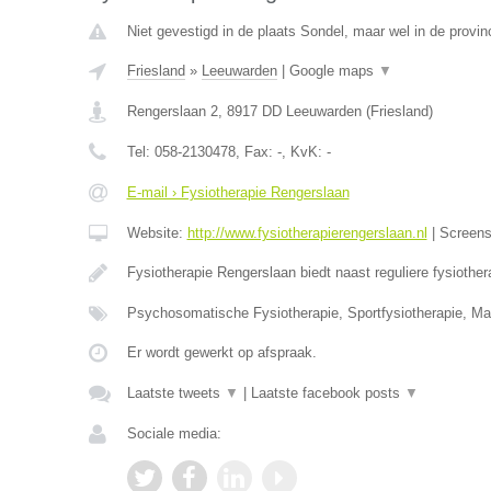
Niet gevestigd in de plaats Sondel, maar wel in de provinc
Friesland
»
Leeuwarden
|
Google maps
▼
Rengerslaan 2
,
8917 DD
Leeuwarden
(
Friesland
)
Tel:
058-2130478
, Fax:
-
, KvK:
-
E-mail › Fysiotherapie Rengerslaan
Website:
http://www.fysiotherapierengerslaan.nl
|
Screen
Fysiotherapie Rengerslaan biedt naast reguliere fysioth
Psychosomatische Fysiotherapie, Sportfysiotherapie, Ma
Er wordt gewerkt op afspraak.
Laatste tweets
▼
|
Laatste facebook posts
▼
Sociale media: