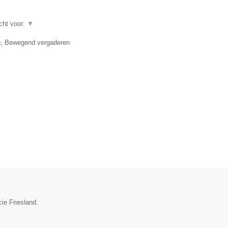
echt voor:
▼
en, Bewegend vergaderen
ie Friesland.