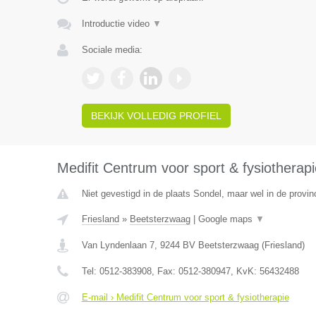
Introductie video
▼
Sociale media:
BEKIJK VOLLEDIG PROFIEL
Medifit Centrum voor sport & fysiotherapi
Niet gevestigd in de plaats Sondel, maar wel in de provinc
Friesland
»
Beetsterzwaag
|
Google maps
▼
Van Lyndenlaan 7
,
9244 BV
Beetsterzwaag
(
Friesland
)
Tel:
0512-383908
, Fax:
0512-380947
, KvK:
56432488
E-mail › Medifit Centrum voor sport & fysiotherapie