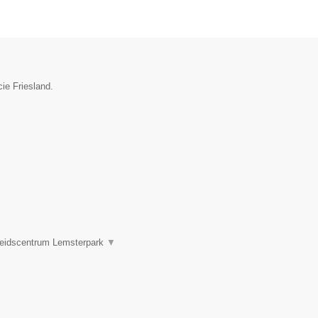
ie Friesland.
eidscentrum Lemsterpark
▼