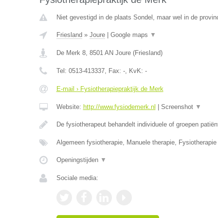
Niet gevestigd in de plaats Sondel, maar wel in de provinc
Friesland
»
Joure
|
Google maps
▼
De Merk 8
,
8501 AN
Joure
(
Friesland
)
Tel:
0513-413337
, Fax:
-
, KvK:
-
E-mail › Fysiotherapiepraktijk de Merk
Website:
http://www.fysiodemerk.nl
|
Screenshot
▼
De fysiotherapeut behandelt individuele of groepen patië
Algemeen fysiotherapie, Manuele therapie, Fysiotherapie 
Openingstijden
▼
Sociale media: