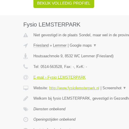
BEKIJK VOLLEDIG PROFIEL
Fysio LEMSTERPARK
Niet gevestigd in de plaats Sondel, maar wel in de provinc
Friesland
»
Lemmer
|
Google maps
▼
Houtsaachmole 9
,
8532 WC
Lemmer
(
Friesland
)
Tel:
0514-563528
, Fax:
-
, KvK:
-
E-mail › Fysio LEMSTERPARK
Website:
http://www.fysiolemsterpark.nl
|
Screenshot
▼
Welkom bij fysio LEMSTERPARK, gevestigd in Gezondh
Diensten onbekend
Openingstijden onbekend