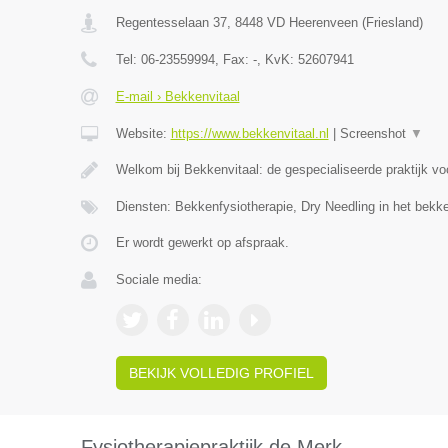
Regentesselaan 37
,
8448 VD
Heerenveen
(
Friesland
)
Tel:
06-23559994
, Fax:
-
, KvK:
52607941
E-mail › Bekkenvitaal
Website:
https://www.bekkenvitaal.nl
|
Screenshot
▼
Welkom bij Bekkenvitaal: de gespecialiseerde praktijk v
Diensten: Bekkenfysiotherapie, Dry Needling in het bek
Er wordt gewerkt op afspraak.
Sociale media:
BEKIJK VOLLEDIG PROFIEL
Fysiotherapiepraktijk de Merk