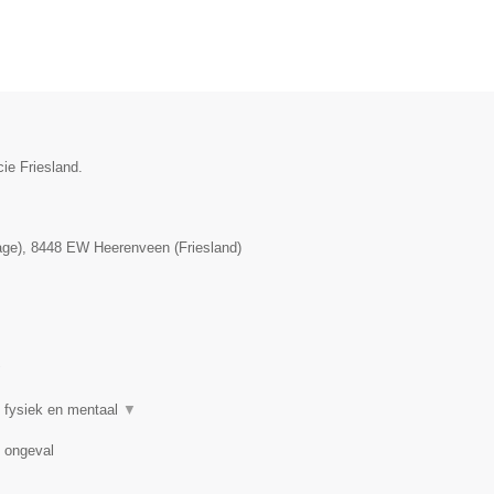
ie Friesland.
age)
,
8448 EW
Heerenveen
(
Friesland
)
▼
 fysiek en mentaal
▼
n ongeval