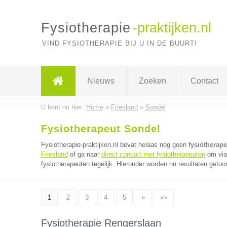
Fysiotherapie
-praktijken.nl
VIND FYSIOTHERAPIE BIJ U IN DE BUURT!
Nieuws
Zoeken
Contact
U bent nu hier:
Home
»
Friesland
»
Sondel
Fysiotherapeut Sondel
Fysiotherapie-praktijken.nl bevat helaas nog geen
fysiotherap
Friesland
of ga naar
direct contact met fysiotherapeuten
om via 
fysiotherapeuten tegelijk. Hieronder worden nu resultaten getoon
1
2
3
4
5
»
»»
Fysiotherapie Rengerslaan