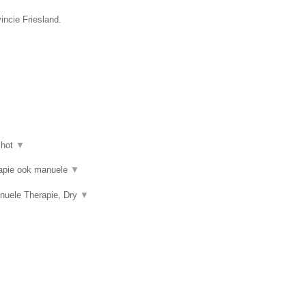
incie Friesland.
shot
▼
erapie ook manuele
▼
nuele Therapie, Dry
▼