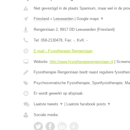
Niet gevestigd in de plaats Spannum, maar wel in de prov
Friesland
»
Leeuwarden
|
Google maps
▼
Rengerslaan 2
,
8917 DD
Leeuwarden
(
Friesland
)
Tel:
058-2130478
, Fax:
-
, KvK:
-
E-mail › Fysiotherapie Rengerslaan
Website:
http://www.fysiotherapierengerslaan.nl
|
Screen
Fysiotherapie Rengerslaan biedt naast reguliere fysioth
Psychosomatische Fysiotherapie, Sportfysiotherapie, Ma
Er wordt gewerkt op afspraak.
Laatste tweets
▼
|
Laatste facebook posts
▼
Sociale media: