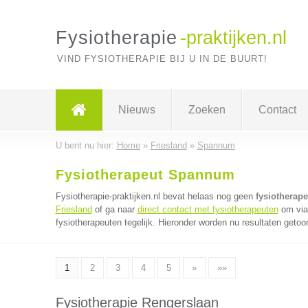
Fysiotherapie
-praktijken.nl
VIND FYSIOTHERAPIE BIJ U IN DE BUURT!
Nieuws
Zoeken
Contact
U bent nu hier:
Home
»
Friesland
»
Spannum
Fysiotherapeut Spannum
Fysiotherapie-praktijken.nl bevat helaas nog geen
fysiotherap
Friesland
of ga naar
direct contact met fysiotherapeuten
om via 
fysiotherapeuten tegelijk. Hieronder worden nu resultaten getoon
1
2
3
4
5
»
»»
Fysiotherapie Rengerslaan