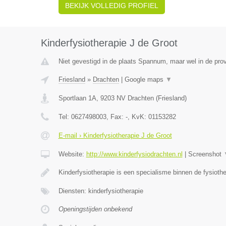
BEKIJK VOLLEDIG PROFIEL
Kinderfysiotherapie J de Groot
Niet gevestigd in de plaats Spannum, maar wel in de prov
Friesland
»
Drachten
|
Google maps
▼
Sportlaan 1A
,
9203 NV
Drachten
(
Friesland
)
Tel:
0627498003
, Fax:
-
, KvK:
01153282
E-mail › Kinderfysiotherapie J de Groot
Website:
http://www.kinderfysiodrachten.nl
|
Screenshot
Kinderfysiotherapie is een specialisme binnen de fysioth
Diensten: kinderfysiotherapie
Openingstijden onbekend