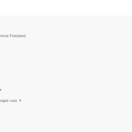
incie Friesland.
▼
erapie voor
▼