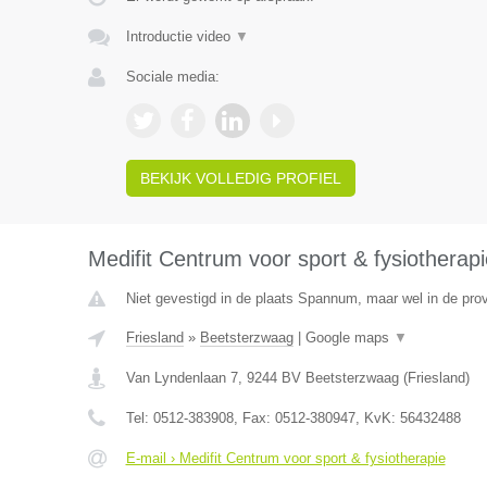
Introductie video
▼
Sociale media:
BEKIJK VOLLEDIG PROFIEL
Medifit Centrum voor sport & fysiotherapi
Niet gevestigd in de plaats Spannum, maar wel in de prov
Friesland
»
Beetsterzwaag
|
Google maps
▼
Van Lyndenlaan 7
,
9244 BV
Beetsterzwaag
(
Friesland
)
Tel:
0512-383908
, Fax:
0512-380947
, KvK:
56432488
E-mail › Medifit Centrum voor sport & fysiotherapie