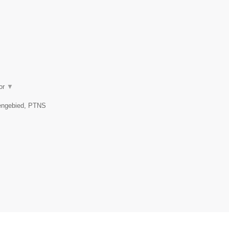
oor
▼
kengebied, PTNS