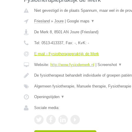
Niet gevestigd in de plaats Spannum, maar wel in de prov
Friesland
»
Joure
|
Google maps
▼
De Merk 8
,
8501 AN
Joure
(
Friesland
)
Tel:
0513-413337
, Fax:
-
, KvK:
-
E-mail › Fysiotherapiepraktijk de Merk
Website:
http://www.fysiodemerk.nl
|
Screenshot
▼
De fysiotherapeut behandelt individuele of groepen patië
Algemeen fysiotherapie, Manuele therapie, Fysiotherapie 
Openingstijden
▼
Sociale media: