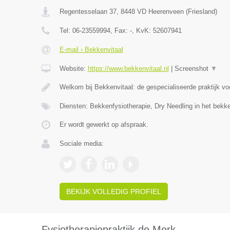
Regentesselaan 37
,
8448 VD
Heerenveen
(
Friesland
)
Tel:
06-23559994
, Fax:
-
, KvK:
52607941
E-mail › Bekkenvitaal
Website:
https://www.bekkenvitaal.nl
|
Screenshot
▼
Welkom bij Bekkenvitaal: de gespecialiseerde praktijk v
Diensten: Bekkenfysiotherapie, Dry Needling in het bek
Er wordt gewerkt op afspraak.
Sociale media:
BEKIJK VOLLEDIG PROFIEL
Fysiotherapiepraktijk de Merk