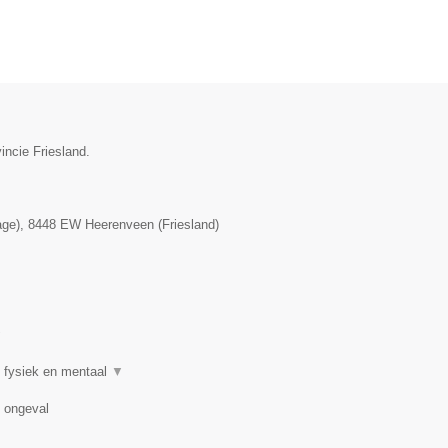
incie Friesland.
age)
,
8448 EW
Heerenveen
(
Friesland
)
▼
 fysiek en mentaal
▼
n ongeval