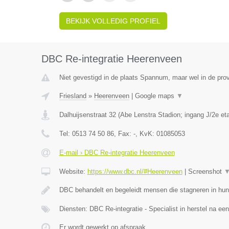
BEKIJK VOLLEDIG PROFIEL
DBC Re-integratie Heerenveen
Niet gevestigd in de plaats Spannum, maar wel in de prov
Friesland
»
Heerenveen
|
Google maps
▼
Dalhuijsenstraat 32 (Abe Lenstra Stadion; ingang J/2e et
Tel:
0513 74 50 86
, Fax:
-
, KvK:
01085053
E-mail › DBC Re-integratie Heerenveen
Website:
https://www.dbc.nl/#Heerenveen
|
Screenshot
DBC behandelt en begeleidt mensen die stagneren in hun
Diensten: DBC Re-integratie - Specialist in herstel na ee
Er wordt gewerkt op afspraak.