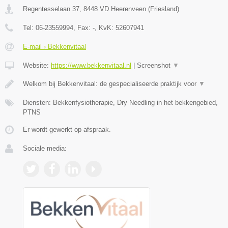
Regentesselaan 37
,
8448 VD
Heerenveen
(
Friesland
)
Tel:
06-23559994
, Fax:
-
, KvK:
52607941
E-mail › Bekkenvitaal
Website:
https://www.bekkenvitaal.nl
|
Screenshot
▼
Welkom bij Bekkenvitaal: de gespecialiseerde praktijk voor
▼
Diensten: Bekkenfysiotherapie, Dry Needling in het bekkengebied,
PTNS
Er wordt gewerkt op afspraak.
Sociale media: