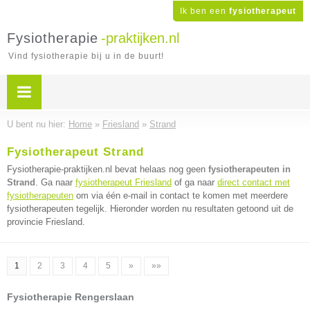
Ik ben een
fysiotherapeut
Fysiotherapie
-praktijken.nl
Vind fysiotherapie bij u in de buurt!
U bent nu hier:
Home
»
Friesland
»
Strand
Fysiotherapeut Strand
Fysiotherapie-praktijken.nl bevat helaas nog geen
fysiotherapeuten in
Strand
. Ga naar
fysiotherapeut Friesland
of ga naar
direct contact met
fysiotherapeuten
om via één e-mail in contact te komen met meerdere
fysiotherapeuten tegelijk. Hieronder worden nu resultaten getoond uit de
provincie Friesland.
1
2
3
4
5
»
»»
Fysiotherapie Rengerslaan