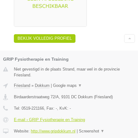
BEKIJK VOLLEDIG PROFIEL
GRIP Fysiotherapie en Training
Niet gevestigd in de plaats Strand, maar wel in de provincie
Friesland.
Friesland
»
Dokkum
|
Google maps
▼
Birdaarderstraatweg 72/A
,
9101 DC
Dokkum
(
Friesland
)
Tel:
0519-221166
, Fax:
-
, KvK:
-
E-mail › GRIP Fysiotherapie en Training
Website:
http://www.gripdokkum.nl
|
Screenshot
▼