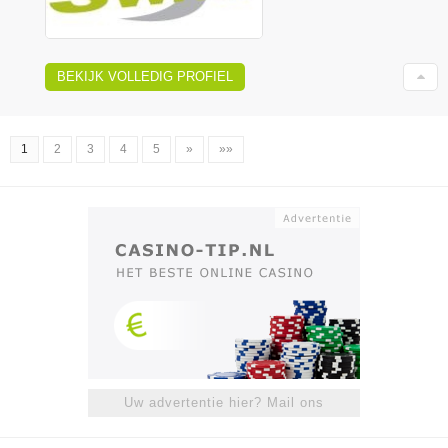
BEKIJK VOLLEDIG PROFIEL
1
2
3
4
5
»
»»
Uw advertentie hier? Mail ons