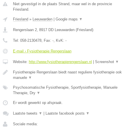
Niet gevestigd in de plaats Strand, maar wel in de provincie
Friesland.
Friesland
»
Leeuwarden
|
Google maps
▼
Rengerslaan 2
,
8917 DD
Leeuwarden
(
Friesland
)
Tel:
058-2130478
, Fax:
-
, KvK:
-
E-mail › Fysiotherapie Rengerslaan
Website:
http://www.fysiotherapierengerslaan.nl
|
Screenshot
▼
Fysiotherapie Rengerslaan biedt naast reguliere fysiotherapie ook
manuele
▼
Psychosomatische Fysiotherapie, Sportfysiotherapie, Manuele
Therapie, Dry
▼
Er wordt gewerkt op afspraak.
Laatste tweets
▼
|
Laatste facebook posts
▼
Sociale media: