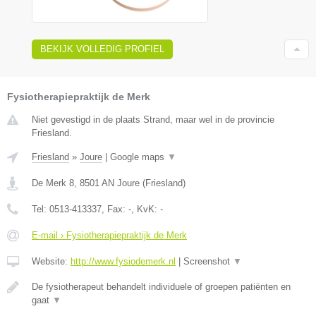
BEKIJK VOLLEDIG PROFIEL
Fysiotherapiepraktijk de Merk
Niet gevestigd in de plaats Strand, maar wel in de provincie
Friesland.
Friesland
»
Joure
|
Google maps
▼
De Merk 8
,
8501 AN
Joure
(
Friesland
)
Tel:
0513-413337
, Fax:
-
, KvK:
-
E-mail › Fysiotherapiepraktijk de Merk
Website:
http://www.fysiodemerk.nl
|
Screenshot
▼
De fysiotherapeut behandelt individuele of groepen patiënten en
gaat
▼