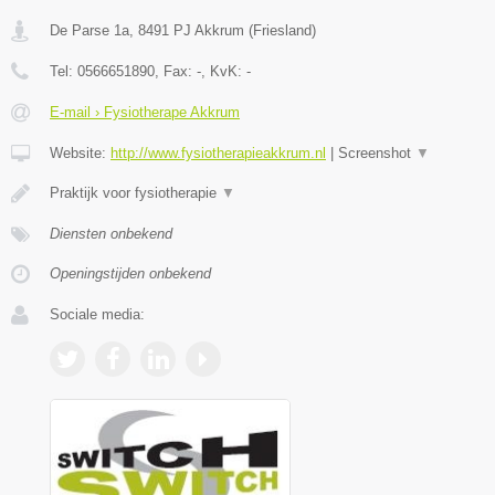
De Parse 1a
,
8491 PJ
Akkrum
(
Friesland
)
Tel:
0566651890
, Fax:
-
, KvK:
-
E-mail › Fysiotherape Akkrum
Website:
http://www.fysiotherapieakkrum.nl
|
Screenshot
▼
Praktijk voor fysiotherapie
▼
Diensten onbekend
Openingstijden onbekend
Sociale media: