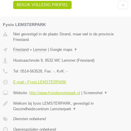
BEKIJK VOLLEDIG PROFIEL
Fysio LEMSTERPARK
Niet gevestigd in de plaats Strand, maar wel in de provincie
Friesland.
Friesland
»
Lemmer
|
Google maps
▼
Houtsaachmole 9
,
8532 WC
Lemmer
(
Friesland
)
Tel:
0514-563528
, Fax:
-
, KvK:
-
E-mail › Fysio LEMSTERPARK
Website:
http://www.fysiolemsterpark.nl
|
Screenshot
▼
Welkom bij fysio LEMSTERPARK, gevestigd in
Gezondheidscentrum Lemsterpark
▼
Diensten onbekend
Openingstijden onbekend