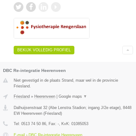
BEKIJK VOLLEDIG PROFIEL
DBC Re-integratie Heerenveen
Niet gevestigd in de plaats Strand, maar wel in de provincie
Friesland.
Friesland
»
Heerenveen
|
Google maps
▼
Dalhuijsenstraat 32 (Abe Lenstra Stadion; ingang J/2e etage)
,
8448
EW
Heerenveen
(
Friesland
)
Tel:
0513 74 50 86
, Fax:
-
, KvK:
01085053
E-mail › DBC Re-integratie Heerenveen