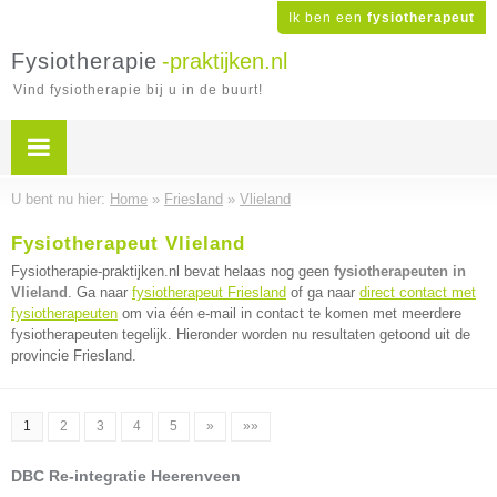
Ik ben een
fysiotherapeut
Fysiotherapie
-praktijken.nl
Vind fysiotherapie bij u in de buurt!
U bent nu hier:
Home
»
Friesland
»
Vlieland
Fysiotherapeut Vlieland
Fysiotherapie-praktijken.nl bevat helaas nog geen
fysiotherapeuten in
Vlieland
. Ga naar
fysiotherapeut Friesland
of ga naar
direct contact met
fysiotherapeuten
om via één e-mail in contact te komen met meerdere
fysiotherapeuten tegelijk. Hieronder worden nu resultaten getoond uit de
provincie Friesland.
1
2
3
4
5
»
»»
DBC Re-integratie Heerenveen