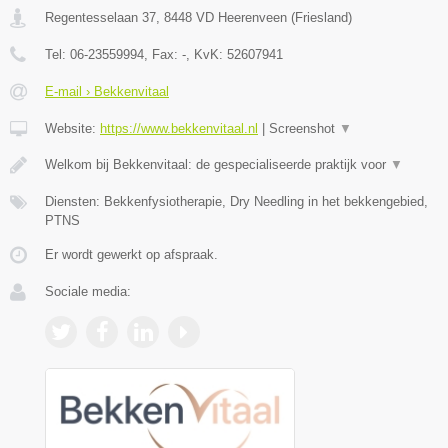
Regentesselaan 37
,
8448 VD
Heerenveen
(
Friesland
)
Tel:
06-23559994
, Fax:
-
, KvK:
52607941
E-mail › Bekkenvitaal
Website:
https://www.bekkenvitaal.nl
|
Screenshot
▼
Welkom bij Bekkenvitaal: de gespecialiseerde praktijk voor
▼
Diensten: Bekkenfysiotherapie, Dry Needling in het bekkengebied,
PTNS
Er wordt gewerkt op afspraak.
Sociale media: