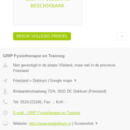
BEKIJK VOLLEDIG PROFIEL
GRIP Fysiotherapie en Training
Niet gevestigd in de plaats Vlieland, maar wel in de provincie
Friesland.
Friesland
»
Dokkum
|
Google maps
▼
Birdaarderstraatweg 72/A
,
9101 DC
Dokkum
(
Friesland
)
Tel:
0519-221166
, Fax:
-
, KvK:
-
E-mail › GRIP Fysiotherapie en Training
Website:
http://www.gripdokkum.nl
|
Screenshot
▼