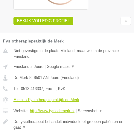
BEKIJK VOLLEDIG PROFIEL
Fysiotherapiepraktijk de Merk
Niet gevestigd in de plaats Vlieland, maar wel in de provincie
Friesland.
Friesland
»
Joure
|
Google maps
▼
De Merk 8
,
8501 AN
Joure
(
Friesland
)
Tel:
0513-413337
, Fax:
-
, KvK:
-
E-mail › Fysiotherapiepraktijk de Merk
Website:
http://www.fysiodemerk.nl
|
Screenshot
▼
De fysiotherapeut behandelt individuele of groepen patiënten en
gaat
▼