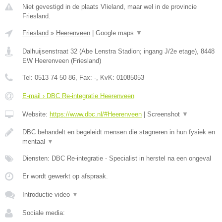
Niet gevestigd in de plaats Vlieland, maar wel in de provincie
Friesland.
Friesland
»
Heerenveen
|
Google maps
▼
Dalhuijsenstraat 32 (Abe Lenstra Stadion; ingang J/2e etage)
,
8448
EW
Heerenveen
(
Friesland
)
Tel:
0513 74 50 86
, Fax:
-
, KvK:
01085053
E-mail › DBC Re-integratie Heerenveen
Website:
https://www.dbc.nl/#Heerenveen
|
Screenshot
▼
DBC behandelt en begeleidt mensen die stagneren in hun fysiek en
mentaal
▼
Diensten: DBC Re-integratie - Specialist in herstel na een ongeval
Er wordt gewerkt op afspraak.
Introductie video
▼
Sociale media: