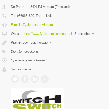
De Parse 1a
,
8491 PJ
Akkrum
(
Friesland
)
Tel:
0566651890
, Fax:
-
, KvK:
-
E-mail › Fysiotherape Akkrum
Website:
http://www.fysiotherapieakkrum.nl
|
Screenshot
▼
Praktijk voor fysiotherapie
▼
Diensten onbekend
Openingstijden onbekend
Sociale media: