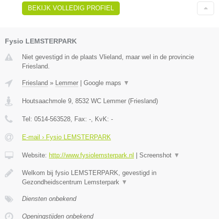
BEKIJK VOLLEDIG PROFIEL
Fysio LEMSTERPARK
Niet gevestigd in de plaats Vlieland, maar wel in de provincie
Friesland.
Friesland
»
Lemmer
|
Google maps
▼
Houtsaachmole 9
,
8532 WC
Lemmer
(
Friesland
)
Tel:
0514-563528
, Fax:
-
, KvK:
-
E-mail › Fysio LEMSTERPARK
Website:
http://www.fysiolemsterpark.nl
|
Screenshot
▼
Welkom bij fysio LEMSTERPARK, gevestigd in
Gezondheidscentrum Lemsterpark
▼
Diensten onbekend
Openingstijden onbekend