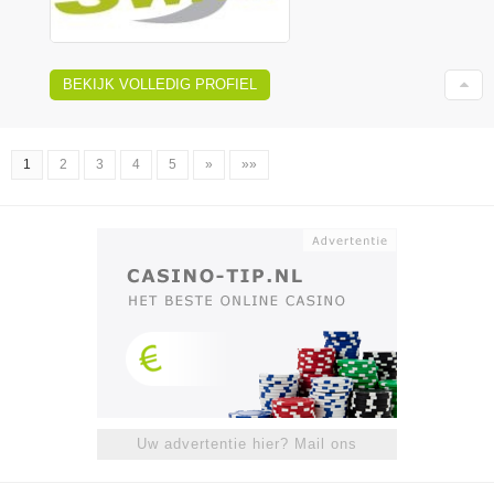
BEKIJK VOLLEDIG PROFIEL
1
2
3
4
5
»
»»
Uw advertentie hier? Mail ons