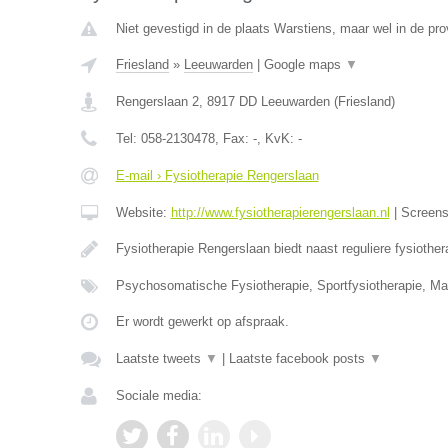
Niet gevestigd in de plaats Warstiens, maar wel in de pro
Friesland
»
Leeuwarden
|
Google maps
▼
Rengerslaan 2
,
8917 DD
Leeuwarden
(
Friesland
)
Tel:
058-2130478
, Fax:
-
, KvK:
-
E-mail › Fysiotherapie Rengerslaan
Website:
http://www.fysiotherapierengerslaan.nl
|
Screen
Fysiotherapie Rengerslaan biedt naast reguliere fysioth
Psychosomatische Fysiotherapie, Sportfysiotherapie, Ma
Er wordt gewerkt op afspraak.
Laatste tweets
▼
|
Laatste facebook posts
▼
Sociale media: