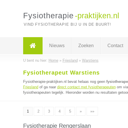
Fysiotherapie
-praktijken.nl
VIND FYSIOTHERAPIE BIJ U IN DE BUURT!
Nieuws
Zoeken
Contact
U bent nu hier:
Home
»
Friesland
»
Warstiens
Fysiotherapeut Warstiens
Fysiotherapie-praktijken.nl bevat helaas nog geen
fysiotherape
Friesland
of ga naar
direct contact met fysiotherapeuten
om via 
fysiotherapeuten tegelijk. Hieronder worden nu resultaten getoon
1
2
3
4
5
»
»»
Fysiotherapie Rengerslaan