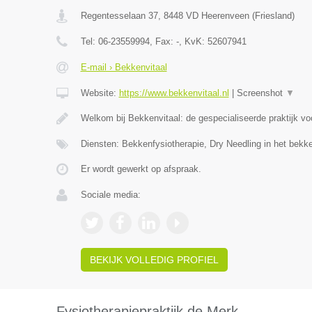
Regentesselaan 37
,
8448 VD
Heerenveen
(
Friesland
)
Tel:
06-23559994
, Fax:
-
, KvK:
52607941
E-mail › Bekkenvitaal
Website:
https://www.bekkenvitaal.nl
|
Screenshot
▼
Welkom bij Bekkenvitaal: de gespecialiseerde praktijk v
Diensten: Bekkenfysiotherapie, Dry Needling in het bek
Er wordt gewerkt op afspraak.
Sociale media:
BEKIJK VOLLEDIG PROFIEL
Fysiotherapiepraktijk de Merk