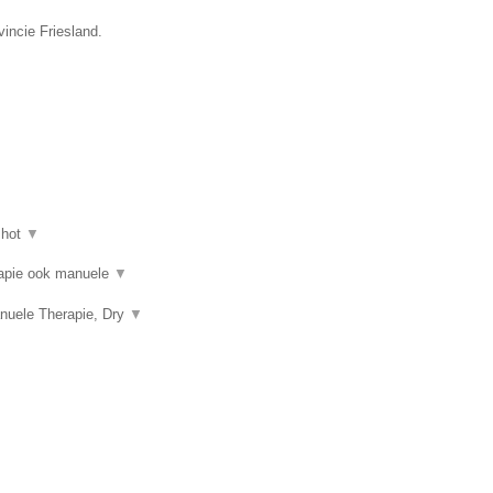
vincie Friesland.
shot
▼
erapie ook manuele
▼
nuele Therapie, Dry
▼