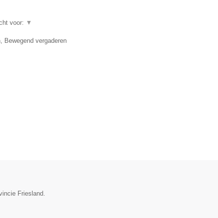
echt voor:
▼
en, Bewegend vergaderen
vincie Friesland.