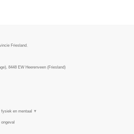
vincie Friesland.
age)
,
8448 EW
Heerenveen
(
Friesland
)
▼
 fysiek en mentaal
▼
n ongeval