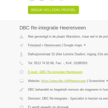
BEKIJK VOLLEDIG PROFIEL
DBC Re-integratie Heerenveen
Niet gevestigd in de plaats Warstiens, maar wel in de pro
Friesland
»
Heerenveen
|
Google maps
▼
Dalhuijsenstraat 32 (Abe Lenstra Stadion; ingang J/2e et
Tel:
0513 74 50 86
, Fax:
-
, KvK:
01085053
E-mail › DBC Re-integratie Heerenveen
Website:
https://www.dbc.nl/#Heerenveen
|
Screenshot
DBC behandelt en begeleidt mensen die stagneren in hun
Diensten: DBC Re-integratie - Specialist in herstel na ee
Er wordt gewerkt op afspraak.