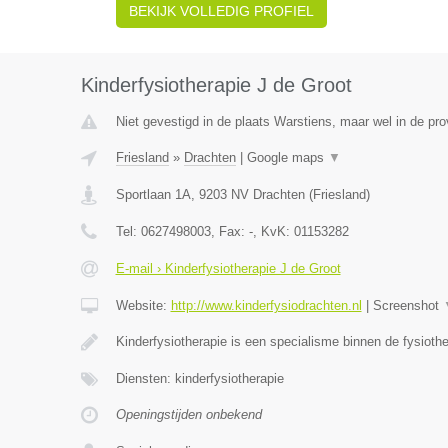
BEKIJK VOLLEDIG PROFIEL
Kinderfysiotherapie J de Groot
Niet gevestigd in de plaats Warstiens, maar wel in de pro
Friesland
»
Drachten
|
Google maps
▼
Sportlaan 1A
,
9203 NV
Drachten
(
Friesland
)
Tel:
0627498003
, Fax:
-
, KvK:
01153282
E-mail › Kinderfysiotherapie J de Groot
Website:
http://www.kinderfysiodrachten.nl
|
Screenshot
Kinderfysiotherapie is een specialisme binnen de fysioth
Diensten: kinderfysiotherapie
Openingstijden onbekend