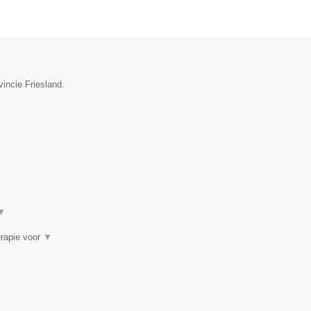
vincie Friesland.
▼
erapie voor
▼