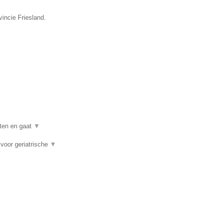
vincie Friesland.
nten en gaat
▼
voor geriatrische
▼