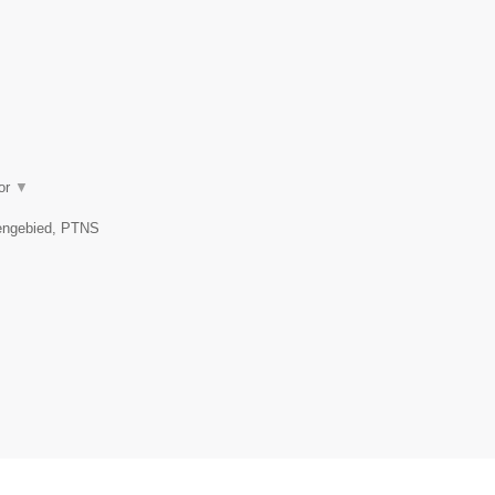
oor
▼
kengebied, PTNS