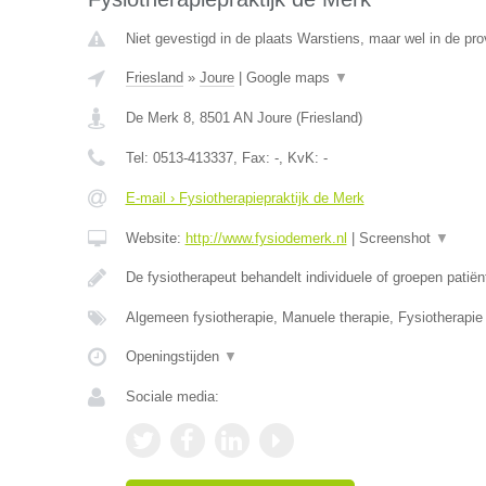
Niet gevestigd in de plaats Warstiens, maar wel in de pro
Friesland
»
Joure
|
Google maps
▼
De Merk 8
,
8501 AN
Joure
(
Friesland
)
Tel:
0513-413337
, Fax:
-
, KvK:
-
E-mail › Fysiotherapiepraktijk de Merk
Website:
http://www.fysiodemerk.nl
|
Screenshot
▼
De fysiotherapeut behandelt individuele of groepen patië
Algemeen fysiotherapie, Manuele therapie, Fysiotherapie 
Openingstijden
▼
Sociale media: