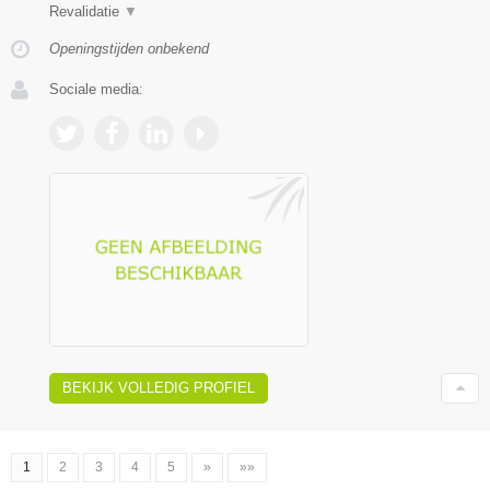
Revalidatie
▼
Openingstijden onbekend
Sociale media:
BEKIJK VOLLEDIG PROFIEL
1
2
3
4
5
»
»»