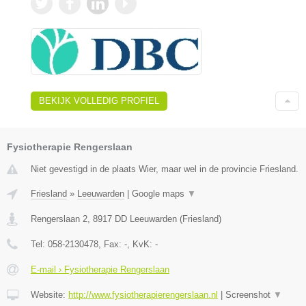
BEKIJK VOLLEDIG PROFIEL
Fysiotherapie Rengerslaan
Niet gevestigd in de plaats Wier, maar wel in de provincie Friesland.
Friesland
»
Leeuwarden
|
Google maps
▼
Rengerslaan 2
,
8917 DD
Leeuwarden
(
Friesland
)
Tel:
058-2130478
, Fax:
-
, KvK:
-
E-mail › Fysiotherapie Rengerslaan
Website:
http://www.fysiotherapierengerslaan.nl
|
Screenshot
▼