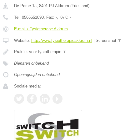
De Parse 1a
,
8491 PJ
Akkrum
(
Friesland
)
Tel:
0566651890
, Fax:
-
, KvK:
-
E-mail › Fysiotherape Akkrum
Website:
http://www.fysiotherapieakkrum.nl
|
Screenshot
▼
Praktijk voor fysiotherapie
▼
Diensten onbekend
Openingstijden onbekend
Sociale media: