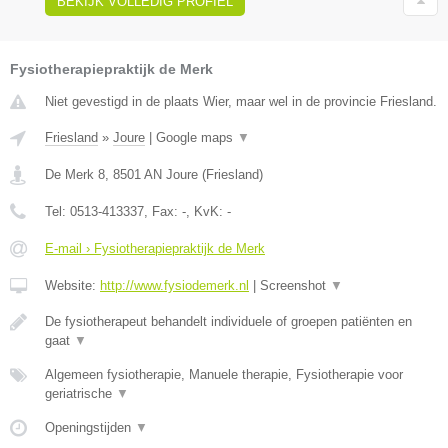
BEKIJK VOLLEDIG PROFIEL
Fysiotherapiepraktijk de Merk
Niet gevestigd in de plaats Wier, maar wel in de provincie Friesland.
Friesland
»
Joure
|
Google maps
▼
De Merk 8
,
8501 AN
Joure
(
Friesland
)
Tel:
0513-413337
, Fax:
-
, KvK:
-
E-mail › Fysiotherapiepraktijk de Merk
Website:
http://www.fysiodemerk.nl
|
Screenshot
▼
De fysiotherapeut behandelt individuele of groepen patiënten en
gaat
▼
Algemeen fysiotherapie, Manuele therapie, Fysiotherapie voor
geriatrische
▼
Openingstijden
▼