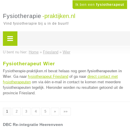
Ik ben een
fysiotherapeut
Fysiotherapie
-praktijken.nl
Vind fysiotherapie bij u in de buurt!
U bent nu hier:
Home
»
Friesland
»
Wier
Fysiotherapeut Wier
Fysiotherapie-praktijken.nl bevat helaas nog geen
fysiotherapeuten in
Wier
. Ga naar
fysiotherapeut Friesland
of ga naar
direct contact met
fysiotherapeuten
om via één e-mail in contact te komen met meerdere
fysiotherapeuten tegelijk. Hieronder worden nu resultaten getoond uit de
provincie Friesland.
1
2
3
4
5
»
»»
DBC Re-integratie Heerenveen