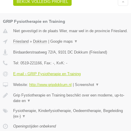
BEKIJK VOLLEDIG PROFIEL
GRIP Fysiotherapie en Training
Niet gevestigd in de plaats Wier, maar wel in de provincie Friesland.
Friesland
»
Dokkum
|
Google maps
▼
Birdaarderstraatweg 72/A
,
9101 DC
Dokkum
(
Friesland
)
Tel:
0519-221166
, Fax:
-
, KvK:
-
E-mail › GRIP Fysiotherapie en Training
Website:
http://www.gripdokkum.nl
|
Screenshot
▼
Grip Fystiotherapie en Training beschikt over een moderne, up-to-
date en
▼
Fysiotherapie, Kinderfysiotherapie, Oedeemtherapie, Begeleiding
(ex-)
▼
Openingstijden onbekend