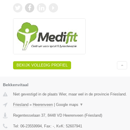
BEKIJK VOLLEDIG PROFIEL
Bekkenvitaal
Niet gevestigd in de plaats Wier, maar wel in de provincie Friesland.
Friesland
»
Heerenveen
|
Google maps
▼
Regentesselaan 37
,
8448 VD
Heerenveen
(
Friesland
)
Tel:
06-23559994
, Fax:
-
, KvK:
52607941