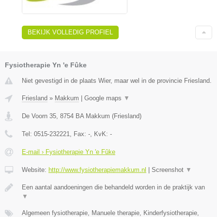
BEKIJK VOLLEDIG PROFIEL
Fysiotherapie Yn 'e Fûke
Niet gevestigd in de plaats Wier, maar wel in de provincie Friesland.
Friesland
»
Makkum
|
Google maps
▼
De Voorn 35
,
8754 BA
Makkum
(
Friesland
)
Tel:
0515-232221
, Fax:
-
, KvK:
-
E-mail › Fysiotherapie Yn 'e Fûke
Website:
http://www.fysiotherapiemakkum.nl
|
Screenshot
▼
Een aantal aandoeningen die behandeld worden in de praktijk van
▼
Algemeen fysiotherapie, Manuele therapie, Kinderfysiotherapie,