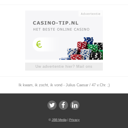
Uw advertentie hier? Mail ons
Ik kwam, ik zocht, ik vond - Julius Caesar / 47 v.Chr. ;)
©
JBB Media
|
Privacy