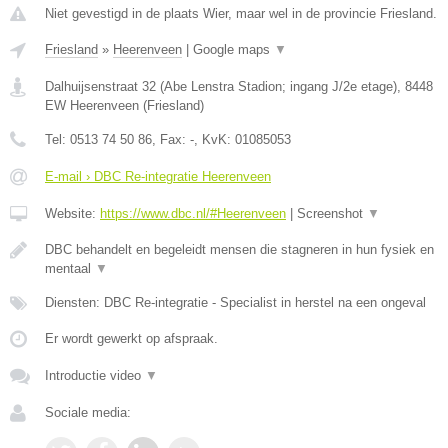
Niet gevestigd in de plaats Wier, maar wel in de provincie Friesland.
Friesland
»
Heerenveen
|
Google maps
▼
Dalhuijsenstraat 32 (Abe Lenstra Stadion; ingang J/2e etage)
,
8448
EW
Heerenveen
(
Friesland
)
Tel:
0513 74 50 86
, Fax:
-
, KvK:
01085053
E-mail › DBC Re-integratie Heerenveen
Website:
https://www.dbc.nl/#Heerenveen
|
Screenshot
▼
DBC behandelt en begeleidt mensen die stagneren in hun fysiek en
mentaal
▼
Diensten: DBC Re-integratie - Specialist in herstel na een ongeval
Er wordt gewerkt op afspraak.
Introductie video
▼
Sociale media: