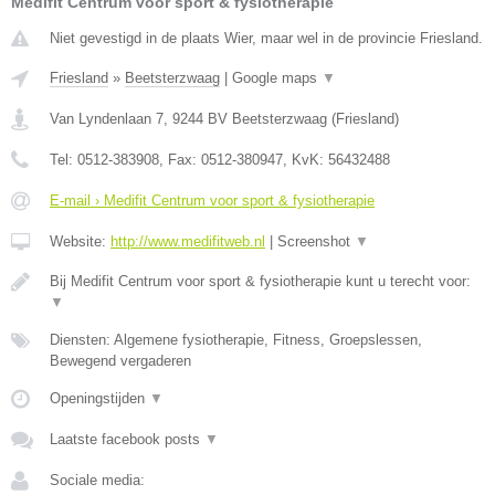
Medifit Centrum voor sport & fysiotherapie
Niet gevestigd in de plaats Wier, maar wel in de provincie Friesland.
Friesland
»
Beetsterzwaag
|
Google maps
▼
Van Lyndenlaan 7
,
9244 BV
Beetsterzwaag
(
Friesland
)
Tel:
0512-383908
, Fax:
0512-380947
, KvK:
56432488
E-mail › Medifit Centrum voor sport & fysiotherapie
Website:
http://www.medifitweb.nl
|
Screenshot
▼
Bij Medifit Centrum voor sport & fysiotherapie kunt u terecht voor:
▼
Diensten: Algemene fysiotherapie, Fitness, Groepslessen,
Bewegend vergaderen
Openingstijden
▼
Laatste facebook posts
▼
Sociale media: