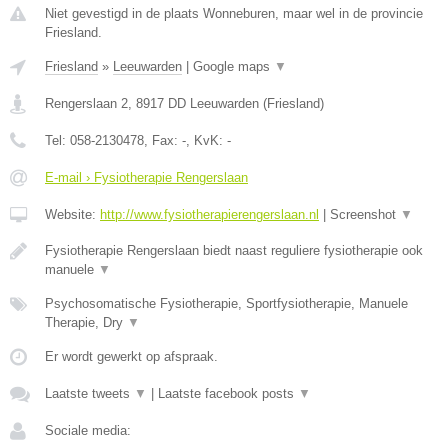
Niet gevestigd in de plaats Wonneburen, maar wel in de provincie
Friesland.
Friesland
»
Leeuwarden
|
Google maps
▼
Rengerslaan 2
,
8917 DD
Leeuwarden
(
Friesland
)
Tel:
058-2130478
, Fax:
-
, KvK:
-
E-mail › Fysiotherapie Rengerslaan
Website:
http://www.fysiotherapierengerslaan.nl
|
Screenshot
▼
Fysiotherapie Rengerslaan biedt naast reguliere fysiotherapie ook
manuele
▼
Psychosomatische Fysiotherapie, Sportfysiotherapie, Manuele
Therapie, Dry
▼
Er wordt gewerkt op afspraak.
Laatste tweets
▼
|
Laatste facebook posts
▼
Sociale media: