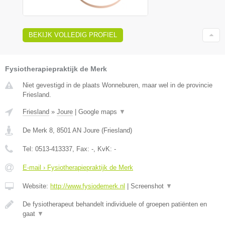
BEKIJK VOLLEDIG PROFIEL
Fysiotherapiepraktijk de Merk
Niet gevestigd in de plaats Wonneburen, maar wel in de provincie
Friesland.
Friesland
»
Joure
|
Google maps
▼
De Merk 8
,
8501 AN
Joure
(
Friesland
)
Tel:
0513-413337
, Fax:
-
, KvK:
-
E-mail › Fysiotherapiepraktijk de Merk
Website:
http://www.fysiodemerk.nl
|
Screenshot
▼
De fysiotherapeut behandelt individuele of groepen patiënten en
gaat
▼