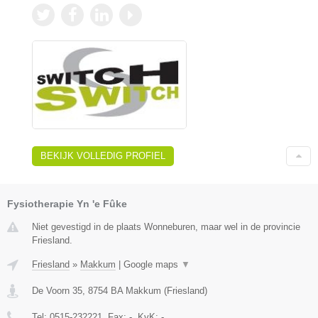
BEKIJK VOLLEDIG PROFIEL
Fysiotherapie Yn 'e Fûke
Niet gevestigd in de plaats Wonneburen, maar wel in de provincie
Friesland.
Friesland
»
Makkum
|
Google maps
▼
De Voorn 35
,
8754 BA
Makkum
(
Friesland
)
Tel:
0515-232221
, Fax:
-
, KvK:
-