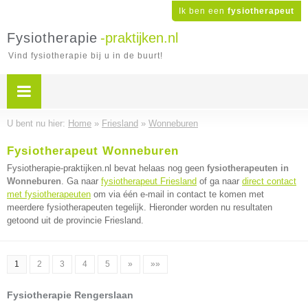
Ik ben een
fysiotherapeut
Fysiotherapie
-praktijken.nl
Vind fysiotherapie bij u in de buurt!
U bent nu hier:
Home
»
Friesland
»
Wonneburen
Fysiotherapeut Wonneburen
Fysiotherapie-praktijken.nl bevat helaas nog geen
fysiotherapeuten in
Wonneburen
. Ga naar
fysiotherapeut Friesland
of ga naar
direct contact
met fysiotherapeuten
om via één e-mail in contact te komen met
meerdere fysiotherapeuten tegelijk. Hieronder worden nu resultaten
getoond uit de provincie Friesland.
1
2
3
4
5
»
»»
Fysiotherapie Rengerslaan