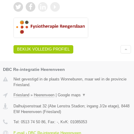
BEKIJK VOLLEDIG PROFIEL
DBC Re-integratie Heerenveen
Niet gevestigd in de plaats Wonneburen, maar wel in de provincie
Friesland.
Friesland
»
Heerenveen
|
Google maps
▼
Dalhuijsenstraat 32 (Abe Lenstra Stadion; ingang J/2e etage)
,
8448
EW
Heerenveen
(
Friesland
)
Tel:
0513 74 50 86
, Fax:
-
, KvK:
01085053
E-mail › DBC Re-integratie Heerenveen