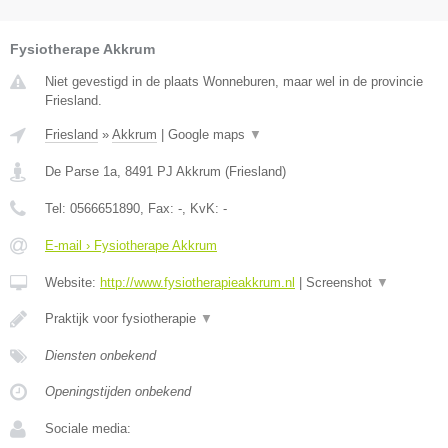
Fysiotherape Akkrum
Niet gevestigd in de plaats Wonneburen, maar wel in de provincie
Friesland.
Friesland
»
Akkrum
|
Google maps
▼
De Parse 1a
,
8491 PJ
Akkrum
(
Friesland
)
Tel:
0566651890
, Fax:
-
, KvK:
-
E-mail › Fysiotherape Akkrum
Website:
http://www.fysiotherapieakkrum.nl
|
Screenshot
▼
Praktijk voor fysiotherapie
▼
Diensten onbekend
Openingstijden onbekend
Sociale media: