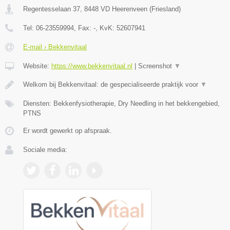
Regentesselaan 37
,
8448 VD
Heerenveen
(
Friesland
)
Tel:
06-23559994
, Fax:
-
, KvK:
52607941
E-mail › Bekkenvitaal
Website:
https://www.bekkenvitaal.nl
|
Screenshot
▼
Welkom bij Bekkenvitaal: de gespecialiseerde praktijk voor
▼
Diensten: Bekkenfysiotherapie, Dry Needling in het bekkengebied,
PTNS
Er wordt gewerkt op afspraak.
Sociale media: