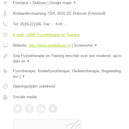
Friesland
»
Dokkum
|
Google maps
▼
Birdaarderstraatweg 72/A
,
9101 DC
Dokkum
(
Friesland
)
Tel:
0519-221166
, Fax:
-
, KvK:
-
E-mail › GRIP Fysiotherapie en Training
Website:
http://www.gripdokkum.nl
|
Screenshot
▼
Grip Fystiotherapie en Training beschikt over een moderne, up-to-
date en
▼
Fysiotherapie, Kinderfysiotherapie, Oedeemtherapie, Begeleiding
(ex-)
▼
Openingstijden onbekend
Sociale media: