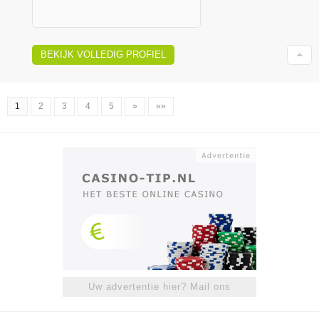
BEKIJK VOLLEDIG PROFIEL
1
2
3
4
5
»
»»
Uw advertentie hier? Mail ons