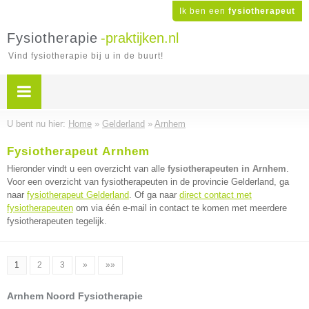
Ik ben een
fysiotherapeut
Fysiotherapie
-praktijken.nl
Vind fysiotherapie bij u in de buurt!
U bent nu hier:
Home
»
Gelderland
»
Arnhem
Fysiotherapeut Arnhem
Hieronder vindt u een overzicht van alle
fysiotherapeuten in Arnhem
.
Voor een overzicht van fysiotherapeuten in de provincie Gelderland, ga
naar
fysiotherapeut Gelderland
. Of ga naar
direct contact met
fysiotherapeuten
om via één e-mail in contact te komen met meerdere
fysiotherapeuten tegelijk.
1
2
3
»
»»
Arnhem Noord Fysiotherapie