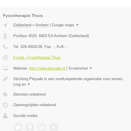
Fysiotherapie Thuis
Gelderland
»
Arnhem
|
Google maps
▼
Postbus 4020
,
6803 EA
Arnhem
(
Gelderland
)
Tel:
026-4004138
, Fax:
-
, KvK:
-
E-mail › Fysiotherapie Thuis
Website:
http://www.pleyade.nl
|
Screenshot
▼
Stichting Pleyade is een overkoepelende organisatie voor wonen,
zorg en
▼
Diensten onbekend
Openingstijden onbekend
Sociale media: