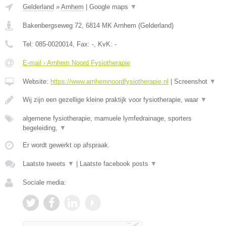
Gelderland
»
Arnhem
|
Google maps
▼
Bakenbergseweg 72
,
6814 MK
Arnhem
(
Gelderland
)
Tel:
085-0020014
, Fax:
-
, KvK:
-
E-mail › Arnhem Noord Fysiotherapie
Website:
https://www.arnhemnoordfysiotherapie.nl
|
Screenshot
▼
Wij zijn een gezellige kleine praktijk voor fysiotherapie, waar
▼
algemene fysiotherapie, mamuele lymfedrainage, sporters
begeleiding,
▼
Er wordt gewerkt op afspraak.
Laatste tweets
▼
|
Laatste facebook posts
▼
Sociale media: