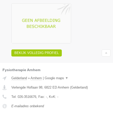
BEKIJK VOLLEDIG PROFIEL
Fysiotherapie Arnhem
Gelderland
»
Arnhem
|
Google maps
▼
Verlengde Hoflaan 98
,
6822 ED
Arnhem
(
Gelderland
)
Tel:
026-3516676
, Fax:
-
, KvK:
-
E-mailadres onbekend