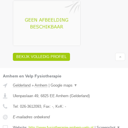
BEKIJK VOLLEDIG PROFIEL
Arnhem en Velp Fysiotherapie
Gelderland
»
Arnhem
|
Google maps
▼
Ulenpaslaan 49
,
6825 EE
Arnhem
(
Gelderland
)
Tel:
026-3612093
, Fax:
-
, KvK:
-
E-mailadres onbekend
Website:
http://www.fysiotherapie-arnhem-velp.nl
|
Screenshot
▼