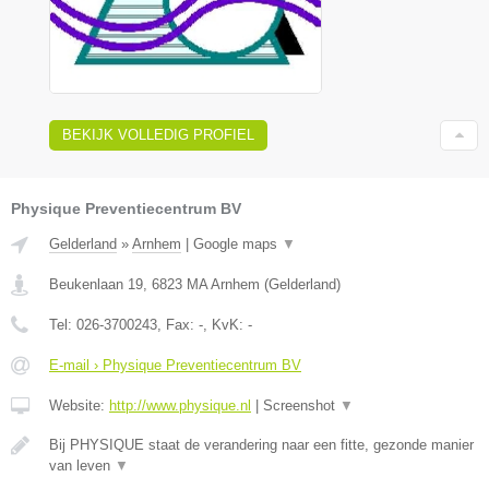
BEKIJK VOLLEDIG PROFIEL
Physique Preventiecentrum BV
Gelderland
»
Arnhem
|
Google maps
▼
Beukenlaan 19
,
6823 MA
Arnhem
(
Gelderland
)
Tel:
026-3700243
, Fax:
-
, KvK:
-
E-mail › Physique Preventiecentrum BV
Website:
http://www.physique.nl
|
Screenshot
▼
Bij PHYSIQUE staat de verandering naar een fitte, gezonde manier
van leven
▼