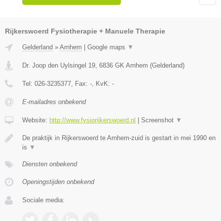
Rijkerswoerd Fysiotherapie + Manuele Therapie
Gelderland
»
Arnhem
|
Google maps
▼
Dr. Joop den Uylsingel 19
,
6836 GK
Arnhem
(
Gelderland
)
Tel:
026-3235377
, Fax:
-
, KvK:
-
E-mailadres onbekend
Website:
http://www.fysiorijkerswoerd.nl
|
Screenshot
▼
De praktijk in Rijkerswoerd te Arnhem-zuid is gestart in mei 1990 en
is
▼
Diensten onbekend
Openingstijden onbekend
Sociale media: