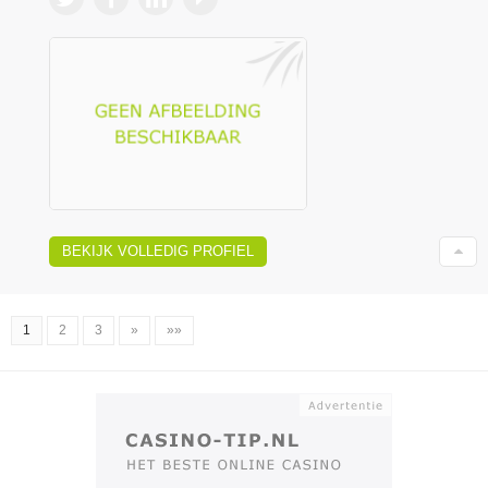
BEKIJK VOLLEDIG PROFIEL
1
2
3
»
»»