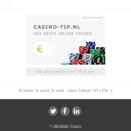
Uw advertentie hier? Mail ons
Ik kwam, ik zocht, ik vond - Julius Caesar / 47 v.Chr. ;)
©
JBB Media
|
Privacy