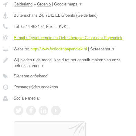
Gelderland
»
Groenlo
|
Google maps
▼
Buitenschans 24
,
7141 EL
Groenlo
(
Gelderland
)
Tel:
0544-462492
, Fax:
-
, KvK:
-
E-mail › Fysiotherapie en Oefentherapie Cesar den Papendiek
Website:
http://www.fysiodenpapendiek.nl
|
Screenshot
▼
Wij bieden u de mogelijkheid tot het gebruik maken van onze
oefenzaal voor
▼
Diensten onbekend
Openingstijden onbekend
Sociale media: