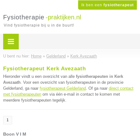
Ik ben een
fysiotherapeut
Fysiotherapie
-praktijken.nl
Vind fysiotherapie bij u in de buurt!
U bent nu hier:
Home
»
Gelderland
»
Kerk Avezaath
Fysiotherapeut Kerk Avezaath
Hieronder vindt u een overzicht van alle
fysiotherapeuten in Kerk
Avezaath
. Voor een overzicht van fysiotherapeuten in de provincie
Gelderland, ga naar
fysiotherapeut Gelderland
. Of ga naar
direct contact
met fysiotherapeuten
om via één e-mail in contact te komen met
meerdere fysiotherapeuten tegelijk.
1
Boon V I M