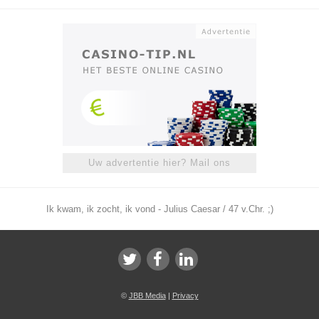
Uw advertentie hier? Mail ons
Ik kwam, ik zocht, ik vond - Julius Caesar / 47 v.Chr. ;)
©
JBB Media
|
Privacy