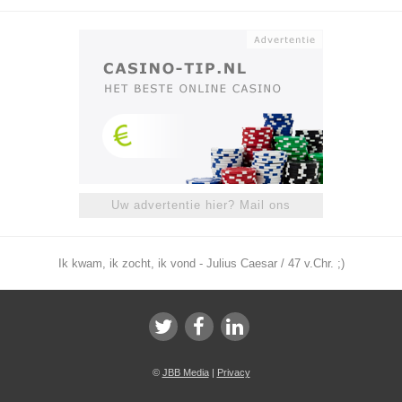
Uw advertentie hier? Mail ons
Ik kwam, ik zocht, ik vond - Julius Caesar / 47 v.Chr. ;)
©
JBB Media
|
Privacy