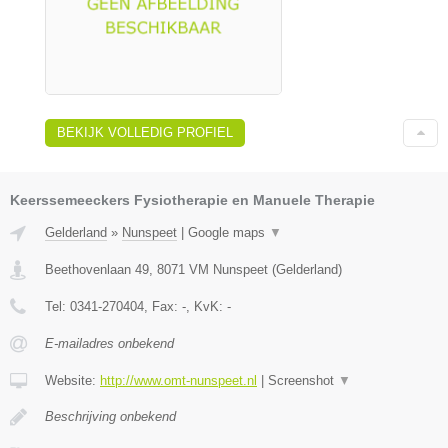
BEKIJK VOLLEDIG PROFIEL
Keerssemeeckers Fysiotherapie en Manuele Therapie
Gelderland
»
Nunspeet
|
Google maps
▼
Beethovenlaan 49
,
8071 VM
Nunspeet
(
Gelderland
)
Tel:
0341-270404
, Fax:
-
, KvK:
-
E-mailadres onbekend
Website:
http://www.omt-nunspeet.nl
|
Screenshot
▼
Beschrijving onbekend