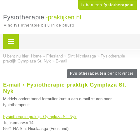
Ik ben een
fysiotherapeut
Fysiotherapie
-praktijken.nl
Vind fysiotherapie bij u in de buurt!
U bent nu hier:
Home
»
Friesland
»
Sint Nicolaasga
»
Fysiotherapie
praktijk Gymplaza St. Nyk
»
E-mail
Fysiotherapeuten
per provincie
E-mail › Fysiotherapie praktijk Gymplaza St.
Nyk
Middels onderstaand formulier kunt u een e-mail sturen naar
fysiotherapeut:
Fysiotherapie praktijk Gymplaza St. Nyk
Tsjûkemarwei 14
8521 NA Sint Nicolaasga (Friesland)