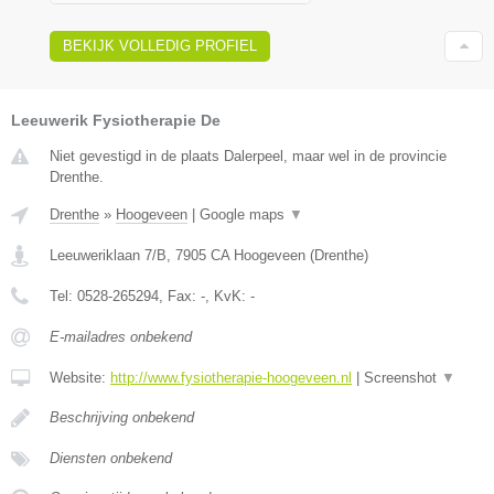
BEKIJK VOLLEDIG PROFIEL
Leeuwerik Fysiotherapie De
Niet gevestigd in de plaats Dalerpeel, maar wel in de provincie
Drenthe.
Drenthe
»
Hoogeveen
|
Google maps
▼
Leeuweriklaan 7/B
,
7905 CA
Hoogeveen
(
Drenthe
)
Tel:
0528-265294
, Fax:
-
, KvK:
-
E-mailadres onbekend
Website:
http://www.fysiotherapie-hoogeveen.nl
|
Screenshot
▼
Beschrijving onbekend
Diensten onbekend