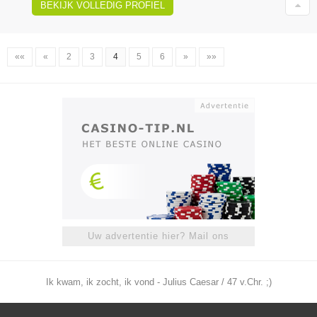
BEKIJK VOLLEDIG PROFIEL
««
«
2
3
4
5
6
»
»»
Uw advertentie hier? Mail ons
Ik kwam, ik zocht, ik vond - Julius Caesar / 47 v.Chr. ;)