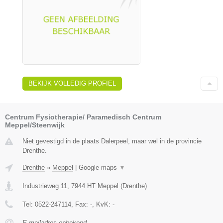
BEKIJK VOLLEDIG PROFIEL
Centrum Fysiotherapie/ Paramedisch Centrum
Meppel/Steenwijk
Niet gevestigd in de plaats Dalerpeel, maar wel in de provincie
Drenthe.
Drenthe
»
Meppel
|
Google maps
▼
Industrieweg 11
,
7944 HT
Meppel
(
Drenthe
)
Tel:
0522-247114
, Fax:
-
, KvK:
-
E-mailadres onbekend