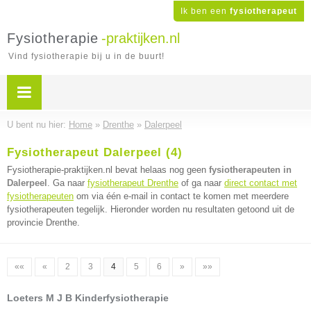
Ik ben een
fysiotherapeut
Fysiotherapie
-praktijken.nl
Vind fysiotherapie bij u in de buurt!
U bent nu hier:
Home
»
Drenthe
»
Dalerpeel
Fysiotherapeut Dalerpeel (4)
Fysiotherapie-praktijken.nl bevat helaas nog geen
fysiotherapeuten in
Dalerpeel
. Ga naar
fysiotherapeut Drenthe
of ga naar
direct contact met
fysiotherapeuten
om via één e-mail in contact te komen met meerdere
fysiotherapeuten tegelijk. Hieronder worden nu resultaten getoond uit de
provincie Drenthe.
««
«
2
3
4
5
6
»
»»
Loeters M J B Kinderfysiotherapie