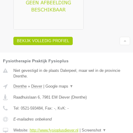
BEKIJK VOLLEDIG PROFIEL
Fysiotherapie Praktijk Fysioplus
Niet gevestigd in de plaats Dalerpeel, maar wel in de provincie
Drenthe.
Drenthe
»
Diever
|
Google maps
▼
Raadhuislaan 6
,
7981 EM
Diever
(
Drenthe
)
Tel:
0521-593484
, Fax:
-
, KvK:
-
E-mailadres onbekend
Website:
http://www.fysioplusdiever.nl
|
Screenshot
▼