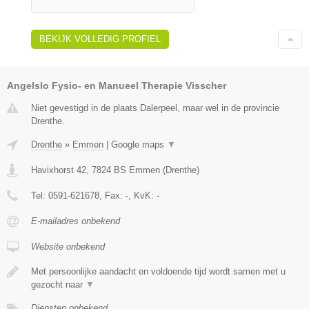
BEKIJK VOLLEDIG PROFIEL
Angelslo Fysio- en Manueel Therapie Visscher
Niet gevestigd in de plaats Dalerpeel, maar wel in de provincie
Drenthe.
Drenthe
»
Emmen
|
Google maps
▼
Havixhorst 42
,
7824 BS
Emmen
(
Drenthe
)
Tel:
0591-621678
, Fax:
-
, KvK:
-
E-mailadres onbekend
Website onbekend
Met persoonlijke aandacht en voldoende tijd wordt samen met u
gezocht naar
▼
Diensten onbekend