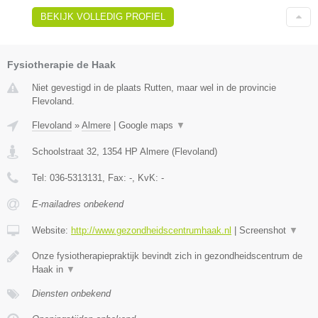
BEKIJK VOLLEDIG PROFIEL
Fysiotherapie de Haak
Niet gevestigd in de plaats Rutten, maar wel in de provincie
Flevoland.
Flevoland
»
Almere
|
Google maps
▼
Schoolstraat 32
,
1354 HP
Almere
(
Flevoland
)
Tel:
036-5313131
, Fax:
-
, KvK:
-
E-mailadres onbekend
Website:
http://www.gezondheidscentrumhaak.nl
|
Screenshot
▼
Onze fysiotherapiepraktijk bevindt zich in gezondheidscentrum de
Haak in
▼
Diensten onbekend