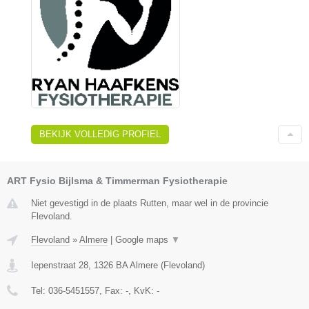
BEKIJK VOLLEDIG PROFIEL
ART Fysio Bijlsma & Timmerman Fysiotherapie
Niet gevestigd in de plaats Rutten, maar wel in de provincie
Flevoland.
Flevoland
»
Almere
|
Google maps
▼
Iepenstraat 28
,
1326 BA
Almere
(
Flevoland
)
Tel:
036-5451557
, Fax:
-
, KvK:
-