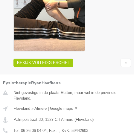
BEKIJK VOLLEDIG PROFIEL
FysiotherapieRyanHaafkens
Niet gevestigd in de plaats Rutten, maar wel in de provincie
Flevoland.
Flevoland
»
Almere
|
Google maps
▼
Palmpolstraat 30
,
1327 CH
Almere
(
Flevoland
)
Tel:
06-26 06 04 04
, Fax:
-
, KvK:
59442603