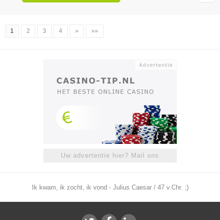
1
2
3
4
»
»»
Uw advertentie hier? Mail ons
Ik kwam, ik zocht, ik vond - Julius Caesar / 47 v.Chr. ;)