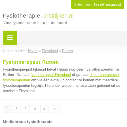
Ik ben een
fysiotherapeut
Fysiotherapie
-praktijken.nl
Vind fysiotherapie bij u in de buurt!
U bent nu hier:
Home
»
Flevoland
»
Rutten
Fysiotherapeut Rutten
Fysiotherapie-praktijken.nl bevat helaas nog geen
fysiotherapeuten in
Rutten
. Ga naar
fysiotherapeut Flevoland
of ga naar
direct contact met
fysiotherapeuten
om via één e-mail in contact te komen met meerdere
fysiotherapeuten tegelijk. Hieronder worden nu resultaten getoond uit de
provincie Flevoland.
1
2
3
4
»
»»
Medicorpus fysiotherapie