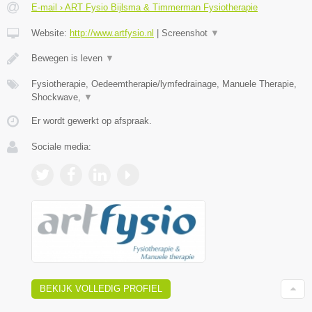
E-mail › ART Fysio Bijlsma & Timmerman Fysiotherapie
Website:
http://www.artfysio.nl
|
Screenshot
▼
Bewegen is leven
▼
Fysiotherapie, Oedeemtherapie/lymfedrainage, Manuele Therapie,
Shockwave,
▼
Er wordt gewerkt op afspraak.
Sociale media:
BEKIJK VOLLEDIG PROFIEL