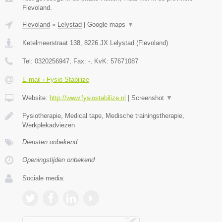
Flevoland.
Flevoland
»
Lelystad
|
Google maps
▼
Ketelmeerstraat 138
,
8226 JX
Lelystad
(
Flevoland
)
Tel:
0320256947
, Fax:
-
, KvK:
57671087
E-mail › Fysio Stabilize
Website:
http://www.fysiostabilize.nl
|
Screenshot
▼
Fysiotherapie, Medical tape, Medische trainingstherapie,
Werkplekadviezen
Diensten onbekend
Openingstijden onbekend
Sociale media: