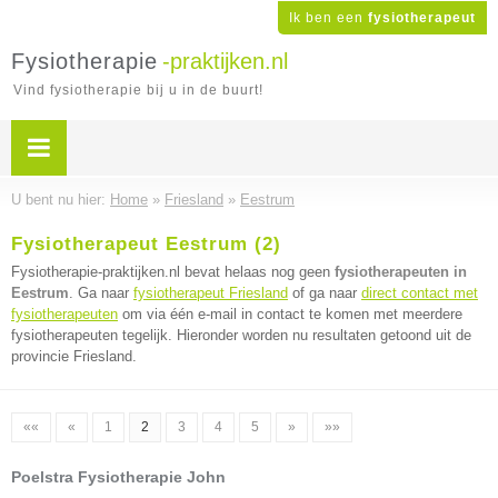
Ik ben een
fysiotherapeut
Fysiotherapie
-praktijken.nl
Vind fysiotherapie bij u in de buurt!
U bent nu hier:
Home
»
Friesland
»
Eestrum
Fysiotherapeut Eestrum (2)
Fysiotherapie-praktijken.nl bevat helaas nog geen
fysiotherapeuten in
Eestrum
. Ga naar
fysiotherapeut Friesland
of ga naar
direct contact met
fysiotherapeuten
om via één e-mail in contact te komen met meerdere
fysiotherapeuten tegelijk. Hieronder worden nu resultaten getoond uit de
provincie Friesland.
««
«
1
2
3
4
5
»
»»
Poelstra Fysiotherapie John