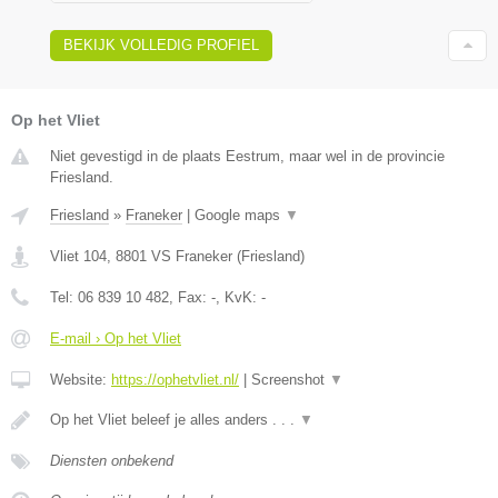
BEKIJK VOLLEDIG PROFIEL
Op het Vliet
Niet gevestigd in de plaats Eestrum, maar wel in de provincie
Friesland.
Friesland
»
Franeker
|
Google maps
▼
Vliet 104
,
8801 VS
Franeker
(
Friesland
)
Tel:
06 839 10 482
, Fax:
-
, KvK:
-
E-mail › Op het Vliet
Website:
https://ophetvliet.nl/
|
Screenshot
▼
Op het Vliet beleef je alles anders . . .
▼
Diensten onbekend