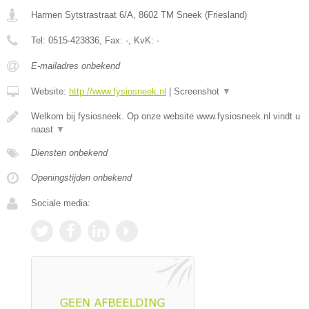
Harmen Sytstrastraat 6/A
,
8602 TM
Sneek
(
Friesland
)
Tel:
0515-423836
, Fax:
-
, KvK:
-
E-mailadres onbekend
Website:
http://www.fysiosneek.nl
|
Screenshot
▼
Welkom bij fysiosneek. Op onze website www.fysiosneek.nl vindt u
naast
▼
Diensten onbekend
Openingstijden onbekend
Sociale media: