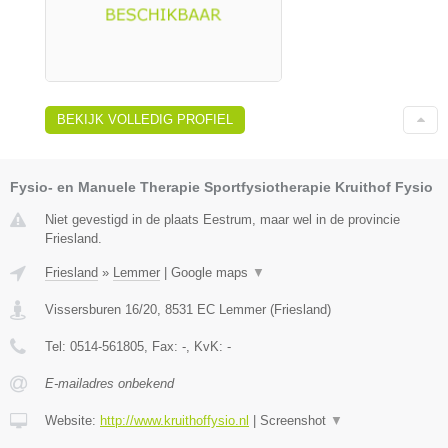
BEKIJK VOLLEDIG PROFIEL
Fysio- en Manuele Therapie Sportfysiotherapie Kruithof Fysio
Niet gevestigd in de plaats Eestrum, maar wel in de provincie
Friesland.
Friesland
»
Lemmer
|
Google maps
▼
Vissersburen 16/20
,
8531 EC
Lemmer
(
Friesland
)
Tel:
0514-561805
, Fax:
-
, KvK:
-
E-mailadres onbekend
Website:
http://www.kruithoffysio.nl
|
Screenshot
▼