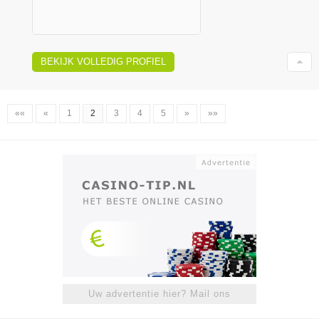
BEKIJK VOLLEDIG PROFIEL
««
«
1
2
3
4
5
»
»»
Uw advertentie hier? Mail ons