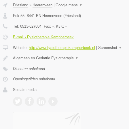
Friesland
»
Heerenveen
|
Google maps
▼
Fok 55
,
8441 BN
Heerenveen
(
Friesland
)
Tel:
0513-627884
, Fax:
-
, KvK:
-
E-mail › Fysiotherapie Kampherbeek
Website:
http://www.fysiotherapiekampherbeek.nl
|
Screenshot
▼
Algemeen en Geriatrie Fysiotherapie
▼
Diensten onbekend
Openingstijden onbekend
Sociale media: