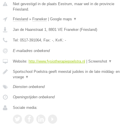
Niet gevestigd in de plaats Eestrum, maar wel in de provincie
Friesland.
Friesland
»
Franeker
|
Google maps
▼
Jan de Haanstraat 1
,
8801 VE
Franeker
(
Friesland
)
Tel:
0517-391064
, Fax:
-
, KvK:
-
E-mailadres onbekend
Website:
http://www.fysiotherapiepoelstra.nl
|
Screenshot
▼
Sportschool Poelstra geeft meestal judoles in de late middag- en
vroege
▼
Diensten onbekend
Openingstijden onbekend
Sociale media: